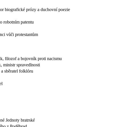
autor biografické prózy a duchovní poezie
 o robotním patentu
anci vůči protestantům
k, filozof a bojovník proti nacismu
, ministr spravedlnosti
 a sběratel folklóru
el
ené Jednoty bratrské
řího z Poděbrad