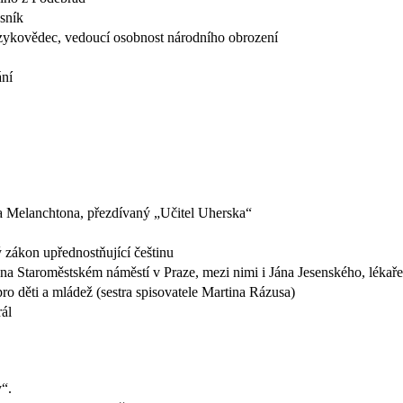
ásník
 jazykovědec, vedoucí osobnost národního obrození
ání
 a Melanchtona, přezdívaný „Učitel Uherska“
ý zákon upřednostňující češtinu
 na Staroměstském náměstí v Praze, mezi nimi i Jána Jesenského, léka
 pro děti a mládež (sestra spisovatele Martina Rázusa)
ál
“.