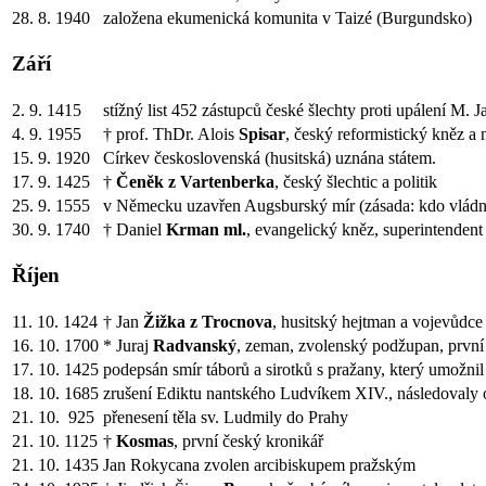
28. 8. 1940
založena ekumenická komunita v Taizé (Burgundsko)
Září
2. 9. 1415
stížný list 452 zástupců české šlechty proti upálení M. 
4. 9. 1955
† prof. ThDr. Alois
Spisar
, český reformistický kněz a
15. 9. 1920
Církev československá (husitská) uznána státem.
17. 9. 1425
†
Čeněk z Vartenberka
, český šlechtic a politik
25. 9. 1555
v Německu uzavřen Augsburský mír (zásada: kdo vládne
30. 9. 1740
† Daniel
Krman ml.
, evangelický kněz, superintendent
Říjen
11. 10. 1424
† Jan
Žižka z Trocnova
, husitský hejtman a vojevůdce
16. 10. 1700
* Juraj
Radvanský
, zeman, zvolenský podžupan, první
17. 10. 1425
podepsán smír táborů a sirotků s pražany, který umožn
18. 10. 1685
zrušení Ediktu nantského Ludvíkem XIV., následovaly o
21. 10. 925
přenesení těla sv. Ludmily do Prahy
21. 10. 1125
†
Kosmas
, první český kronikář
21. 10. 1435
Jan Rokycana zvolen arcibiskupem pražským