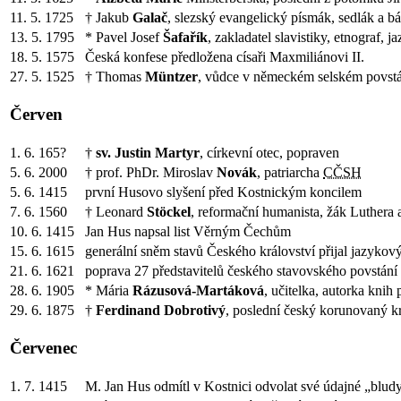
11. 5. 1725
† Jakub
Galač
, slezský evangelický písmák, sedlák a b
13. 5. 1795
* Pavel Josef
Šafařík
, zakladatel slavistiky, etnograf,
18. 5. 1575
Česká konfese předložena císaři Maxmiliánovi II.
27. 5. 1525
† Thomas
Müntzer
, vůdce v německém selském povst
Červen
1. 6. 165?
†
sv. Justin Martyr
, církevní otec, popraven
5. 6. 2000
† prof. PhDr. Miroslav
Novák
, patriarcha
CČSH
5. 6. 1415
první Husovo slyšení před Kostnickým koncilem
7. 6. 1560
† Leonard
Stöckel
, reformační humanista, žák Luthera
10. 6. 1415
Jan Hus napsal list Věrným Čechům
15. 6. 1615
generální sněm stavů Českého království přijal jazykov
21. 6. 1621
poprava 27 představitelů českého stavovského povstání
28. 6. 1905
* Mária
Rázusová-Martáková
, učitelka, autorka knih
29. 6. 1875
†
Ferdinand Dobrotivý
, poslední český korunovaný kr
Červenec
1. 7. 1415
M. Jan Hus odmítl v Kostnici odvolat své údajné „bludy