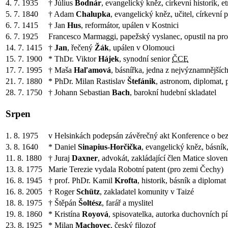
4. 7. 1935
† Július
Bodnár
, evangelický kněz, církevní historik, et
5. 7. 1840
† Adam
Chalupka
, evangelický kněz, učitel, církevní p
6. 7. 1415
† Jan
Hus
, reformátor, upálen v Kostnici
6. 7. 1925
Francesco Marmaggi, papežský vyslanec, opustil na pro
14. 7. 1415
†
Jan
, řečený
Žák
, upálen v Olomouci
15. 7. 1900
* ThDr. Viktor
Hájek
, synodní senior
ČCE
17. 7. 1995
† Maša
Haľamová
, básnířka, jedna z nejvýznamnějších
21. 7. 1880
* PhDr. Milan Rastislav
Štefánik
, astronom, diplomat, 
28. 7. 1750
† Johann Sebastian
Bach
, barokní hudební skladatel
Srpen
1. 8. 1975
v Helsinkách podepsán závěrečný akt Konference o bez
3. 8. 1640
* Daniel
Sinapius-Horčička
, evangelický kněz, básník,
11. 8. 1880
† Juraj
Daxner
, advokát, zakládající člen Matice slove
13. 8. 1775
Marie Terezie vydala Robotní patent (pro zemi Čechy)
16. 8. 1945
† prof. PhDr. Kamil
Krofta
, historik, básník a diplomat
16. 8. 2005
† Roger
Schütz
, zakladatel komunity v Taizé
18. 8. 1975
† Štěpán
Šoltész
, farář a myslitel
19. 8. 1860
* Kristína
Royová
, spisovatelka, autorka duchovních p
23. 8. 1925
* Milan
Machovec
, český filozof