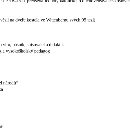
letech 1918–1921 předseda Jednoty katolického duchovenstva českoslov
věsil na dveře kostela ve Wittenbergu svých 95 tezí)
 víru, básník, spisovatel a didaktik
log a vysokoškolský pedagog
el národů“
ka
ař