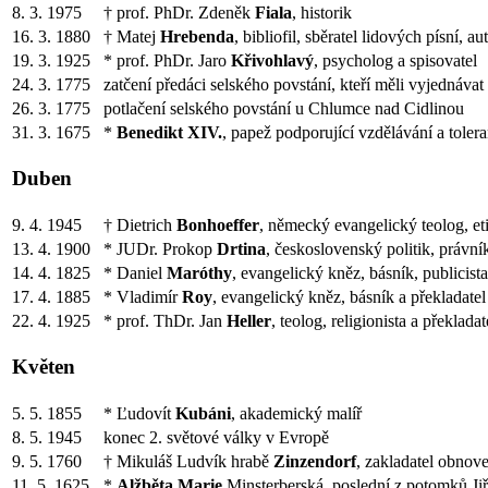
8. 3. 1975
† prof. PhDr. Zdeněk
Fiala
, historik
16. 3. 1880
† Matej
Hrebenda
, bibliofil, sběratel lidových písní, 
19. 3. 1925
* prof. PhDr. Jaro
Křivohlavý
, psycholog a spisovatel
24. 3. 1775
zatčení předáci selského povstání, kteří měli vyjednávat
26. 3. 1775
potlačení selského povstání u Chlumce nad Cidlinou
31. 3. 1675
*
Benedikt XIV.
, papež podporující vzdělávání a toler
Duben
9. 4. 1945
† Dietrich
Bonhoeffer
, německý evangelický teolog, eti
13. 4. 1900
* JUDr. Prokop
Drtina
, československý politik, právník
14. 4. 1825
* Daniel
Maróthy
, evangelický kněz, básník, publicista
17. 4. 1885
* Vladimír
Roy
, evangelický kněz, básník a překladatel
22. 4. 1925
* prof. ThDr. Jan
Heller
, teolog, religionista a překladat
Květen
5. 5. 1855
* Ľudovít
Kubáni
, akademický malíř
8. 5. 1945
konec 2. světové války v Evropě
9. 5. 1760
† Mikuláš Ludvík hrabě
Zinzendorf
, zakladatel obnov
11. 5. 1625
*
Alžběta Marie
Minsterberská, poslední z potomků Ji