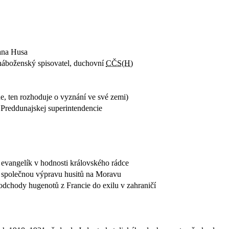
Jana Husa
 náboženský spisovatel, duchovní
CČS(H)
, ten rozhoduje o vyznání ve své zemi)
 Preddunajskej superintendencie
 evangelík v hodnosti královského rádce
il společnou výpravu husitů na Moravu
dchody hugenotů z Francie do exilu v zahraničí