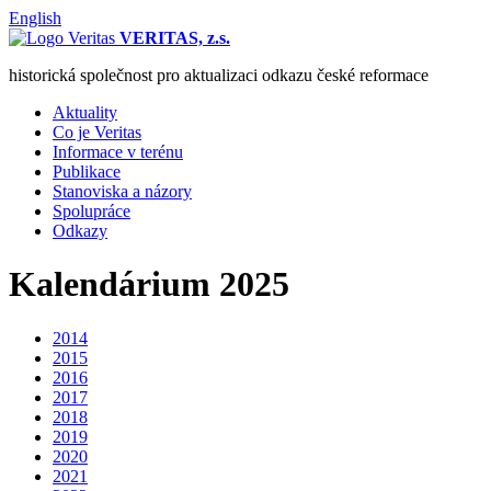
English
VERITAS, z.s.
historická společnost pro aktualizaci odkazu české reformace
Aktuality
Co je Veritas
Informace v terénu
Publikace
Stanoviska a názory
Spolupráce
Odkazy
Kalendárium 2025
2014
2015
2016
2017
2018
2019
2020
2021