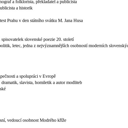
nograf a folklorista, překladatel a publicista
ublicista a historik
test Prahu v den státního svátku M. Jana Husa
 spisovatelek slovenské poezie 20. století
politik, letec, jedna z nejvýznamnějších osobností moderních slovensk
pečnosti a spolupráci v Evropě
 dramatik, slavista, homiletik a autor modliteb
nské
ísní, vedoucí osobnost Modrého kříže