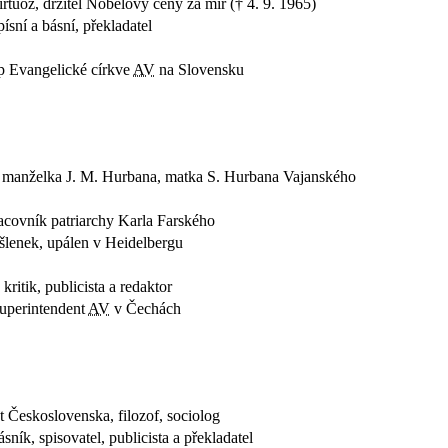
virtuóz, držitel Nobelovy ceny za mír († 4. 9. 1965)
ísní a básní, překladatel
up Evangelické církve
AV
na Slovensku
, manželka J. M. Hurbana, matka S. Hurbana Vajanského
acovník patriarchy Karla Farského
yšlenek, upálen v Heidelbergu
 kritik, publicista a redaktor
superintendent
AV
v Čechách
nt Československa, filozof, sociolog
ásník, spisovatel, publicista a překladatel