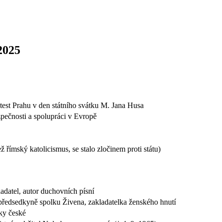
2025
test Prahu v den státního svátku M. Jana Husa
pečnosti a spolupráci v Evropě
ž římský katolicismus, se stalo zločinem proti státu)
ladatel, autor duchovních písní
, předsedkyně spolku Živena, zakladatelka ženského hnutí
iky české