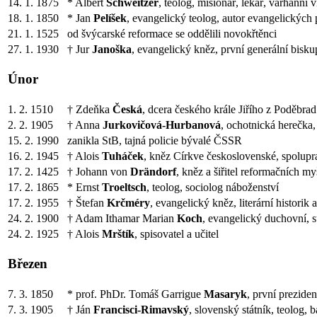
14. 1. 1875
* Albert
Schweitzer
, teolog, misionář, lékař, varhanní 
18. 1. 1850
* Jan
Pelíšek
, evangelický teolog, autor evangelických p
21. 1. 1525
od švýcarské reformace se oddělili novokřtěnci
27. 1. 1930
† Jur
Janoška
, evangelický kněz, první generální bisk
Únor
1. 2. 1510
† Zdeňka
Česká
, dcera českého krále Jiřího z Poděbrad
2. 2. 1905
† Anna
Jurkovičová-Hurbanová
, ochotnická herečka
15. 2. 1990
zanikla StB, tajná policie bývalé ČSSR
16. 2. 1945
† Alois
Tuháček
, kněz Církve československé, spolupr
17. 2. 1425
† Johann von
Drändorf
, kněz a šiřitel reformačních m
17. 2. 1865
* Ernst
Troeltsch
, teolog, sociolog náboženství
17. 2. 1955
† Štefan
Krčméry
, evangelický kněz, literární historik a
24. 2. 1900
† Adam Ithamar Marian
Koch
, evangelický duchovní, 
24. 2. 1925
† Alois
Mrštík
, spisovatel a učitel
Březen
7. 3. 1850
* prof. PhDr. Tomáš Garrigue
Masaryk
, první prezide
7. 3. 1905
† Ján
Francisci-Rimavský
, slovenský státník, teolog, b