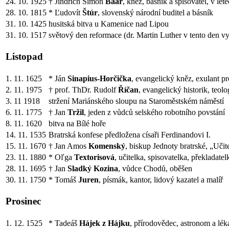
24. 10. 1925
† Jindřich Šimon
Baar
, kněz, básník a spisovatel, v 
28. 10. 1815
* Ľudovít
Štúr
, slovenský národní buditel a básník
31. 10. 1425
husitská bitva u Kamenice nad Lipou
31. 10. 1517
světový den reformace (dr. Martin Luther v tento den vy
Listopad
1. 11. 1625
* Ján
Sinapius-Horčička
, evangelický kněz, exulant pro
2. 11. 1975
† prof. ThDr. Rudolf
Říčan
, evangelický historik, teo
3. 11 1918
stržení Mariánského sloupu na Staroměstském náměstí
6. 11. 1775
† Jan
Tržil
, jeden z vůdců selského robotního povstání
8. 11. 1620
bitva na Bílé hoře
14. 11. 1535
Bratrská konfese předložena císaři Ferdinandovi I.
15. 11. 1670
† Jan Amos
Komenský
, biskup Jednoty bratrské, „Učit
23. 11. 1880
* Oľga
Textorisová
, učitelka, spisovatelka, překladatel
28. 11. 1695
† Jan
Sladký Kozina
, vůdce Chodů, oběšen
30. 11. 1750
* Tomáš
Juren
, písmák, kantor, lidový kazatel a malíř
Prosinec
1. 12. 1525
* Tadeáš
Hájek z Hájku
, přírodovědec, astronom a lék