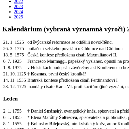
2022
2023
2024
2025
Kalendárium (vybraná významná výročí) 
21. 1. 1525
od švýcarské reformace se oddělili novokřtěnci
26. 3. 1775
potlačení selského povstání u Chlumce nad Cidlinou
18. 5. 1575
Česká konfese předložena císaři Maxmiliánovi II.
6. 7. 1925
Francesco Marmaggi, papežský vyslanec, opustil na pro
1. 8. 1975
v Helsinkách podepsán závěrečný akt Konference o bez
21. 10. 1125
†
Kosmas
, první český kronikář
14. 11. 1535
Bratrská konfese předložena císaři Ferdinandovi I.
28. 12. 1725
mandáty císaře Karla VI. proti kacířům (jiné vyznání, ne
Leden
2. 1. 1755
† Daniel
Stránský
, evangelický kněz, spisovatel a přek
6. 1. 1855
* Elena Maróthy
Šoltésová
, spisovatelka a publicistka
8. 1. 1555
† Bohuslav
Bílejovský
, utrakvistický kněz, autor Kron