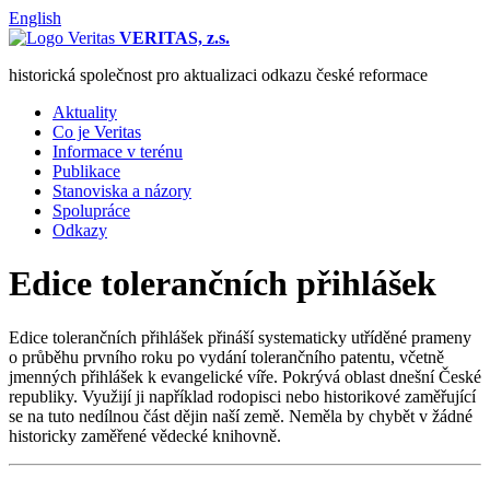
English
VERITAS, z.s.
historická společnost pro aktualizaci odkazu české reformace
Aktuality
Co je Veritas
Informace v terénu
Publikace
Stanoviska a názory
Spolupráce
Odkazy
Edice tolerančních přihlášek
Edice tolerančních přihlášek přináší systematicky utříděné prameny
o průběhu prvního roku po vydání tolerančního patentu, včetně
jmenných přihlášek k evangelické víře. Pokrývá oblast dnešní České
republiky. Využijí ji například rodopisci nebo historikové zaměřující
se na tuto nedílnou část dějin naší země. Neměla by chybět v žádné
historicky zaměřené vědecké knihovně.