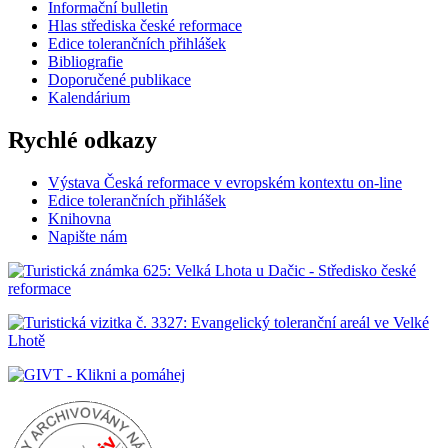
Informační bulletin
Hlas střediska české reformace
Edice tolerančních přihlášek
Bibliografie
Doporučené publikace
Kalendárium
Rychlé odkazy
Výstava Česká reformace v evropském kontextu on-line
Edice tolerančních přihlášek
Knihovna
Napište nám