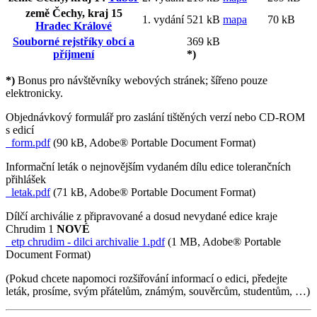
země Čechy, kraj 15
1. vydání
521 kB
mapa
70 kB
Hradec Králové
Souborné rejstříky obcí a
369 kB
příjmení
*)
*)
Bonus pro návštěvníky webových stránek; šířeno pouze
elektronicky.
Objednávkový formulář pro zaslání tištěných verzí nebo CD-ROM
s edicí
form.pdf
(90 kB, Adobe® Portable Document Format)
Informační leták o nejnovějším vydaném dílu edice tolerančních
přihlášek
letak.pdf
(71 kB, Adobe® Portable Document Format)
Dílčí archiválie z připravované a dosud nevydané edice kraje
Chrudim 1
NOVÉ
etp chrudim - dilci archivalie 1.pdf
(1 MB, Adobe® Portable
Document Format)
(Pokud chcete napomoci rozšiřování informací o edici, předejte
leták, prosíme, svým přátelům, známým, souvěrcům, studentům, …)