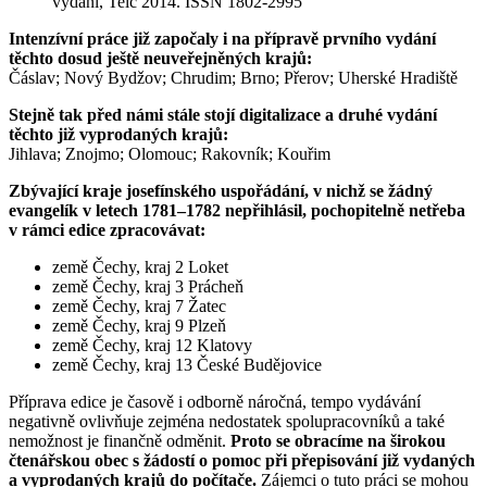
vydání, Telč 2014. ISSN 1802-2995
Intenzívní práce již započaly i na přípravě prvního vydání
těchto dosud ještě neuveřejněných krajů:
Čáslav; Nový Bydžov; Chrudim; Brno; Přerov; Uherské Hradiště
Stejně tak před námi stále stojí digitalizace a druhé vydání
těchto již vyprodaných krajů:
Jihlava; Znojmo; Olomouc; Rakovník; Kouřim
Zbývající kraje josefínského uspořádání, v nichž se žádný
evangelík v letech 1781–1782 nepřihlásil, pochopitelně netřeba
v rámci edice zpracovávat:
země Čechy, kraj 2 Loket
země Čechy, kraj 3 Prácheň
země Čechy, kraj 7 Žatec
země Čechy, kraj 9 Plzeň
země Čechy, kraj 12 Klatovy
země Čechy, kraj 13 České Budějovice
Příprava edice je časově i odborně náročná, tempo vydávání
negativně ovlivňuje zejména nedostatek spolupracovníků a také
nemožnost je finančně odměnit.
Proto se obracíme na širokou
čtenářskou obec s žádostí o pomoc při přepisování již vydaných
a vyprodaných krajů do počítače.
Zájemci o tuto práci se mohou