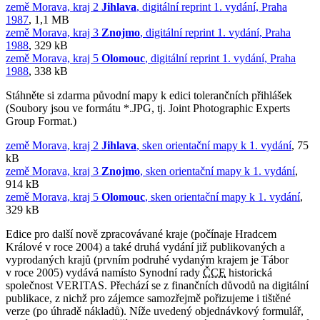
země Morava, kraj 2
Jihlava
, digitální reprint 1. vydání, Praha
1987
, 1,1 MB
země Morava, kraj 3
Znojmo
, digitální reprint 1. vydání, Praha
1988
, 329 kB
země Morava, kraj 5
Olomouc
, digitální reprint 1. vydání, Praha
1988
, 338 kB
Stáhněte si zdarma původní mapy k edici tolerančních přihlášek
(Soubory jsou ve formátu *.JPG, tj. Joint Photographic Experts
Group Format.)
země Morava, kraj 2
Jihlava
, sken orientační mapy k 1. vydání
, 75
kB
země Morava, kraj 3
Znojmo
, sken orientační mapy k 1. vydání
,
914 kB
země Morava, kraj 5
Olomouc
, sken orientační mapy k 1. vydání
,
329 kB
Edice pro další nově zpracovávané kraje (počínaje Hradcem
Králové v roce 2004) a také druhá vydání již publikovaných a
vyprodaných krajů (prvním podruhé vydaným krajem je Tábor
v roce 2005) vydává namísto Synodní rady
ČCE
historická
společnost VERITAS. Přechází se z finančních důvodů na digitální
publikace, z nichž pro zájemce samozřejmě pořizujeme i tištěné
verze (po úhradě nákladů). Níže uvedený objednávkový formulář,