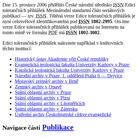
Dne 15. prosince 2006 přidělilo České národní středisko
ISSN
Edici
tolerančních přihlášek Mezinárodní standartní číslo seriálových
publikací — tzv.
ISSN
. Tištěná verze Edice tolerančních přihlášek je
nyní celosvětově identifikovatelná pod
ISSN
1802-2995
. On-line
verze Edice tolerančních přihlášek publikovaná na Internetu na
tomto místě ve formátu
PDF
má
ISSN
1802-3002
.
Edici tolerančních přihlášek naleznete například v knihovnách
těchto institucí:
Historický ústav Akademie věd České republiky
Evangelická teologická fakulta Univerzity Karlovy v Praze
Katolická teologická fakulta Univerzity Karlovy v Praze
Národní archiv v Praze, 1. oddělení Praha 6 — Dejvice
Moravský zemský archiv v Brně
Zemský archiv v Opavě
Státní oblastní archiv v Praze
Státní oblastní archiv v Plzni
Státní oblastní archiv v Litoměřicích
Státní oblastní archiv v Zámrsku
Ústřední archiv Českobratrské církve evangelické
Publikace
Navigace části