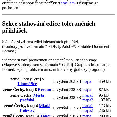
obrátit na naši společnost například
emailem
. Děkujeme za
pochopení.
Sekce stahování edice tolerančních
přihlášek
Stáhněte si zdarma edici tolerančních přihlášek
(Soubory jsou ve formátu *.PDF, tj. Adobe® Portable Document
Format.)
Stáhněte si také přehlednou orientační mapu daného kraje
(Mapové soubory jsou ve formátu *.GIF, tj. Graphics Interchange
Format. Jejich prohlížení umožní libovolný grafický program.)
země Čechy, kraj 5
2. vydání
262 kB
mapa
459 kB
Litoměřice
země Čechy, kraj 8
Beroun
2. vydání
738 kB
mapa
87 kB
země Čechy,
Města
mapa1
95 kB
2. vydání
238 kB
pražská
mapa2
197 kB
země Čechy, kraj 4
Mladá
mapa1
173 kB
1. vydání
517 kB
Boleslav
mapa2
246 kB
země Čechy, kraj 14
Tábor
2. vydání
218 kB
mapa
209 kB