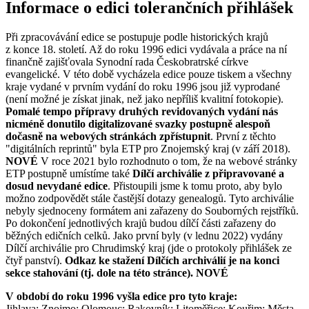
Informace o edici tolerančních přihlášek
Při zpracovávání edice se postupuje podle historických krajů
z konce 18. století. Až do roku 1996 edici vydávala a práce na ní
finančně zajišťovala Synodní rada Českobratrské církve
evangelické. V této době vycházela edice pouze tiskem a všechny
kraje vydané v prvním vydání do roku 1996 jsou již vyprodané
(není možné je získat jinak, než jako nepříliš kvalitní fotokopie).
Pomalé tempo přípravy druhých revidovaných vydání nás
nicméně donutilo digitalizované svazky postupně alespoň
dočasně na webových stránkách zpřístupnit
. První z těchto
"digitálních reprintů" byla ETP pro Znojemský kraj (v září 2018).
NOVÉ
V roce 2021 bylo rozhodnuto o tom, že na webové stránky
ETP postupně umístíme také
Dílčí archiválie z připravované a
dosud nevydané edice
. Přistoupili jsme k tomu proto, aby bylo
možno zodpovědět stále častější dotazy genealogů. Tyto archiválie
nebyly sjednoceny formátem ani zařazeny do Souborných rejstříků.
Po dokončení jednotlivých krajů budou dílčí části zařazeny do
běžných edičních celků. Jako první byly (v lednu 2022) vydány
Dílčí archiválie pro Chrudimský kraj (jde o protokoly přihlášek ze
čtyř panství).
Odkaz ke stažení Dílčích archiválií je na konci
sekce stahování (tj. dole na této stránce).
NOVÉ
V období do roku 1996 vyšla edice pro tyto kraje:
Jihlava; Znojmo; Olomouc; Rakovník; Litoměřice; Kouřim; Města