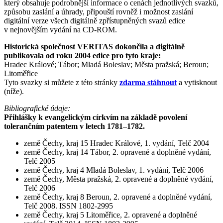
který obsahuje podrobnější informace o cenách jednotlivých svazků,
způsobu zaslání a úhrady, připouští rovněž i možnost zaslání
digitální verze všech digitálně zpřístupněných svazů edice
v nejnovějším vydání na CD-ROM.
Historická společnost VERITAS dokončila a digitálně
publikovala od roku 2004 edice pro tyto kraje:
Hradec Králové; Tábor; Mladá Boleslav; Města pražská; Beroun;
Litoměřice
Tyto svazky si můžete z této stránky
zdarma stáhnout
a vytisknout
(níže).
Bibliografické údaje:
Přihlášky k evangelickým církvím na základě povolení
tolerančním patentem v letech 1781–1782.
země Čechy, kraj 15 Hradec Králové, 1. vydání, Telč 2004
země Čechy, kraj 14 Tábor, 2. opravené a doplněné vydání,
Telč 2005
země Čechy, kraj 4 Mladá Boleslav, 1. vydání, Telč 2006
země Čechy, Města pražská, 2. opravené a doplněné vydání,
Telč 2006
země Čechy, kraj 8 Beroun, 2. opravené a doplněné vydání,
Telč 2008. ISSN 1802-2995
země Čechy, kraj 5 Litoměřice, 2. opravené a doplněné