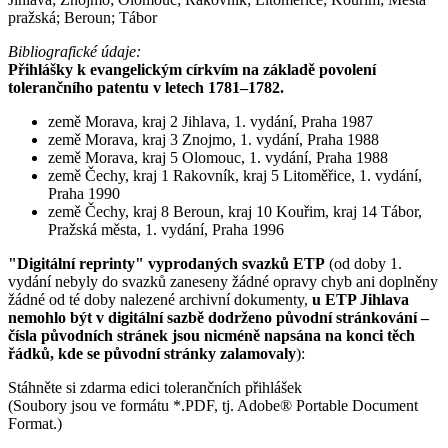
pražská; Beroun; Tábor
Bibliografické údaje:
Přihlášky k evangelickým církvím na základě povolení
tolerančního patentu v letech 1781–1782.
země Morava, kraj 2 Jihlava, 1. vydání, Praha 1987
země Morava, kraj 3 Znojmo, 1. vydání, Praha 1988
země Morava, kraj 5 Olomouc, 1. vydání, Praha 1988
země Čechy, kraj 1 Rakovník, kraj 5 Litoměřice, 1. vydání,
Praha 1990
země Čechy, kraj 8 Beroun, kraj 10 Kouřim, kraj 14 Tábor,
Pražská města, 1. vydání, Praha 1996
"Digitální reprinty" vyprodaných svazků ETP
(od doby 1.
vydání nebyly do svazků zaneseny žádné opravy chyb ani doplněny
žádné od té doby nalezené archivní dokumenty,
u ETP Jihlava
nemohlo být v digitální sazbě dodrženo původní stránkování –
čísla původních stránek jsou nicméně napsána na konci těch
řádků, kde se původní stránky zalamovaly
):
Stáhněte si zdarma edici tolerančních přihlášek
(Soubory jsou ve formátu *.PDF, tj. Adobe® Portable Document
Format.)