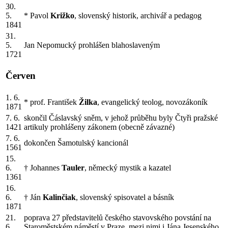
30.
5.
* Pavol
Križko
, slovenský historik, archivář a pedagog
1841
31.
5.
Jan Nepomucký prohlášen blahoslaveným
1721
Červen
1. 6.
* prof. František
Žilka
, evangelický teolog, novozákoník
1871
7. 6.
skončil Čáslavský sněm, v jehož průběhu byly Čtyři pražské
1421
artikuly prohlášeny zákonem (obecně závazné)
7. 6.
dokončen Šamotulský kancionál
1561
15.
6.
† Johannes
Tauler
, německý mystik a kazatel
1361
16.
6.
† Ján
Kalinčiak
, slovenský spisovatel a básník
1871
21.
poprava 27 představitelů českého stavovského povstání na
6.
Staroměstském náměstí v Praze, mezi nimi i Jána Jesenského,