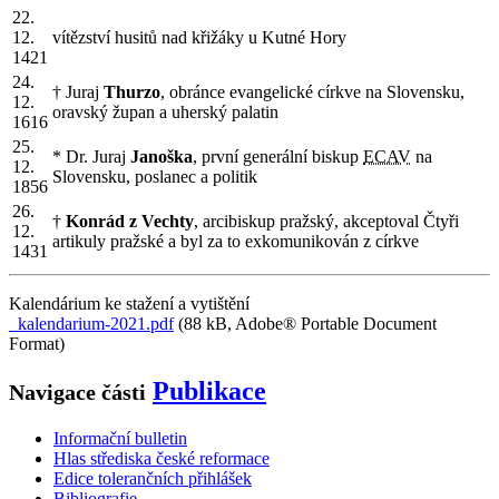
22.
12.
vítězství husitů nad křižáky u Kutné Hory
1421
24.
† Juraj
Thurzo
, obránce evangelické církve na Slovensku,
12.
oravský župan a uherský palatin
1616
25.
* Dr. Juraj
Janoška
, první generální biskup
ECAV
na
12.
Slovensku, poslanec a politik
1856
26.
†
Konrád z Vechty
, arcibiskup pražský, akceptoval Čtyři
12.
artikuly pražské a byl za to exkomunikován z církve
1431
Kalendárium ke stažení a vytištění
kalendarium-2021.pdf
(88 kB, Adobe® Portable Document
Format)
Publikace
Navigace části
Informační bulletin
Hlas střediska české reformace
Edice tolerančních přihlášek
Bibliografie