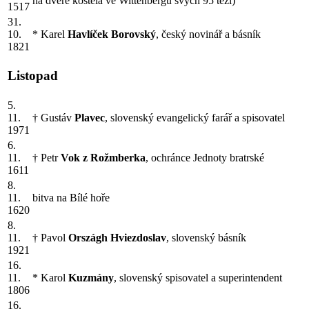
na dveře kostela ve Wittenbergu svých 95 tezí)
1517
31.
10.
* Karel
Havlíček Borovský
, český novinář a básník
1821
Listopad
5.
11.
† Gustáv
Plavec
, slovenský evangelický farář a spisovatel
1971
6.
11.
† Petr
Vok z Rožmberka
, ochránce Jednoty bratrské
1611
8.
11.
bitva na Bílé hoře
1620
8.
11.
† Pavol
Országh Hviezdoslav
, slovenský básník
1921
16.
11.
* Karol
Kuzmány
, slovenský spisovatel a superintendent
1806
16.