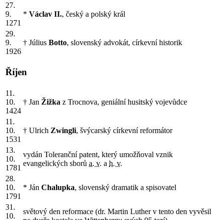
27.
9.
*
Václav II.
, český a polský král
1271
29.
9.
† Július
Botto
, slovenský advokát, církevní historik
1926
Říjen
11.
10.
† Jan
Žižka
z Trocnova, geniální husitský vojevůdce
1424
11.
10.
† Ulrich
Zwingli
, švýcarský církevní reformátor
1531
13.
vydán Toleranční patent, který umožňoval vznik
10.
evangelických sborů
a. v.
a
h. v.
1781
28.
10.
* Ján
Chalupka
, slovenský dramatik a spisovatel
1791
31.
světový den reformace (dr. Martin Luther v tento den vyvěsil
10.