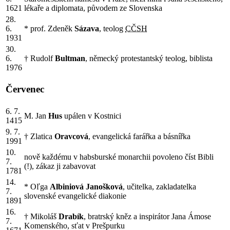
1621
lékaře a diplomata, původem ze Slovenska
28.
6.
* prof. Zdeněk
Sázava
, teolog
CČSH
1931
30.
6.
† Rudolf
Bultman
, německý protestantský teolog, biblista
1976
Červenec
6. 7.
M. Jan
Hus
upálen v Kostnici
1415
9. 7.
† Zlatica
Oravcová
, evangelická farářka a básnířka
1991
10.
nově každému v habsburské monarchii povoleno číst Bibli
7.
(!), zákaz ji zabavovat
1781
14.
* Oľga
Albiniová Janošková
, učitelka, zakladatelka
7.
slovenské evangelické diakonie
1891
16.
† Mikoláš
Drabík
, bratrský kněz a inspirátor Jana Ámose
7.
Komenského, sťat v Prešpurku