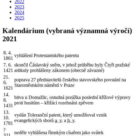
2022
2023
2024
2025
Kalendárium (vybraná významná výročí)
2021
8. 4.
vyhlášení Protestantského patentu
1861
7. 6.
skončil Čáslavský sněm, v jehož průběhu byly Čtyři pražské
1421
artikuly prohlášeny zákonem (obecně závazné)
21.
poprava 27 představitelů českého stavovského povstání na
6.
Staroměstském náměstí v Praze
1621
14.
bitva u Domažlic, ostudná porážka poslední křížové výpravy
8.
proti husitům – křižáci rozehnáni zpěvem
1431
13.
vydán Toleranční patent, který umožňoval vznik
10.
evangelických sborů
a. v.
a
h. v.
1781
?
neděle vyhlášena římským císařem jako svátek
321