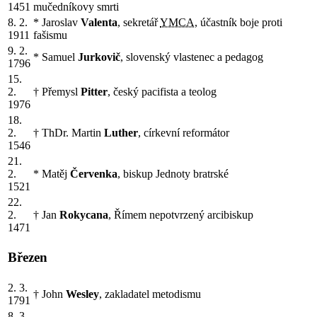
1451
mučedníkovy smrti
8. 2.
* Jaroslav
Valenta
, sekretář
YMCA
, účastník boje proti
1911
fašismu
9. 2.
* Samuel
Jurkovič
, slovenský vlastenec a pedagog
1796
15.
2.
† Přemysl
Pitter
, český pacifista a teolog
1976
18.
2.
† ThDr. Martin
Luther
, církevní reformátor
1546
21.
2.
* Matěj
Červenka
, biskup Jednoty bratrské
1521
22.
2.
† Jan
Rokycana
, Římem nepotvrzený arcibiskup
1471
Březen
2. 3.
† John
Wesley
, zakladatel metodismu
1791
8. 3.