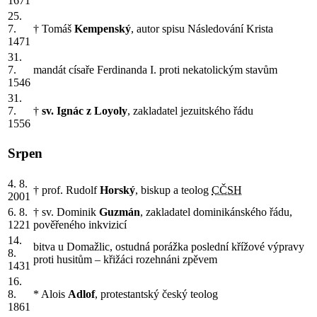
1671
25.
7.
† Tomáš
Kempenský
, autor spisu Následování Krista
1471
31.
7.
mandát císaře Ferdinanda I. proti nekatolickým stavům
1546
31.
7.
†
sv. Ignác z Loyoly
, zakladatel jezuitského řádu
1556
Srpen
4. 8.
† prof. Rudolf
Horský
, biskup a teolog
CČSH
2001
6. 8.
† sv. Dominik
Guzmán
, zakladatel dominikánského řádu,
1221
pověřeného inkvizicí
14.
bitva u Domažlic, ostudná porážka poslední křížové výpravy
8.
proti husitům – křižáci rozehnáni zpěvem
1431
16.
8.
* Alois
Adlof
, protestantský český teolog
1861