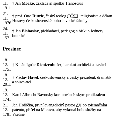
11.
† Ján
Mocko
, zakladatel spolku Tranoscius
1911
21.
† prof. Otto
Rutrle
, český teolog
CČSH
, religionista a děkan
11.
Husovy československé bohoslovecké fakulty
1976
24.
† Jan
Blahoslav
, překladatel, pedagog a biskup Jednoty
11.
bratrské
1571
Prosinec
18.
12.
† Kilián Ignác
Dientzenhofer
, barokní architekt a stavitel
1751
18.
† Václav
Havel
, československý a český prezident, dramatik
12.
a spisovatel
2011
19.
12.
Karel Albrecht Bavorský korunován českým protikrálem
1741
21.
Jan Hrdlička, první evangelický pastor
AV
po tolerančním
12.
patentu, přišel na Moravu, aby vykonal bohoslužby na
1781
Vsetíně