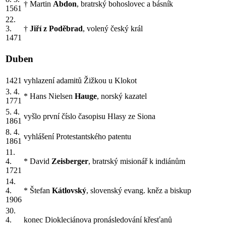
† Martin
Abdon
, bratrský bohoslovec a básník
1561
22.
3.
†
Jiří z Poděbrad
, volený český král
1471
Duben
1421
vyhlazení adamitů Žižkou u Klokot
3. 4.
* Hans Nielsen
Hauge
, norský kazatel
1771
5. 4.
vyšlo první číslo časopisu Hlasy ze Siona
1861
8. 4.
vyhlášení Protestantského patentu
1861
11.
4.
* David
Zeisberger
, bratrský misionář k indiánům
1721
14.
4.
* Štefan
Kátlovský
, slovenský evang. kněz a biskup
1906
30.
4.
konec Diokleciánova pronásledování křesťanů