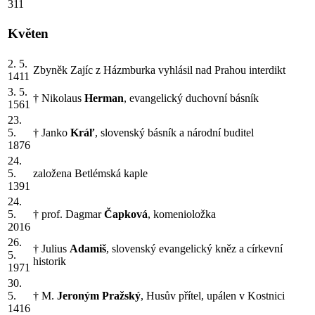
311
Květen
2. 5.
Zbyněk Zajíc z Házmburka vyhlásil nad Prahou interdikt
1411
3. 5.
† Nikolaus
Herman
, evangelický duchovní básník
1561
23.
5.
† Janko
Kráľ
, slovenský básník a národní buditel
1876
24.
5.
založena Betlémská kaple
1391
24.
5.
† prof. Dagmar
Čapková
, komenioložka
2016
26.
† Julius
Adamiš
, slovenský evangelický kněz a církevní
5.
historik
1971
30.
5.
† M.
Jeroným Pražský
, Husův přítel, upálen v Kostnici
1416