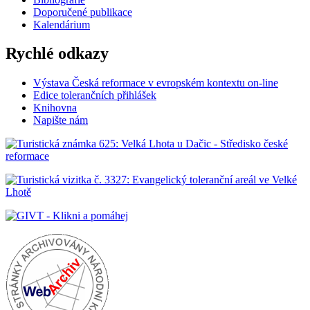
Doporučené publikace
Kalendárium
Rychlé odkazy
Výstava Česká reformace v evropském kontextu on-line
Edice tolerančních přihlášek
Knihovna
Napište nám