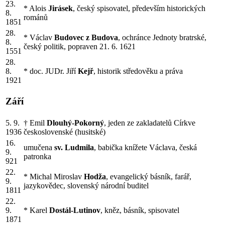
23.
* Alois
Jirásek
, český spisovatel, především historických
8.
románů
1851
28.
* Václav
Budovec z Budova
, ochránce Jednoty bratrské,
8.
český politik, popraven 21. 6. 1621
1551
28.
8.
* doc. JUDr. Jiří
Kejř
, historik středověku a práva
1921
Září
5. 9.
† Emil
Dlouhý-Pokorný
, jeden ze zakladatelů Církve
1936
československé (husitské)
16.
umučena
sv. Ludmila
, babička knížete Václava, česká
9.
patronka
921
22.
* Michal Miroslav
Hodža
, evangelický básník, farář,
9.
jazykovědec, slovenský národní buditel
1811
22.
9.
* Karel
Dostál-Lutinov
, kněz, básník, spisovatel
1871