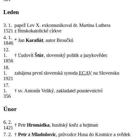
Leden
3. 1.
papež Lev X. exkomunikoval dr. Martina Luthera
1521
z římskokatolické církve
4. 1.
* Jan
Karafiát
, autor Broučků
1846
12.
1.
† Ľudovít
Štúr
, slovenský politik a jazykovědec
1856
18.
1.
zahájena první slovenská synoda
ECAV
na Slovensku
1921
17.
1.
† sv. Antonín Veliký, zakladatel poustevnictví
356
Únor
6. 2.
† Petr
Hromádka
, husitský kněz a hejtman
1421
7. 2.
†
Petr z Mladoňovic
, průvodce Husa do Kostnice a svědek