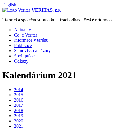
English
VERITAS, z.s.
historická společnost pro aktualizaci odkazu české reformace
Aktuality
Co je Veritas
Informace v terénu
Publikace
Stanoviska a názory
Spolupráce
Odkazy
Kalendárium 2021
2014
2015
2016
2017
2018
2019
2020
2021