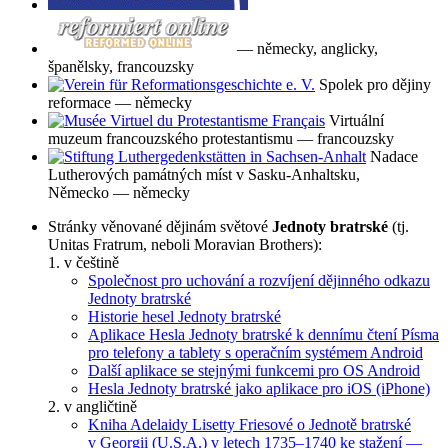
— německy, anglicky,
španělsky, francouzsky
Spolek pro dějiny
reformace — německy
Virtuální
muzeum francouzského protestantismu — francouzsky
Nadace
Lutherových památných míst v Sasku-Anhaltsku,
Německo — německy
Stránky věnované dějinám světové
Jednoty bratrské
(tj.
Unitas Fratrum, neboli Moravian Brothers):
1. v češtině
Společnost pro uchování a rozvíjení dějinného odkazu
Jednoty bratrské
Historie hesel Jednoty bratrské
Aplikace Hesla Jednoty bratrské k dennímu čtení Písma
pro telefony a tablety s operačním systémem Android
Další aplikace se stejnými funkcemi pro OS Android
Hesla Jednoty bratrské jako aplikace pro iOS (iPhone)
2. v angličtině
Kniha Adelaidy Lisetty Friesové o Jednotě bratrské
v Georgii (U.S.A.) v letech 1735–1740 ke stažení —