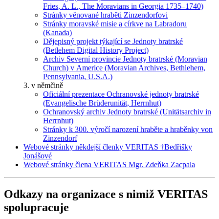
Fries, A. L., The Moravians in Georgia 1735–1740)
Stránky věnované hraběti Zinzendorfovi
Stránky moravské misie a církve na Labradoru
(Kanada)
Dějepisný projekt týkající se Jednoty bratrské
(Betlehem Digital History Project)
Archiv Severní provincie Jednoty bratrské (Moravian
Church) v Americe (Moravian Archives, Bethlehem,
Pennsylvania, U.S.A.)
3. v němčině
Oficiální prezentace Ochranovské jednoty bratrské
(Evangelische Brüderunität, Herrnhut)
Ochranovský archiv Jednoty bratrské (Unitätsarchiv in
Herrnhut)
Stránky k 300. výročí narození hraběte a hraběnky von
Zinzendorf
Webové stránky někdejší členky VERITAS †Bedřišky
Jonášové
Webové stránky člena VERITAS Mgr. Zdeňka Zacpala
Odkazy na organizace s nimiž VERITAS
spolupracuje