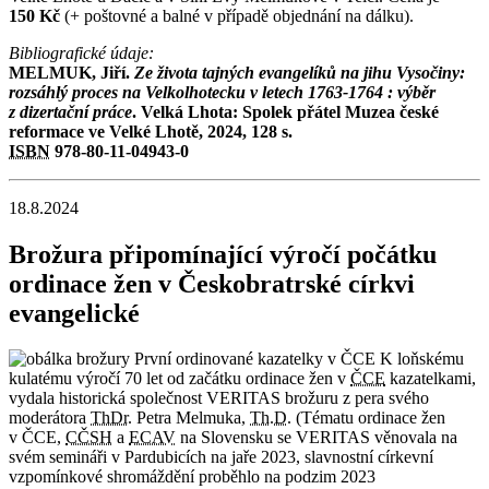
150 Kč
(+ poštovné a balné v případě objednání na dálku).
Bibliografické údaje:
MELMUK, Jiří.
Ze života tajných evangelíků na jihu Vysočiny:
rozsáhlý proces na Velkolhotecku v letech 1763-1764 : výběr
z dizertační práce
. Velká Lhota: Spolek přátel Muzea české
reformace ve Velké Lhotě, 2024, 128 s.
ISBN
978-80-11-04943-0
18.8.2024
Brožura připomínající výročí počátku
ordinace žen v Českobratrské církvi
evangelické
K loňskému
kulatému výročí 70 let od začátku ordinace žen v
ČCE
kazatelkami,
vydala historická společnost VERITAS brožuru z pera svého
moderátora
ThDr.
Petra Melmuka,
Th.D.
(Tématu ordinace žen
v ČCE,
CČSH
a
ECAV
na Slovensku se VERITAS věnovala na
svém semináři v Pardubicích na jaře 2023, slavnostní církevní
vzpomínkové shromáždění proběhlo na podzim 2023