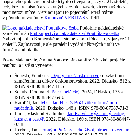
napsaného přibližně před sto lety do čtivějšího „jazyka 21. století“,
tedy bez archaismů a zastaralých slovních vazeb, kterým už dnes
moc nerozumíme. Většinou jsou to pojednání, která máme
v původním vydání v
Knihovně VERITAS
v Telči.
Podobné nakladatelské
zaměření má i
knihkupectví a nakladatelství Poutníkova četba
.
Nabízí mj. i díla Komenského – stejně jako u Didaska „v jazyce 21.
století“. Zajímavostí je ale paralelní vydání některých titulů ve
formátu audiokniha.
Pokud stále nevíte, čím na Vánoce překvapit své blízké, projděte
nabídku a jistě si vyberete:
Šebesta, František.
Dějiny křesťanské církve
se zvláštním
zaměřením na církev českomoravskou. 2022, Didasko, 512 s.
ISBN 978-80-88447-11-5
Schulz, Ferdinand.
Petr Chelčický
. 2024, Didasko, 175 s.
ISBN 978-80-88447-69-6
Karafiát, Jan.
Mistr Jan Hus. Z Boží vůle reformátor a
mučedník.
2020, Didasko, 148 s. ISBN 978-80-87587-71-3
Juren, Vlastimil Svatopluk.
Jan Kalvín. Významný teolog,
kazatel a pastýř.
2022, Didasko, 160 s. ISBN 978-80-88447-
07-8
Herben, Jan.
Jeroným Pražský. Jeho život, utrpení a význam.