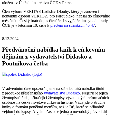
uložena v Ústředním archivu ČCE v Praze.
Člen výboru VERITAS Ladislav Dlouhý, který je zároveň i
kontaktní osobou VERITAS pro Pardubicko, napsal do církevního
měsíčníku Český bratr dopis čtenáře. I s vyjádřením synodní rady
ČCE je v letošním 10. čísle k
přečtení na stránkách 46-47
.
8.12.2024
Předvánoční nabídka knih k církevním
dějinám z vydavatelství Didasko a
Poutníkova četba
V adventním čase upozorňujeme na stále bohatší nabídku titulů
z produkce křesťanského
vydavatelství Didasko
. Nejširší je jejich
životopisná řada, přinášející životopisy významných reformačních
osobností z české i světové církevní historie. Vždy jde o stručné
knihy o formátu poněkud menším, než je B6, které se příhodně
vejdou i do kapsy. A velmi často se jedná o novodobý převod díla