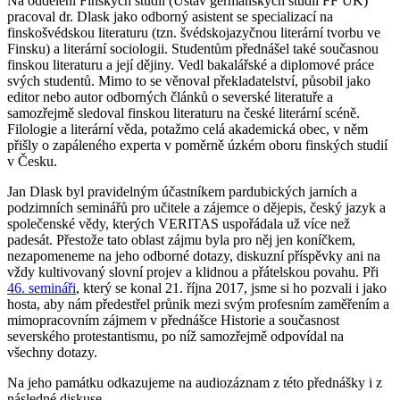
Na oddělení Finských studií (Ústav germánských studií FF UK)
pracoval dr. Dlask jako odborný asistent se specializací na
finskošvédskou literaturu (tzn. švédskojazyčnou literární tvorbu ve
Finsku) a literární sociologii. Studentům přednášel také současnou
finskou literaturu a její dějiny. Vedl bakalářské a diplomové práce
svých studentů. Mimo to se věnoval překladatelství, působil jako
editor nebo autor odborných článků o severské literatuře a
samozřejmě sledoval finskou literaturu na české literární scéně.
Filologie a literární věda, potažmo celá akademická obec, v něm
přišly o zapáleného experta v poměrně úzkém oboru finských studií
v Česku.
Jan Dlask byl pravidelným účastníkem pardubických jarních a
podzimních seminářů pro učitele a zájemce o dějepis, český jazyk a
společenské vědy, kterých VERITAS uspořádala už více než
padesát. Přestože tato oblast zájmu byla pro něj jen koníčkem,
nezapomeneme na jeho odborné dotazy, diskuzní příspěvky ani na
vždy kultivovaný slovní projev a klidnou a přátelskou povahu. Při
46. semináři
, který se konal 21. října 2017, jsme si ho pozvali i jako
hosta, aby nám předestřel průnik mezi svým profesním zaměřením a
mimopracovním zájmem v přednášce Historie a současnost
severského protestantismu, po níž samozřejmě odpovídal na
všechny dotazy.
Na jeho památku odkazujeme na audiozáznam z této přednášky i z
následné diskuse.