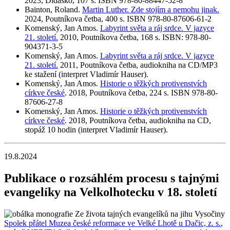
2023, Didasko, 107 s. ISBN 978-80-88447-52-8
Bainton, Roland.
Martin Luther. Zde stojím a nemohu jinak.
2024, Poutníkova četba, 400 s. ISBN 978-80-87606-61-2
Komenský, Jan Amos.
Labyrint světa a ráj srdce. V jazyce
21. století.
2010, Poutníkova četba, 168 s. ISBN: 978-80-
904371-3-5
Komenský, Jan Amos.
Labyrint světa a ráj srdce. V jazyce
21. století.
2011, Poutníkova četba, audiokniha na CD/MP3
ke stažení (interpret Vladimír Hauser).
Komenský, Jan Amos.
Historie o těžkých protivenstvích
církve české
. 2018, Poutníkova četba, 224 s. ISBN 978-80-
87606-27-8
Komenský, Jan Amos.
Historie o těžkých protivenstvích
církve české
. 2018, Poutníkova četba, audiokniha na CD,
stopáž 10 hodin (interpret Vladimír Hauser).
19.8.2024
Publikace o rozsáhlém procesu s tajnými
evangelíky na Velkolhotecku v 18. století
Spolek přátel Muzea české reformace ve Velké Lhotě u Dačic, z. s.
,