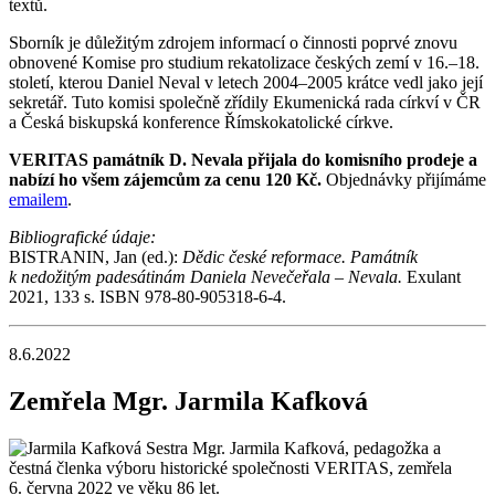
textů.
Sborník je důležitým zdrojem informací o činnosti poprvé znovu
obnovené Komise pro studium rekatolizace českých zemí v 16.–18.
století, kterou Daniel Neval v letech 2004–2005 krátce vedl jako její
sekretář. Tuto komisi společně zřídily Ekumenická rada církví v ČR
a Česká biskupská konference Římskokatolické církve.
VERITAS památník D. Nevala přijala do komisního prodeje a
nabízí ho všem zájemcům za cenu 120 Kč.
Objednávky přijímáme
emailem
.
Bibliografické údaje:
BISTRANIN, Jan (ed.):
Dědic české reformace. Památník
k nedožitým padesátinám Daniela Nevečeřala – Nevala.
Exulant
2021, 133 s. ISBN 978-80-905318-6-4.
8.6.2022
Zemřela Mgr. Jarmila Kafková
Sestra Mgr. Jarmila Kafková, pedagožka a
čestná členka výboru historické společnosti VERITAS, zemřela
6. června 2022 ve věku 86 let.