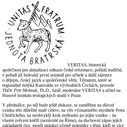
VERITAS, historická
společnost pro aktualizaci odkazu české reformace, pořádá tradiční,
v pořadí již šedesátý první seminář pro učitele a další zájemce
o dějepis, český jazyk a společenské vědy. Tématem, které se
regionálně dotýká Kunvaldu ve východních Čechách, provede
ThDr. Petr Melmuk, Th.D.
, farář, moderátor VERITAS a učitel na
Husově institutu teologických studií v Praze.
V přednášce, po níž bude ještě diskuze, se zaměříme na důvod
vzniku této důležité malé církve, na vliv významného myslitele Petra
Chelčického, na neobvyklý krok nedlouho po jejím vzniku – na
vlastní svěcení kněží (nezávislé na Římu), na duchovní zápas jejích
zakladatelů (tzv. menší stránka) včetně polemiky s těmi, kteří se více