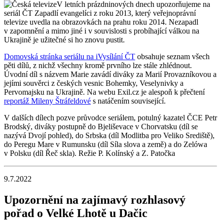
V letních prázdninových dnech upozorňujeme na
seriál ČT Zapadlí evangelíci z roku 2013, který veřejnoprávní
televize uvedla na obrazovkách na prahu roku 2014. Nezapadl
v zapomnění a mimo jiné i v souvislosti s probíhající válkou na
Ukrajině je užitečné si ho znovu pustit.
Domovská stránka seriálu na iVysílání ČT
obsahuje seznam všech
pěti dílů, z nichž všechny kromě prvního lze stále zhlédnout.
Úvodní díl s názvem Marie zavádí diváky za Marií Provazníkovou a
jejími souvěrci z českých vesnic Bohemky, Veselynivky a
Pervomajsku na Ukrajině. Na webu Exil.cz je alespoň k přečtení
reportáž Mileny Štráfeldové
s natáčením související.
V dalších dílech pozve průvodce seriálem, potulný kazatel ČCE Petr
Brodský, diváky postupně do Bjeliševace v Chorvatsku (díl se
nazývá Dvojí pohled), do Srbska (díl Modlitba pro Veliko Srediště),
do Peregu Mare v Rumunsku (díl Síla slova a země) a do Zelówa
v Polsku (díl Řeč skla). Režie P. Kolínský a Z. Patočka
9.7.2022
Upozornění na zajímavý rozhlasový
pořad o Velké Lhotě u Dačic