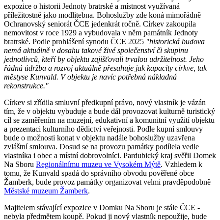
expozice o historii Jednoty bratrské a místnost využívaná
příležitostně jako modlitebna. Bohoslužby zde koná mimořádně
Ochranovský seniorát ČCE jedenkrát ročně. Církev zakoupila
nemovitost v roce 1929 a vybudovala v něm památník Jednoty
bratrské. Podle prohlášení synodu ČCE 2025
"historická budova
nemá aktuálně v dosahu takové živé společenství či skupinu
jednotlivců, kteří by objektu zajišťovali trvalou udržitelnost. Jeho
řádná údržba a rozvoj aktuálně přesahuje jak kapacity církve, tak
městyse Kunvald. V objektu je navíc potřebná nákladná
rekonstrukce."
Církev si zřídila smluvní předkupní právo, nový vlastník je vázán
tím, že v objektu vybuduje a bude dál provozovat kulturně turistický
cíl se zaměřením na muzejní, edukativní a komunitní využití objektu
a prezentaci kulturního dědictví veřejnosti. Podle kupní smlouvy
bude o možnosti konat v objektu nadále bohoslužby uzavřena
zvláštní smlouva. Dosud se na provozu památky podílela vedle
vlastníka i obec a místní dobrovolníci. Pardubický kraj svěřil Domek
Na Sboru
Regionálnímu muzeu ve Vysokém Mýtě
. Vzhledem k
tomu, že Kunvald spadá do správního obvodu pověřené obce
Žamberk, bude provoz památky organizovat velmi pravděpodobně
Městské muzeum Žamberk
.
Majitelem stávající expozice v Domku Na Sboru je stále ČCE -
nebyla předmětem koupě. Pokud ji nový vlastník nepoužije, bude