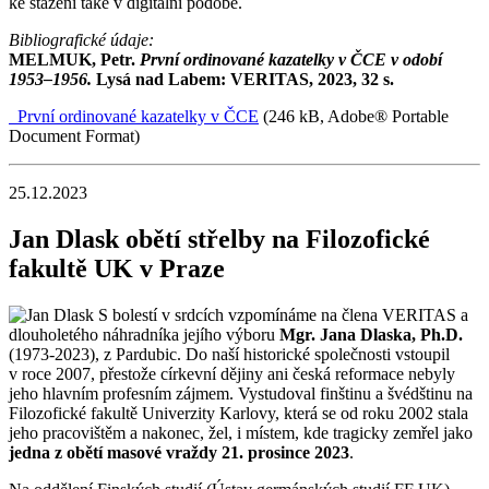
ke stažení také v digitální podobě.
Bibliografické údaje:
MELMUK, Petr.
První ordinované kazatelky v ČCE v odobí
1953–1956.
Lysá nad Labem: VERITAS, 2023, 32 s.
První ordinované kazatelky v ČCE
(246 kB, Adobe® Portable
Document Format)
25.12.2023
Jan Dlask obětí střelby na Filozofické
fakultě UK v Praze
S bolestí v srdcích vzpomínáme na člena VERITAS a
dlouholetého náhradníka jejího výboru
Mgr. Jana Dlaska, Ph.D.
(1973-2023), z Pardubic. Do naší historické společnosti vstoupil
v roce 2007, přestože církevní dějiny ani česká reformace nebyly
jeho hlavním profesním zájmem. Vystudoval finštinu a švédštinu na
Filozofické fakultě Univerzity Karlovy, která se od roku 2002 stala
jeho pracovištěm a nakonec, žel, i místem, kde tragicky zemřel jako
jedna z obětí masové vraždy 21. prosince 2023
.