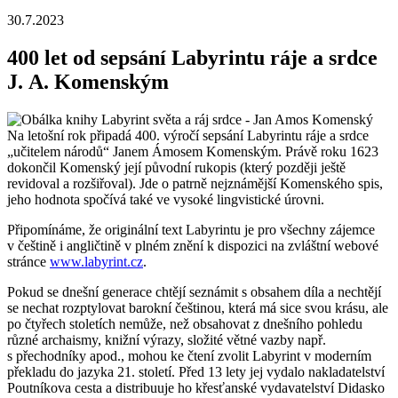
30.7.2023
400 let od sepsání Labyrintu ráje a srdce
J. A. Komenským
Na letošní rok připadá 400. výročí sepsání Labyrintu ráje a srdce
„učitelem národů“ Janem Ámosem Komenským. Právě roku 1623
dokončil Komenský její původní rukopis (který později ještě
revidoval a rozšiřoval). Jde o patrně nejznámější Komenského spis,
jeho hodnota spočívá také ve vysoké lingvistické úrovni.
Připomínáme, že originální text Labyrintu je pro všechny zájemce
v češtině i angličtině v plném znění k dispozici na zvláštní webové
stránce
www.labyrint.cz
.
Pokud se dnešní generace chtějí seznámit s obsahem díla a nechtějí
se nechat rozptylovat barokní češtinou, která má sice svou krásu, ale
po čtyřech stoletích nemůže, než obsahovat z dnešního pohledu
různé archaismy, knižní výrazy, složité větné vazby např.
s přechodníky apod., mohou ke čtení zvolit Labyrint v moderním
překladu do jazyka 21. století. Před 13 lety jej vydalo nakladatelství
Poutníkova cesta a distribuuje ho křesťanské vydavatelství Didasko