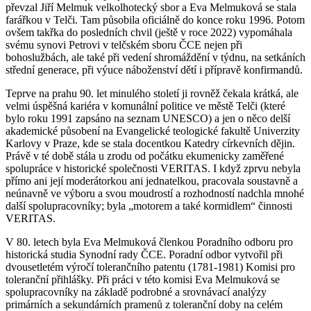
převzal Jiří Melmuk velkolhotecký sbor a Eva Melmuková se stala
farářkou v Telči. Tam působila oficiálně do konce roku 1996. Potom
ovšem takřka do posledních chvil (ještě v roce 2022) vypomáhala
svému synovi Petrovi v telčském sboru ČCE nejen při
bohoslužbách, ale také při vedení shromáždění v týdnu, na setkáních
střední generace, při výuce náboženství dětí i přípravě konfirmandů.
Teprve na prahu 90. let minulého století ji rovněž čekala krátká, ale
velmi úspěšná kariéra v komunální politice ve městě Telči (které
bylo roku 1991 zapsáno na seznam UNESCO) a jen o něco delší
akademické působení na Evangelické teologické fakultě Univerzity
Karlovy v Praze, kde se stala docentkou Katedry církevních dějin.
Právě v té době stála u zrodu od počátku ekumenicky zaměřené
spolupráce v historické společnosti VERITAS. I když zprvu nebyla
přímo ani její moderátorkou ani jednatelkou, pracovala soustavně a
neúnavně ve výboru a svou moudrostí a rozhodností nadchla mnohé
další spolupracovníky; byla „motorem a také kormidlem“ činnosti
VERITAS.
V 80. letech byla Eva Melmuková členkou Poradního odboru pro
historická studia Synodní rady ČCE. Poradní odbor vytvořil při
dvousetletém výročí tolerančního patentu (1781-1981) Komisi pro
toleranční přihlášky. Při práci v této komisi Eva Melmuková se
spolupracovníky na základě podrobné a srovnávací analýzy
primárních a sekundárních pramenů z toleranční doby na celém