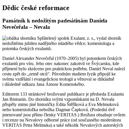
Dědic české reformace
Památník k nedožitým padesátinám Daniela
Nevečeřala – Nevala
Spřátelený spolek Exulant, z. s., vydal sborník
nedožitému jubileu nadějného mladého vědce, komeniologa a
potomka českých exulantů.
Daniel Alexander Nevečeřal (1970–2005) byl potomkem českých
exulantů pro víru. Jeho otec nakonec zakotvil ve Švýcarsku, kde
příjmení bylo zkráceno pro praktickou potřebu. Daniel Neval nalezl
cestu zpět do „země otců“. Původním studiem fyzik připojil ke
svému vzdělání i evangelickou teologii a věnoval se důkladně
i důsledně odkazu Jana Ámose Komenského.
Editorem 133 stránkové brožované publikace je předseda Exulantu
Jan Bistranin. Do sborníku svými vzpomínkami na D. Nevala
přispěly mimo jiné historičky Edita Štěříková a Eva Melmuková
nebo komenioložka nebožka Dagmar Čapková. (Poslední dvě
jmenované jsou přímo členky VERITAS.) Brožura obsahuje ovšem
i recenze na Nevalovy odborné práce (od současného moderátora
VERITAS Petra Melmuka) a také několik Nevalových autorských