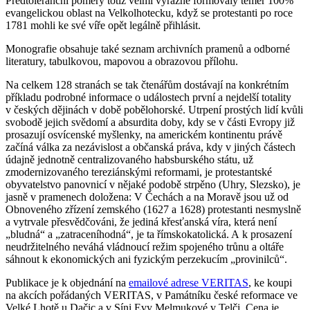
Předtoleranční poměry totiž velmi výrazně formovaly téměř 100%
evangelickou oblast na Velkolhotecku, když se protestanti po roce
1781 mohli ke své víře opět legálně přihlásit.
Monografie obsahuje také seznam archivních pramenů a odborné
literatury, tabulkovou, mapovou a obrazovou přílohu.
Na celkem 128 stranách se tak čtenářům dostávají na konkrétním
příkladu podrobné informace o událostech první a nejdelší totality
v českých dějinách v době pobělohorské. Utrpení prostých lidí kvůli
svobodě jejich svědomí a absurdita doby, kdy se v části Evropy již
prosazují osvícenské myšlenky, na americkém kontinentu právě
začíná válka za nezávislost a občanská práva, kdy v jiných částech
údajně jednotně centralizovaného habsburského státu, už
zmodernizovaného tereziánskými reformami, je protestantské
obyvatelstvo panovnicí v nějaké podobě strpěno (Uhry, Slezsko), je
jasně v pramenech doložena: V Čechách a na Moravě jsou už od
Obnoveného zřízení zemského (1627 a 1628) protestanti nesmyslně
a vytrvale přesvědčováni, že jediná křesťanská víra, která není
„bludná“ a „zatraceníhodná“, je ta římskokatolická. A k prosazení
neudržitelného neváhá vládnoucí režim spojeného trůnu a oltáře
sáhnout k ekonomických ani fyzickým perzekucím „provinilců“.
Publikace je k objednání na
emailové adrese VERITAS
, ke koupi
na akcích pořádaných VERITAS, v Památníku české reformace ve
Velké Lhotě u Dačic a v Síni Evy Melmukové v Telči. Cena je