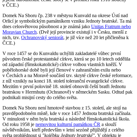
v ČCE.)
Domek Na Sboru čp. 238 v městysu Kunvald na okrese Ústí nad
Orlicí je symbolickým památníkem vzniku Jednoty bratrské. Ta má
dnes celosvětovou působnost a je známá jako
Unitas Fratrum nebo
Moravian Church
. (Dvě její provincie existují i v Česku, menší z
nich, tzv.
Ochranovský seniorát
, je již více než 20 let přičleněna k
ČCE.)
V roce 1457 se do Kunvaldu uchýlili zakladatelé vůbec první
původem české protestantské církve, která se po 10 letech oddělila
od západní (římskokatolické) církve volbou vlastních kněží. V
pobělohorské době byli její členové v zahraničním exilu nebo
v Čechách a na Moravě součástí tzv. skryté církve české reformace,
z níž vznikly na konci 18. století toleranční evangelické církve.
Mezitím v první polovině 18. století obnovili čeští bratři Jednotu
bratrskou v Herrnhutu (Ochranově) v německém Sasku. Odtud pak
podnikali misijní cesty do celého světa.
Domek Na Sboru není hmotově stavbou z 15. století, ale stojí na
pravděpodobném místě, kde v roce 1457 Jednota bratrská začínala.
V minulosti v něm byla bratrská a následně římskokatolická škola.
Od roku 1958 je
nemovitou kulturní památkou ČR
a slouží
návštěvníkům, kteří především v letní sezóně přijíždějí z celého
světa prohlédnout si
"kolébku Jednoty bratrské"
. V objektu je