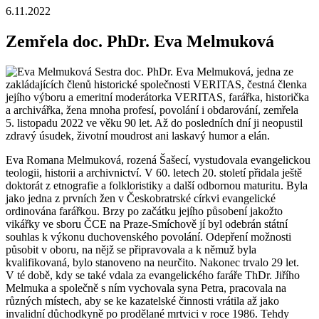
6.11.2022
Zemřela doc. PhDr. Eva Melmuková
Sestra doc. PhDr. Eva Melmuková, jedna ze
zakládajících členů historické společnosti VERITAS, čestná členka
jejího výboru a emeritní moderátorka VERITAS, farářka, historička
a archivářka, žena mnoha profesí, povolání i obdarování, zemřela
5. listopadu 2022 ve věku 90 let. Až do posledních dní ji neopustil
zdravý úsudek, životní moudrost ani laskavý humor a elán.
Eva Romana Melmuková, rozená Šašecí, vystudovala evangelickou
teologii, historii a archivnictví. V 60. letech 20. století přidala ještě
doktorát z etnografie a folkloristiky a další odbornou maturitu. Byla
jako jedna z prvních žen v Českobratrské církvi evangelické
ordinována farářkou. Brzy po začátku jejího působení jakožto
vikářky ve sboru ČCE na Praze-Smíchově jí byl odebrán státní
souhlas k výkonu duchovenského povolání. Odepření možnosti
působit v oboru, na nějž se připravovala a k němuž byla
kvalifikovaná, bylo stanoveno na neurčito. Nakonec trvalo 29 let.
V té době, kdy se také vdala za evangelického faráře ThDr. Jiřího
Melmuka a společně s ním vychovala syna Petra, pracovala na
různých místech, aby se ke kazatelské činnosti vrátila až jako
invalidní důchodkyně po prodělané mrtvici v roce 1986. Tehdy