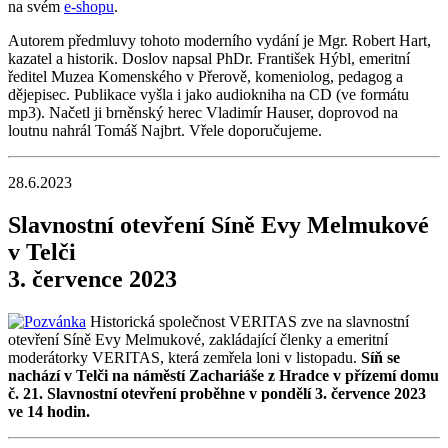
na svém
e-shopu
.
Autorem předmluvy tohoto moderního vydání je Mgr. Robert Hart,
kazatel a historik. Doslov napsal PhDr. František Hýbl, emeritní
ředitel Muzea Komenského v Přerově, komeniolog, pedagog a
dějepisec. Publikace vyšla i jako audiokniha na CD (ve formátu
mp3). Načetl ji brněnský herec Vladimír Hauser, doprovod na
loutnu nahrál Tomáš Najbrt. Vřele doporučujeme.
28.6.2023
Slavnostní otevření Síně Evy Melmukové
v Telči
3. července 2023
Historická společnost VERITAS zve na slavnostní
otevření Síně Evy Melmukové, zakládající členky a emeritní
moderátorky VERITAS, která zemřela loni v listopadu.
Síň se
nachází v Telči na náměstí Zachariáše z Hradce v přízemí domu
č. 21. Slavnostní otevření proběhne v pondělí 3. července 2023
ve 14 hodin.