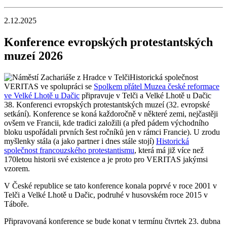
2.12.2025
Konference evropských protestantských
muzeí 2026
Historická společnost
VERITAS ve spolupráci se
Spolkem přátel Muzea české reformace
ve Velké Lhotě u Dačic
připravuje v Telči a Velké Lhotě u Dačic
38. Konferenci evropských protestantských muzeí (32. evropské
setkání). Konference se koná každoročně v některé zemi, nejčastěji
ovšem ve Francii, kde tradici založili (a před pádem východního
bloku uspořádali prvních šest ročníků jen v rámci Francie). U zrodu
myšlenky stála (a jako partner i dnes stále stojí)
Historická
společnost francouzského protestantismu
, která má již více než
170letou historii své existence a je proto pro VERITAS jakýmsi
vzorem.
V České republice se tato konference konala poprvé v roce 2001 v
Telči a Velké Lhotě u Dačic, podruhé v husovském roce 2015 v
Táboře.
Připravovaná konference se bude konat v termínu čtvrtek 23. dubna