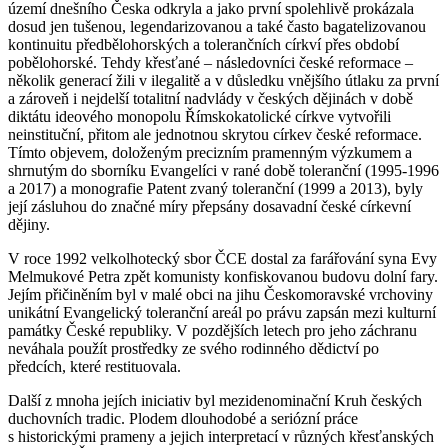
území dnešního Česka odkryla a jako první spolehlivě prokázala
dosud jen tušenou, legendarizovanou a také často bagatelizovanou
kontinuitu předbělohorských a tolerančních církví přes období
pobělohorské. Tehdy křesťané – následovníci české reformace –
několik generací žili v ilegalitě a v důsledku vnějšího útlaku za první
a zároveň i nejdelší totalitní nadvlády v českých dějinách v době
diktátu ideového monopolu Římskokatolické církve vytvořili
neinstituční, přitom ale jednotnou skrytou církev české reformace.
Tímto objevem, doloženým precizním pramenným výzkumem a
shrnutým do sborníku Evangelíci v rané době toleranční (1995-1996
a 2017) a monografie Patent zvaný toleranční (1999 a 2013), byly
její zásluhou do značné míry přepsány dosavadní české církevní
dějiny.
V roce 1992 velkolhotecký sbor ČCE dostal za farářování syna Evy
Melmukové Petra zpět komunisty konfiskovanou budovu dolní fary.
Jejím přičiněním byl v malé obci na jihu Českomoravské vrchoviny
unikátní Evangelický toleranční areál po právu zapsán mezi kulturní
památky České republiky. V pozdějších letech pro jeho záchranu
neváhala použít prostředky ze svého rodinného dědictví po
předcích, které restituovala.
Další z mnoha jejích iniciativ byl mezidenominační Kruh českých
duchovních tradic. Plodem dlouhodobé a seriózní práce
s historickými prameny a jejich interpretací v různých křesťanských