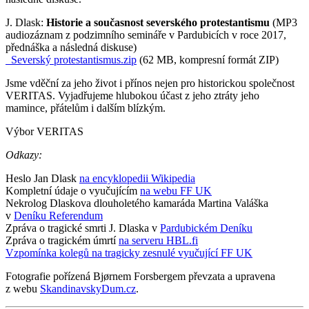
J. Dlask:
Historie a současnost severského protestantismu
(MP3
audiozáznam z podzimního semináře v Pardubicích v roce 2017,
přednáška a následná diskuse)
Severský protestantismus.zip
(62 MB, kompresní formát ZIP)
Jsme vděční za jeho život i přínos nejen pro historickou společnost
VERITAS. Vyjadřujeme hlubokou účast z jeho ztráty jeho
mamince, přátelům i dalším blízkým.
Výbor VERITAS
Odkazy:
Heslo Jan Dlask
na encyklopedii Wikipedia
Kompletní údaje o vyučujícím
na webu FF UK
Nekrolog Dlaskova dlouholetého kamaráda Martina Valáška
v
Deníku Referendum
Zpráva o tragické smrti J. Dlaska v
Pardubickém Deníku
Zpráva o tragickém úmrtí
na serveru HBL.fi
Vzpomínka kolegů na tragicky zesnulé vyučující FF UK
Fotografie pořízená Bjørnem Forsbergem převzata a upravena
z webu
SkandinavskyDum.cz
.