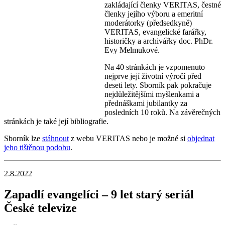
zakládající členky VERITAS, čestné
členky jejího výboru a emeritní
moderátorky (předsedkyně)
VERITAS, evangelické farářky,
historičky a archivářky doc. PhDr.
Evy Melmukové.
Na 40 stránkách je vzpomenuto
nejprve její životní výročí před
deseti lety. Sborník pak pokračuje
nejdůležitějšími myšlenkami a
přednáškami jubilantky za
posledních 10 roků. Na závěrečných
stránkách je také její bibliografie.
Sborník lze
stáhnout
z webu VERITAS nebo je možné si
objednat
jeho tištěnou podobu
.
2.8.2022
Zapadlí evangelíci – 9 let starý seriál
České televize