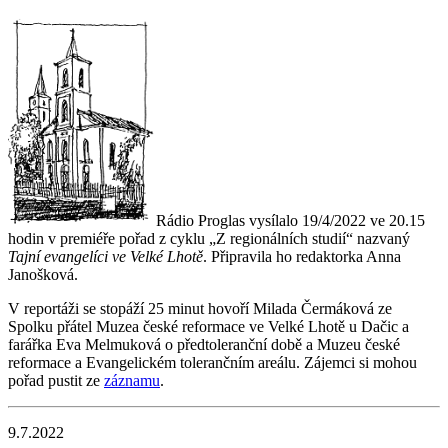
Rádio Proglas vysílalo 19/4/2022 ve 20.15
hodin v premiéře pořad z cyklu „Z regionálních studií“ nazvaný
Tajní evangelíci ve Velké Lhotě
. Připravila ho redaktorka Anna
Janošková.
V reportáži se stopáží 25 minut hovoří Milada Čermáková ze
Spolku přátel Muzea české reformace ve Velké Lhotě u Dačic a
farářka Eva Melmuková o předtoleranční době a Muzeu české
reformace a Evangelickém tolerančním areálu. Zájemci si mohou
pořad pustit ze
záznamu
.
9.7.2022