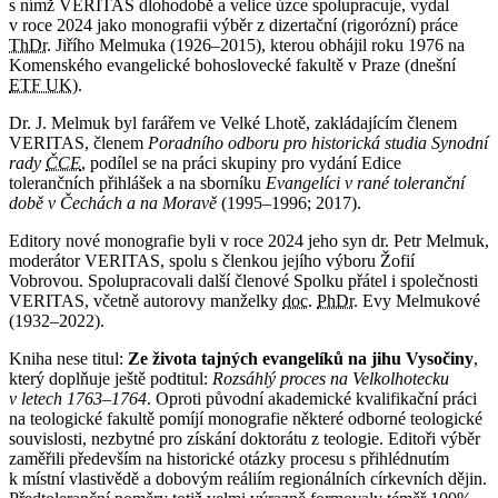
s nímž VERITAS dlohodobě a velice úzce spolupracuje, vydal
v roce 2024 jako monografii výběr z dizertační (rigorózní) práce
ThDr.
Jiřího Melmuka (1926–2015), kterou obhájil roku 1976 na
Komenského evangelické bohoslovecké fakultě v Praze (dnešní
ETF UK
).
Dr. J. Melmuk byl farářem ve Velké Lhotě, zakládajícím členem
VERITAS, členem
Poradního odboru pro historická studia Synodní
rady
ČCE
, podílel se na práci skupiny pro vydání Edice
tolerančních přihlášek a na sborníku
Evangelíci v rané toleranční
době v Čechách a na Moravě
(1995–1996; 2017).
Editory nové monografie byli v roce 2024 jeho syn dr. Petr Melmuk,
moderátor VERITAS, spolu s členkou jejího výboru Žofií
Vobrovou. Spolupracovali další členové Spolku přátel i společnosti
VERITAS, včetně autorovy manželky
doc.
PhDr.
Evy Melmukové
(1932–2022).
Kniha nese titul:
Ze života tajných evangelíků na jihu Vysočiny
,
který doplňuje ještě podtitul:
Rozsáhlý proces na Velkolhotecku
v letech 1763–1764
. Oproti původní akademické kvalifikační práci
na teologické fakultě pomíjí monografie některé odborné teologické
souvislosti, nezbytné pro získání doktorátu z teologie. Editoři výběr
zaměřili především na historické otázky procesu s přihlédnutím
k místní vlastivědě a dobovým reáliím regionálních církevních dějin.