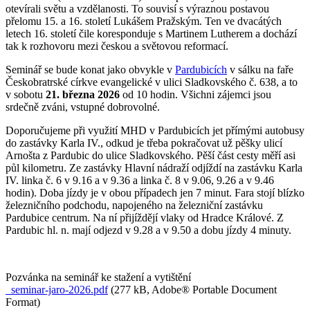
otevírali světu a vzdělanosti. To souvisí s výraznou postavou
přelomu 15. a 16. století Lukášem Pražským. Ten ve dvacátých
letech 16. století čile koresponduje s Martinem Lutherem a dochází
tak k rozhovoru mezi českou a světovou reformací.
Seminář se bude konat jako obvykle v
Pardubicích
v sálku na faře
Českobratrské církve evangelické v ulici Sladkovského č. 638, a to
v sobotu
21. března 2026
od 10 hodin. Všichni zájemci jsou
srdečně zváni, vstupné dobrovolné.
Doporučujeme při využití MHD v Pardubicích jet přímými autobusy
do zastávky Karla IV., odkud je třeba pokračovat už pěšky ulicí
Arnošta z Pardubic do ulice Sladkovského. Pěší část cesty měří asi
půl kilometru. Ze zastávky Hlavní nádraží odjíždí na zastávku Karla
IV. linka č. 6 v 9.16 a v 9.36 a linka č. 8 v 9.06, 9.26 a v 9.46
hodin). Doba jízdy je v obou případech jen 7 minut. Fara stojí blízko
železničního podchodu, napojeného na železniční zastávku
Pardubice centrum. Na ní přijíždějí vlaky od Hradce Králové. Z
Pardubic hl. n. mají odjezd v 9.28 a v 9.50 a dobu jízdy 4 minuty.
Pozvánka na seminář ke stažení a vytištění
seminar-jaro-2026.pdf
(277 kB, Adobe® Portable Document
Format)