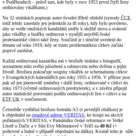
v Poděbradech – právě tam, kde byly v roce 1953 první čtyři ženy
ordinovány vikářkami.)
Na 32 stránkách popisuje autor úvodní tříleté období (synody
ČCE
totiž tehdy zasedaly jen jedenkrát za tři roky), kdy bylo povoleno,
aby se vedle mužských kandidátů směly k službě slova a svátostí
jako vikářky a farářky ordinovat v nynější největší české
protestantské církvi také ženy. Součástí je i stručné uvedení do
tématu od roku 1919, kdy se touto problematikou církev začala
poprvé zaobírat.
Každá ordinovaná kazatelka má v brožuře stránku s fotografií,
seznamem míst svého působení a odstavcem nebo dvěma o jejím
životě. Brožura pokračuje soupisy vikářek ze schematismu církve
v Evangelických kalendářích pro roky 1955 a 1956. V příloze jsou
pak už jen jmenovitě zmíněny i další ženy, ordinované v církvi do
roku 1973 (včetně ordinovaných presbyterek), a v závěru připojil
autor statistické porovnání podílu ordinovaných žen v církvi a na
ETF UK
v současnosti.
Černobíle vytištěná brožura formátu A5 (s pevnější obálkou) je
k objednání na
emailové adrese VERITAS
, ke koupi na akcích
pořádaných VERITAS, v Památníku české reformace ve Velké
Lhotě u Dačic a v Síni Evy Melmukové v Telči za
40 Kč
(+
poštovné a balné v případě objednání na dálku). Kromě toho je níže