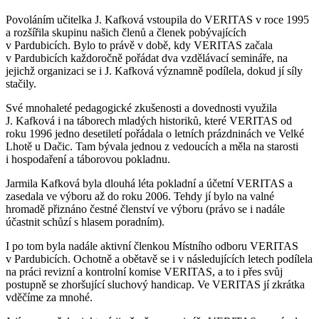
Povoláním učitelka J. Kafková vstoupila do VERITAS v roce 1995
a rozšířila skupinu našich členů a členek pobývajících
v Pardubicích. Bylo to právě v době, kdy VERITAS začala
v Pardubicích každoročně pořádat dva vzdělávací semináře, na
jejichž organizaci se i J. Kafková významně podílela, dokud jí síly
stačily.
Své mnohaleté pedagogické zkušenosti a dovednosti využila
J. Kafková i na táborech mladých historiků, které VERITAS od
roku 1996 jedno desetiletí pořádala o letních prázdninách ve Velké
Lhotě u Dačic. Tam bývala jednou z vedoucích a měla na starosti
i hospodaření a táborovou pokladnu.
Jarmila Kafková byla dlouhá léta pokladní a účetní VERITAS a
zasedala ve výboru až do roku 2006. Tehdy jí bylo na valné
hromadě přiznáno čestné členství ve výboru (právo se i nadále
účastnit schůzí s hlasem poradním).
I po tom byla nadále aktivní členkou Místního odboru VERITAS
v Pardubicích. Ochotně a obětavě se i v následujících letech podílela
na práci revizní a kontrolní komise VERITAS, a to i přes svůj
postupně se zhoršující sluchový handicap. Ve VERITAS jí zkrátka
vděčíme za mnohé.