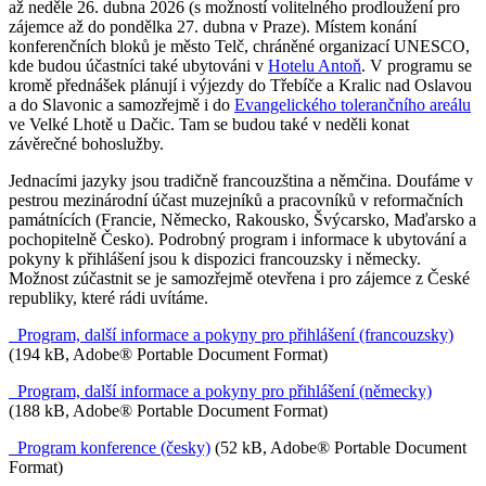
až neděle 26. dubna 2026 (s možností volitelného prodloužení pro
zájemce až do pondělka 27. dubna v Praze). Místem konání
konferenčních bloků je město Telč, chráněné organizací UNESCO,
kde budou účastníci také ubytováni v
Hotelu Antoň
. V programu se
kromě přednášek plánují i výjezdy do Třebíče a Kralic nad Oslavou
a do Slavonic a samozřejmě i do
Evangelického tolerančního areálu
ve Velké Lhotě u Dačic. Tam se budou také v neděli konat
závěrečné bohoslužby.
Jednacími jazyky jsou tradičně francouzština a němčina. Doufáme v
pestrou mezinárodní účast muzejníků a pracovníků v reformačních
památnících (Francie, Německo, Rakousko, Švýcarsko, Maďarsko a
pochopitelně Česko). Podrobný program i informace k ubytování a
pokyny k přihlášení jsou k dispozici francouzsky i německy.
Možnost zúčastnit se je samozřejmě otevřena i pro zájemce z České
republiky, které rádi uvítáme.
Program, další informace a pokyny pro přihlášení (francouzsky)
(194 kB, Adobe® Portable Document Format)
Program, další informace a pokyny pro přihlášení (německy)
(188 kB, Adobe® Portable Document Format)
Program konference (česky)
(52 kB, Adobe® Portable Document
Format)