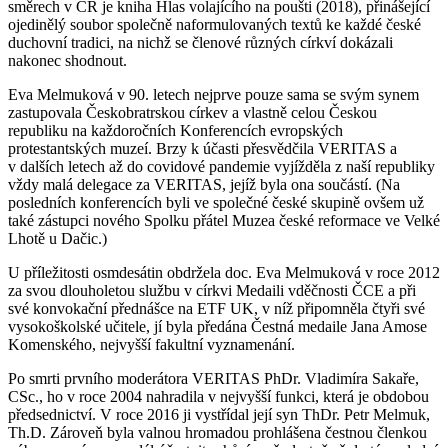
směrech v ČR je kniha Hlas volajícího na poušti (2018), přinášející
ojedinělý soubor společně naformulovaných textů ke každé české
duchovní tradici, na nichž se členové různých církví dokázali
nakonec shodnout.
Eva Melmuková v 90. letech nejprve pouze sama se svým synem
zastupovala Českobratrskou církev a vlastně celou Českou
republiku na každoročních Konferencích evropských
protestantských muzeí. Brzy k účasti přesvědčila VERITAS a
v dalších letech až do covidové pandemie vyjížděla z naší republiky
vždy malá delegace za VERITAS, jejíž byla ona součástí. (Na
posledních konferencích byli ve společné české skupině ovšem už
také zástupci nového Spolku přátel Muzea české reformace ve Velké
Lhotě u Dačic.)
U příležitosti osmdesátin obdržela doc. Eva Melmuková v roce 2012
za svou dlouholetou službu v církvi Medaili vděčnosti ČCE a při
své konvokační přednášce na ETF UK, v níž připomněla čtyři své
vysokoškolské učitele, jí byla předána Čestná medaile Jana Amose
Komenského, nejvyšší fakultní vyznamenání.
Po smrti prvního moderátora VERITAS PhDr. Vladimíra Sakaře,
CSc., ho v roce 2004 nahradila v nejvyšší funkci, která je obdobou
předsednictví. V roce 2016 ji vystřídal její syn ThDr. Petr Melmuk,
Th.D. Zároveň byla valnou hromadou prohlášena čestnou členkou