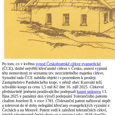
Po tom, co v květnu
synod Českobratrské církve evangelické
(ČCE), druhé největší křesťanské církve v Česku, usnesl vyjmutí
této nemovitosti ze seznamu tzv. nezcizitelného majetku církve,
Synodní rada ČCE nabídla objekt i s pozemkem k prodeji.
Zastupitelstvo Pardubického kraje, v němž obec Kunvald leží,
schválilo koupi za cenu 1,5 mil Kč dne 16. září 2025. Církevní
představitelé jménem prodávajícího podepsali
kupní smlouvu
13.
října 2025 v památný den výročí podepsání Tolerančního patentu
císařem Josefem II. v roce 1781. (Toleranční patent nařizoval strpět
a tolerovat do té doby nelegální křesťany evangelických vyznání v
Čechách a na Moravě. Patent vedl k založení tolerančních církví,
jejichž národnostně české sbory se v prosinci roku 1918 sloučily