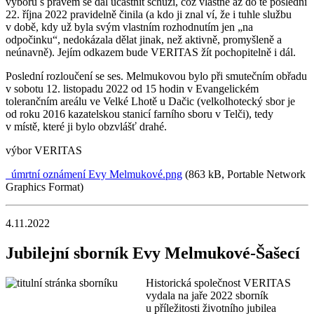
výboru s právem se dál účastnit schůzí, což vlastně až do té poslední
22. října 2022 pravidelně činila (a kdo ji znal ví, že i tuhle službu
v době, kdy už byla svým vlastním rozhodnutím jen „na
odpočinku“, nedokázala dělat jinak, než aktivně, promyšleně a
neúnavně). Jejím odkazem bude VERITAS žít pochopitelně i dál.
Poslední rozloučení se ses. Melmukovou bylo při smutečním obřadu
v sobotu 12. listopadu 2022 od 15 hodin v Evangelickém
tolerančním areálu ve Velké Lhotě u Dačic (velkolhotecký sbor je
od roku 2016 kazatelskou stanicí farního sboru v Telči), tedy
v místě, které ji bylo obzvlášť drahé.
výbor VERITAS
úmrtní oznámení Evy Melmukové.png
(863 kB, Portable Network
Graphics Format)
4.11.2022
Jubilejní sborník Evy Melmukové-Šašecí
Historická společnost VERITAS
vydala na jaře 2022 sborník
u příležitosti životního jubilea