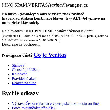
!!!NO.SPAM.
VERI
TAS
[zavináč]
eva
ngnet.cz
Na místo „
[zavináč]
“ v adrese vložte znak zavináč
(například stiskem kombinace kláves: levý ALT+64 vpravo na
numerické klávesnici).
Na tuto adresu si
NEPŘEJEME
dostávat žádnou reklamu.
(v souladu s § 7, odst. 2 a 3 zákona č. 480/2004 Sb., § 2, odst. 1, písm. e) zákona
č. 138/2002 Sb. a zákonem č. 101/2000 Sb.)
Děkujeme za pochopení.
Co je Veritas
Navigace části
Stanovy
Členská přihláška
Knihovna
Pravidelné akce
Reakce na akce
Rychlé odkazy
Výstava Česká reformace v evropském kontextu on-line
Edice tolerančních přihlášek