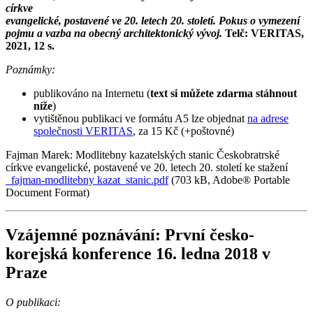
církve
evangelické, postavené ve 20. letech 20. století. Pokus o vymezení
pojmu a vazba na obecný architektonický vývoj.
Telč: VERITAS,
2021, 12 s.
Poznámky:
publikováno na Internetu (
text si můžete zdarma stáhnout
níže
)
vytištěnou publikaci ve formátu A5 lze objednat
na adrese
společnosti VERITAS
, za 15 Kč (+poštovné)
Fajman Marek: Modlitebny kazatelských stanic Českobratrské
církve evangelické, postavené ve 20. letech 20. století ke stažení
fajman-modlitebny kazat_stanic.pdf
(703 kB, Adobe® Portable
Document Format)
Vzájemné poznávání: První česko-
korejská konference 16. ledna 2018 v
Praze
O publikaci: