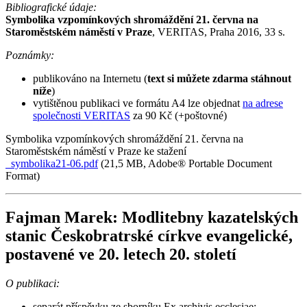
Bibliografické údaje:
Symbolika vzpomínkových shromáždění 21. června na
Staroměstském náměstí v Praze
, VERITAS, Praha 2016, 33 s.
Poznámky:
publikováno na Internetu (
text si můžete zdarma stáhnout
níže
)
vytištěnou publikaci ve formátu A4 lze objednat
na adrese
společnosti VERITAS
za 90 Kč (+poštovné)
Symbolika vzpomínkových shromáždění 21. června na
Staroměstském náměstí v Praze ke stažení
symbolika21-06.pdf
(21,5 MB, Adobe® Portable Document
Format)
Fajman Marek: Modlitebny kazatelských
stanic Českobratrské církve evangelické,
postavené ve 20. letech 20. století
O publikaci:
separát příspěvku ze sborníku Ex archivis ecclesiae: