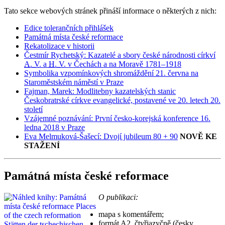
Tato sekce webových stránek přináší informace o některých z nich:
Edice tolerančních přihlášek
Památná místa české reformace
Rekatolizace v historii
Čestmír Rychetský: Kazatelé a sbory české národnosti církví
A. V.
a
H. V.
v Čechách a na Moravě 1781–1918
Symbolika vzpomínkových shromáždění 21. června na
Staroměstském náměstí v Praze
Fajman, Marek: Modlitebny kazatelských stanic
Českobratrské církve evangelické, postavené ve 20. letech 20.
století
Vzájemné poznávání: První česko-korejská konference 16.
ledna 2018 v Praze
Eva Melmuková-Šašecí: Dvojí jubileum 80 + 90
NOVĚ KE
STAŽENÍ
Památná místa české reformace
O publikaci:
mapa s komentářem;
formát
A2
, čtyřjazyčně (česky,