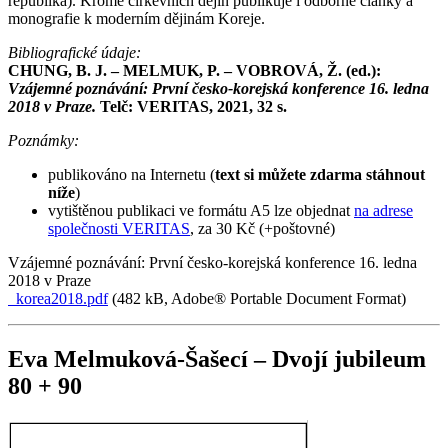
republika). Kromě církevních dějin publikuje i odborné články a
monografie k moderním dějinám Koreje.
Bibliografické údaje:
CHUNG, B. J. – MELMUK, P. – VOBROVÁ, Ž. (ed.):
Vzájemné poznávání: První česko-korejská konference 16. ledna
2018 v Praze.
Telč: VERITAS, 2021, 32 s.
Poznámky:
publikováno na Internetu (
text si můžete zdarma stáhnout
níže
)
vytištěnou publikaci ve formátu A5 lze objednat
na adrese
společnosti VERITAS
, za 30 Kč (+poštovné)
Vzájemné poznávání: První česko-korejská konference 16. ledna
2018 v Praze
korea2018.pdf
(482 kB, Adobe® Portable Document Format)
Eva Melmuková-Šašecí – Dvojí jubileum
80 + 90