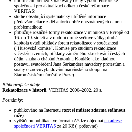
informační přehled zpracovaný členy výboru Historické
společnosti pro aktualizaci odkazu české reformace
VERITAS;
studie obsahující systematicky utříděné informace —
především citace z děl autorů dobře obeznámených danou
problematikou;
přibližuje rozličné formy rekatolizace v minulosti v Evropě od
16. do 19. století a v období druhé světové války; druhá
kapitola uvádí příklady forem rekatolizace v současnosti
("Husovská komise", Komise pro studium rekatolizace
v českých zemích, příklady záměrného zkreslování českých
dějin, snaha o chápání Antonína Koniáše jako kladnou
postavu, svatořečení Jana Sarkandera navzdory protestům a
snahy o znovuvybudování mariánského sloupu na
Staroměstském náměstí v Praze)
Bibliografické údaje:
Rekatolizace v historii
, VERITAS 2000–2002, 20 s.
Poznámky:
publikováno na Internetu (
text si můžete zdarma stáhnout
níže
)
vytištěnou publikaci ve formátu A5 lze objednat
na adrese
společnosti VERITAS
za 20 Kč (+poštovné)