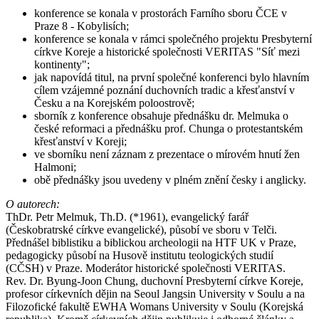
konference se konala v prostorách Farního sboru ČCE v
Praze 8 - Kobylisích;
konference se konala v rámci společného projektu Presbyterní
církve Koreje a historické společnosti VERITAS "Síť mezi
kontinenty";
jak napovídá titul, na první společné konferenci bylo hlavním
cílem vzájemné poznání duchovních tradic a křesťanství v
Česku a na Korejském poloostrově;
sborník z konference obsahuje přednášku dr. Melmuka o
české reformaci a přednášku prof. Chunga o protestantském
křesťanství v Koreji;
ve sborníku není záznam z prezentace o mírovém hnutí žen
Halmoni;
obě přednášky jsou uvedeny v plném znění česky i anglicky.
O autorech:
ThDr. Petr Melmuk, Th.D. (*1961), evangelický farář
(Českobratrské církve evangelické), působí ve sboru v Telči.
Přednášel biblistiku a biblickou archeologii na HTF UK v Praze,
pedagogicky působí na Husově institutu teologických studií
(CČSH) v Praze. Moderátor historické společnosti VERITAS.
Rev. Dr. Byung-Joon Chung, duchovní Presbyterní církve Koreje,
profesor církevních dějin na Seoul Jangsin University v Soulu a na
Filozofické fakultě EWHA Womans University v Soulu (Korejská