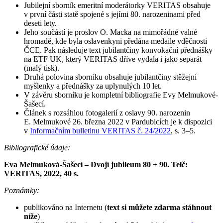
Jubilejní sborník emeritní moderátorky VERITAS obsahuje
v první části statě spojené s jejími 80. narozeninami před
deseti lety.
Jeho součástí je proslov O. Macka na mimořádné valné
hromadě, kde byla oslavenkyni předána medaile vděčnosti
ČCE. Pak následuje text jubilantčiny konvokační přednášky
na ETF UK, který VERITAS dříve vydala i jako separát
(malý tisk).
Druhá polovina sborníku obsahuje jubilantčiny stěžejní
myšlenky a přednášky za uplynulých 10 let.
V závěru sborníku je kompletní bibliografie Evy Melmukové-
Šašecí.
Článek s rozsáhlou fotogalerií z oslavy 90. narozenin
E. Melmukové 26. března 2022 v Pardubicích je k dispozici
v
Informačním bulletinu VERITAS č. 24/2022
, s. 3–5.
Bibliografické údaje:
Eva Melmuková-Šašecí – Dvojí jubileum 80 + 90. Telč:
VERITAS, 2022, 40 s.
Poznámky:
publikováno na Internetu (
text si můžete zdarma stáhnout
níže
)