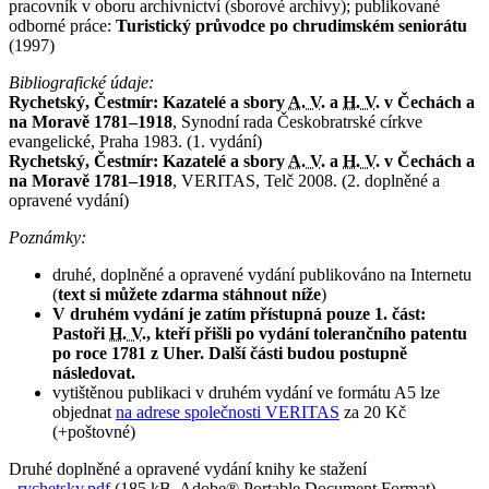
pracovník v oboru archivnictví (sborové archivy); publikované
odborné práce:
Turistický průvodce po chrudimském seniorátu
(1997)
Bibliografické údaje:
Rychetský, Čestmír: Kazatelé a sbory
A. V.
a
H. V.
v Čechách a
na Moravě 1781–1918
, Synodní rada Českobratrské církve
evangelické, Praha 1983. (1. vydání)
Rychetský, Čestmír: Kazatelé a sbory
A. V.
a
H. V.
v Čechách a
na Moravě 1781–1918
, VERITAS, Telč 2008. (2. doplněné a
opravené vydání)
Poznámky:
druhé, doplněné a opravené vydání publikováno na Internetu
(
text si můžete zdarma stáhnout níže
)
V druhém vydání je zatím přístupná pouze 1. část:
Pastoři
H. V.
, kteří přišli po vydání tolerančního patentu
po roce 1781 z Uher. Další části budou postupně
následovat.
vytištěnou publikaci v druhém vydání ve formátu A5 lze
objednat
na adrese společnosti VERITAS
za 20 Kč
(+poštovné)
Druhé doplněné a opravené vydání knihy ke stažení
rychetsky.pdf
(185 kB, Adobe® Portable Document Format)