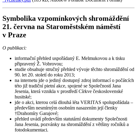
Symbolika vzpomínkových shromáždění
21. června na Staroměstském náměstí
v Praze
O publikaci:
informační přehled uspořádaný E. Melmukovou a k tisku
připravený Ž. Vobrovou;
studie obsahuje stručný přehled vývoje těchto shromáždění od
90. let 20. století do roku 2013;
na internetu jde o jediný dostupný zdroj informací o počátcích
této již tradiční pietní akce, spojené se Společností Jana
Jesenia, která vznikla v prostředí Církve československé
husitské;
jde o akci, kterou celá dlouhá léta VERITAS spolupořádala –
především nesmírným osobním nasazením její členky
†Drahomíry Garajové;
přehled uvádí především statutární dokumenty Společnosti
Jana Jesenia, pozvánky na shromáždění z většiny ročníků a
fotodokumentaci.