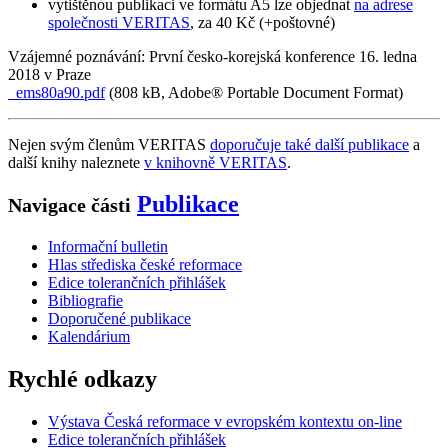
vytištěnou publikaci ve formátu A5 lze objednat
na adrese
společnosti VERITAS
, za 40 Kč (+poštovné)
Vzájemné poznávání: První česko-korejská konference 16. ledna
2018 v Praze
ems80a90.pdf
(808 kB, Adobe® Portable Document Format)
Nejen svým členům VERITAS
doporučuje také další publikace
a
další knihy naleznete
v knihovně VERITAS
.
Publikace
Navigace části
Informační bulletin
Hlas střediska české reformace
Edice tolerančních přihlášek
Bibliografie
Doporučené publikace
Kalendárium
Rychlé odkazy
Výstava Česká reformace v evropském kontextu on-line
Edice tolerančních přihlášek