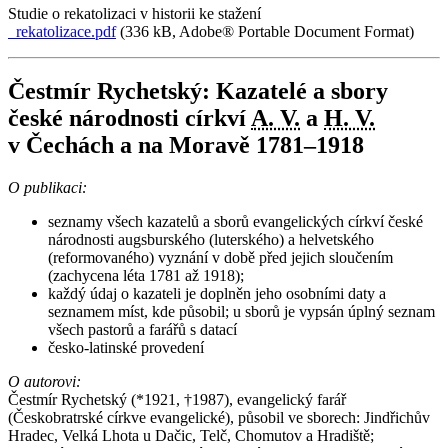
Studie o rekatolizaci v historii ke stažení
rekatolizace.pdf
(336 kB, Adobe® Portable Document Format)
Čestmír Rychetský: Kazatelé a sbory
české národnosti církví
A. V.
a
H. V.
v Čechách a na Moravě 1781–1918
O publikaci:
seznamy všech kazatelů a sborů evangelických církví české
národnosti augsburského (luterského) a helvetského
(reformovaného) vyznání v době před jejich sloučením
(zachycena léta 1781 až 1918);
každý údaj o kazateli je doplněn jeho osobními daty a
seznamem míst, kde působil; u sborů je vypsán úplný seznam
všech pastorů a farářů s datací
česko-latinské provedení
O autorovi:
Čestmír Rychetský (*1921, †1987), evangelický farář
(Českobratrské církve evangelické), působil ve sborech: Jindřichův
Hradec, Velká Lhota u Dačic, Telč, Chomutov a Hradiště;