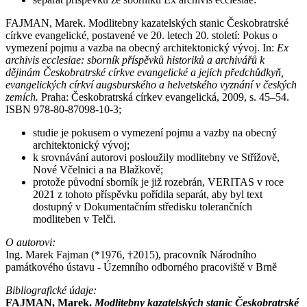
FAJMAN, Marek. Modlitebny kazatelských stanic Českobratrské
církve evangelické, postavené ve 20. letech 20. století: Pokus o
vymezení pojmu a vazba na obecný architektonický vývoj. In:
Ex
archivis ecclesiae: sborník příspěvků historiků a archivářů k
dějinám Českobratrské církve evangelické a jejích předchůdkyň,
evangelických církví augsburského a helvetského vyznání v českých
zemích.
Praha: Českobratrská církev evangelická, 2009, s. 45–54.
ISBN 978-80-87098-10-3;
studie je pokusem o vymezení pojmu a vazby na obecný
architektonický vývoj;
k srovnávání autorovi posloužily modlitebny ve Střížově,
Nové Včelnici a na Blažkově;
protože původní sborník je již rozebrán, VERITAS v roce
2021 z tohoto příspěvku pořídila separát, aby byl text
dostupný v Dokumentačním středisku tolerančních
modliteben v Telči.
O autorovi:
Ing. Marek Fajman (*1976, †2015), pracovník Národního
památkového ústavu - Územního odborného pracoviště v Brně
Bibliografické údaje:
FAJMAN, Marek.
Modlitebny kazatelských stanic Českobratrské