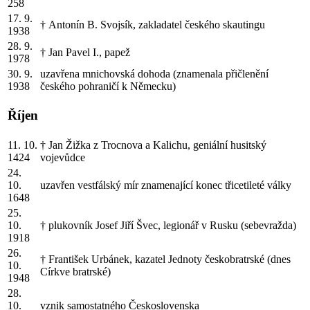
258
17. 9.
† Antonín B. Svojsík, zakladatel českého skautingu
1938
28. 9.
† Jan Pavel I., papež
1978
30. 9.
uzavřena mnichovská dohoda (znamenala přičlenění
1938
českého pohraničí k Německu)
Říjen
11. 10.
† Jan Žižka z Trocnova a Kalichu, geniální husitský
1424
vojevůdce
24.
10.
uzavřen vestfálský mír znamenající konec třicetileté války
1648
25.
10.
† plukovník Josef Jiří Švec, legionář v Rusku (sebevražda)
1918
26.
† František Urbánek, kazatel Jednoty českobratrské (dnes
10.
Církve bratrské)
1948
28.
10.
vznik samostatného Československa