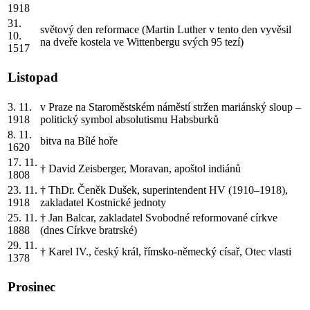
1918
31.
světový den reformace (Martin Luther v tento den vyvěsil
10.
na dveře kostela ve Wittenbergu svých 95 tezí)
1517
Listopad
3. 11.
v Praze na Staroměstském náměstí stržen mariánský sloup –
1918
politický symbol absolutismu Habsburků
8. 11.
bitva na Bílé hoře
1620
17. 11.
† David Zeisberger, Moravan, apoštol indiánů
1808
23. 11.
† ThDr. Čeněk Dušek, superintendent HV (1910–1918),
1918
zakladatel Kostnické jednoty
25. 11.
† Jan Balcar, zakladatel Svobodné reformované církve
1888
(dnes Církve bratrské)
29. 11.
† Karel IV., český král, římsko-německý císař, Otec vlasti
1378
Prosinec