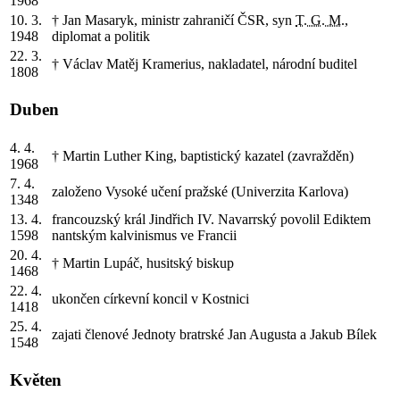
1968
10. 3.
† Jan Masaryk, ministr zahraničí ČSR, syn
T. G. M.
,
1948
diplomat a politik
22. 3.
† Václav Matěj Kramerius, nakladatel, národní buditel
1808
Duben
4. 4.
† Martin Luther King, baptistický kazatel (zavražděn)
1968
7. 4.
založeno Vysoké učení pražské (Univerzita Karlova)
1348
13. 4.
francouzský král Jindřich IV. Navarrský povolil Ediktem
1598
nantským kalvinismus ve Francii
20. 4.
† Martin Lupáč, husitský biskup
1468
22. 4.
ukončen církevní koncil v Kostnici
1418
25. 4.
zajati členové Jednoty bratrské Jan Augusta a Jakub Bílek
1548
Květen