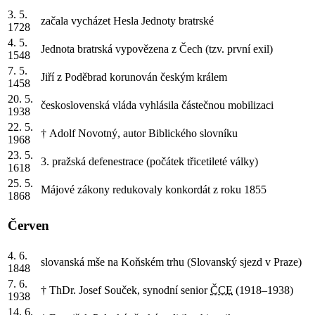
3. 5.
začala vycházet Hesla Jednoty bratrské
1728
4. 5.
Jednota bratrská vypovězena z Čech (tzv. první exil)
1548
7. 5.
Jiří z Poděbrad korunován českým králem
1458
20. 5.
československá vláda vyhlásila částečnou mobilizaci
1938
22. 5.
† Adolf Novotný, autor Biblického slovníku
1968
23. 5.
3. pražská defenestrace (počátek třicetileté války)
1618
25. 5.
Májové zákony redukovaly konkordát z roku 1855
1868
Červen
4. 6.
slovanská mše na Koňském trhu (Slovanský sjezd v Praze)
1848
7. 6.
† ThDr. Josef Souček, synodní senior
ČCE
(1918–1938)
1938
14. 6.