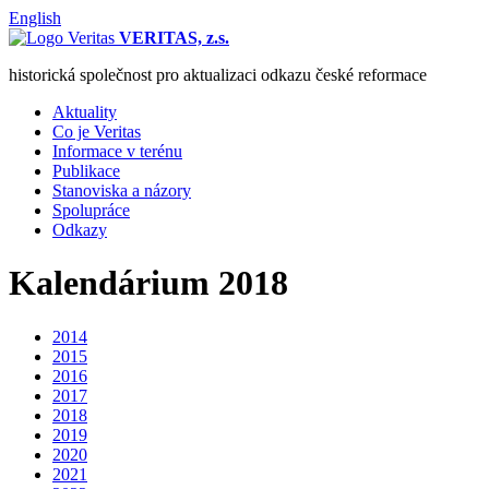
English
VERITAS, z.s.
historická společnost pro aktualizaci odkazu české reformace
Aktuality
Co je Veritas
Informace v terénu
Publikace
Stanoviska a názory
Spolupráce
Odkazy
Kalendárium 2018
2014
2015
2016
2017
2018
2019
2020
2021