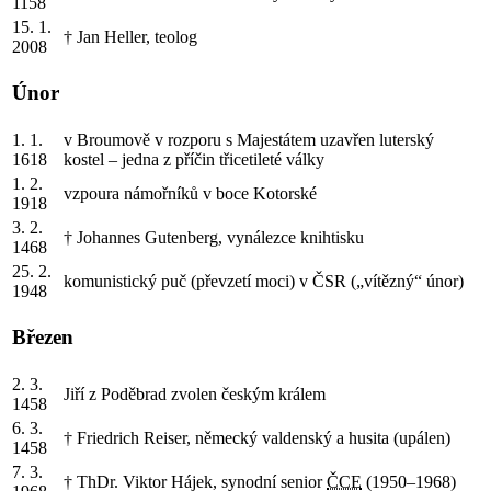
1158
15. 1.
† Jan Heller, teolog
2008
Únor
1. 1.
v Broumově v rozporu s Majestátem uzavřen luterský
1618
kostel – jedna z příčin třicetileté války
1. 2.
vzpoura námořníků v boce Kotorské
1918
3. 2.
† Johannes Gutenberg, vynálezce knihtisku
1468
25. 2.
komunistický puč (převzetí moci) v ČSR („vítězný“ únor)
1948
Březen
2. 3.
Jiří z Poděbrad zvolen českým králem
1458
6. 3.
† Friedrich Reiser, německý valdenský a husita (upálen)
1458
7. 3.
† ThDr. Viktor Hájek, synodní senior
ČCE
(1950–1968)