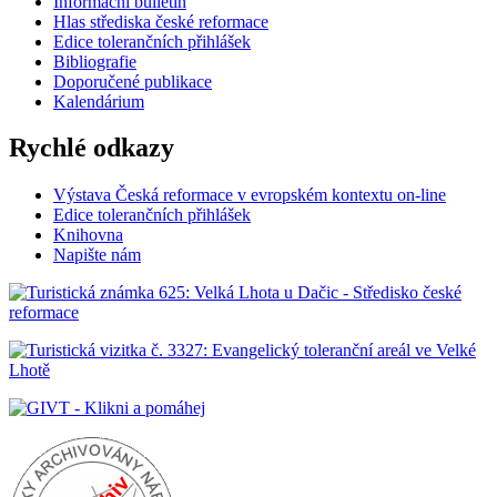
Informační bulletin
Hlas střediska české reformace
Edice tolerančních přihlášek
Bibliografie
Doporučené publikace
Kalendárium
Rychlé odkazy
Výstava Česká reformace v evropském kontextu on-line
Edice tolerančních přihlášek
Knihovna
Napište nám