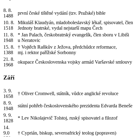
8. 8.
první české tištěné vydání (tzv. Pražské) bible
1488
10. 8.
Mikuláš Klaudyán, mladoboleslavský lékař, spisovatel, člen
1518
Jednoty bratrské, vydal nejstarší mapu Čech
11. 8.
* Jan Palach, českobratrský evangelík, člen sboru v Libiši
1948
u Neratovic
15. 8.
† Vojtěch Raňkův z Ježova, předchůdce reformace,
1388
mj. i rektor pařížské Sorbonny
21. 8.
okupace Československa vojsky armád Varšavské smlouvy
1968
Září
3. 9.
† Oliver Cromwell, státník, vůdce anglické revoluce
1658
8. 9.
státní pohřeb československého prezidenta Edvarda Beneše
1948
9. 9.
* Lev Nikolajevič Tolstoj, ruský spisovatel a filozof
1828
14.
9.0
† Cyprián, biskup, severoafrický teolog (popraven)