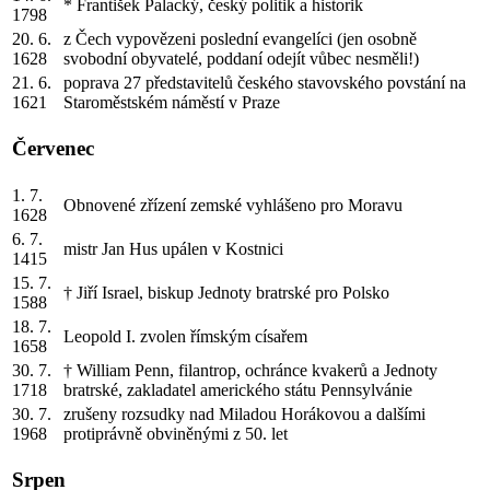
* František Palacký, český politik a historik
1798
20. 6.
z Čech vypovězeni poslední evangelíci (jen osobně
1628
svobodní obyvatelé, poddaní odejít vůbec nesměli!)
21. 6.
poprava 27 představitelů českého stavovského povstání na
1621
Staroměstském náměstí v Praze
Červenec
1. 7.
Obnovené zřízení zemské vyhlášeno pro Moravu
1628
6. 7.
mistr Jan Hus upálen v Kostnici
1415
15. 7.
† Jiří Israel, biskup Jednoty bratrské pro Polsko
1588
18. 7.
Leopold I. zvolen římským císařem
1658
30. 7.
† William Penn, filantrop, ochránce kvakerů a Jednoty
1718
bratrské, zakladatel amerického státu Pennsylvánie
30. 7.
zrušeny rozsudky nad Miladou Horákovou a dalšími
1968
protiprávně obviněnými z 50. let
Srpen