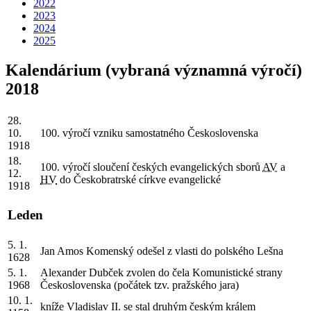
2022
2023
2024
2025
Kalendárium (vybraná významná výročí)
2018
28.
10.
100. výročí vzniku samostatného Československa
1918
18.
100. výročí sloučení českých evangelických sborů
AV
a
12.
HV
do Českobratrské církve evangelické
1918
Leden
5. 1.
Jan Amos Komenský odešel z vlasti do polského Lešna
1628
5. 1.
Alexander Dubček zvolen do čela Komunistické strany
1968
Československa (počátek tzv. pražského jara)
10. 1.
kníže Vladislav II. se stal druhým českým králem