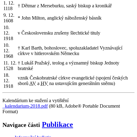
1. 12.
† Dětmar z Merseburku, saský biskup a kronikář
1118
9. 12.
* John Milton, anglický náboženský básník
1608
10.
12.
v Československu zrušeny šlechtické tituly
1918
10.
† Karl Barth, bohoslovec, spoluzakladatel Vyznávající
12.
církve v hitlerovském Německu
1968
11. 12.
† Lukáš Pražský, teolog a významný biskup Jednoty
1528
bratrské
18.
vznik Českobratrské církve evangelické (spojení českých
12.
sborů
AV
a
HV
na ustavujícím generálním sněmu)
1918
Kalendárium ke stažení a vytištění
kalendarium-2018.pdf
(80 kB, Adobe® Portable Document
Format)
Publikace
Navigace části