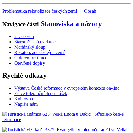
Problematika rekatolizace českých zemí — Obsah
Stanoviska a názory
Navigace části
21. červen
Staroměstská exekuce
Mariánský sloup
Rekatolizace českých zemí
Církevní restituce
Otevřené dopisy
Rychlé odkazy
Výstava Česká reformace v evropském kontextu on-line
Edice tolerančních přihlášek
Knihovna
Napište nám