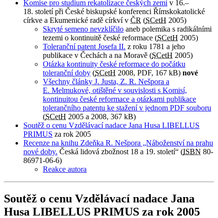
Komise pro studium rekatolizace českých zemí
v 16.–
18. století při České biskupské konferenci Římskokatolické
církve a Ekumenické radě církví v
ČR
(
SCetH
2005)
Skryté semeno nevzklíčilo
aneb polemika s radikálními
tezemi o kontinuitě české reformace (
SCetH
2005)
Toleranční patent Josefa II.
z roku 1781 a jeho
publikace v Čechách a na Moravě (
SCetH
2005)
Otázka kontinuity české reformace do počátku
toleranční doby
(
SCetH
2008, PDF, 167 kB)
nové
Všechny články J. Justa, Z. R. Nešpora a
E. Melmukové, otištěné v souvislosti s Komisí,
kontinuitou české reformace a otázkami publikace
tolerančního patentu ke stažení v jednom PDF souboru
(
SCetH
2005 a 2008, 367 kB)
Soutěž o cenu Vzdělávací nadace Jana Husa LIBELLUS
PRIMUS
za rok 2005
Recenze na knihu Zdeňka R. Nešpora „Náboženství na prahu
nové doby.
Česká lidová zbožnost 18 a 19. století“ (
ISBN
80-
86971-06-6)
Reakce autora
Soutěž o cenu Vzdělávací nadace Jana
Husa LIBELLUS PRIMUS za rok 2005