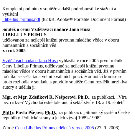
Kompletní podmínky soutěže a další podrobnosti ke stažení a
vytištění
libellus_primus.pdf
(82 kB, Adobe® Portable Document Format)
Soutěž o cenu Vzdělávací nadace Jana Husa
LIBELLUS PRIMUS
udělovanou za nejlepší knižní prvotinu mladého vědce v oboru
humanitních a sociálních věd
za rok 2005
Vzdělávací nadace Jana Husa
vyhlásila v roce 2005 první ročník
Ceny Libellus Primus, udělované za nejlepší knižní prvotinu
mladého vědce v oboru humanitních a sociálních věd. Již v prvním
ročníku se sešla řada velmi kvalitních prací. Hodnotící komise se
proto rozhodla v souladu s pravidly soutěže Cenu rozdělit mezi dva
autory a udělila ji:
Mgr.
et
Mgr.
Zdeňkovi R. Nešporovi,
Ph.D.
, za publikaci. „Víra
bez církve? Východočeské toleranční sektářství v 18. a 19. století“
PhDr.
Pavlu Pšejovi,
Ph.D.
, za publikaci: „Stranický systém České
republiky. Politické strany a jejich vývoj 1989–1998“
Zdroj:
Cena Libellus Primus udělená v roce 2005
(27. 9. 2006)