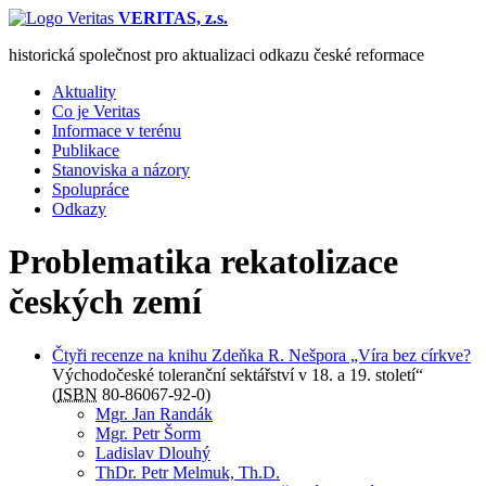
VERITAS, z.s.
historická společnost pro aktualizaci odkazu české reformace
Aktuality
Co je Veritas
Informace v terénu
Publikace
Stanoviska a názory
Spolupráce
Odkazy
Problematika rekatolizace
českých zemí
Čtyři recenze na knihu Zdeňka R. Nešpora „Víra bez církve?
Východočeské toleranční sektářství v 18. a 19. století“
(
ISBN
80-86067-92-0)
Mgr. Jan Randák
Mgr. Petr Šorm
Ladislav Dlouhý
ThDr. Petr Melmuk, Th.D.