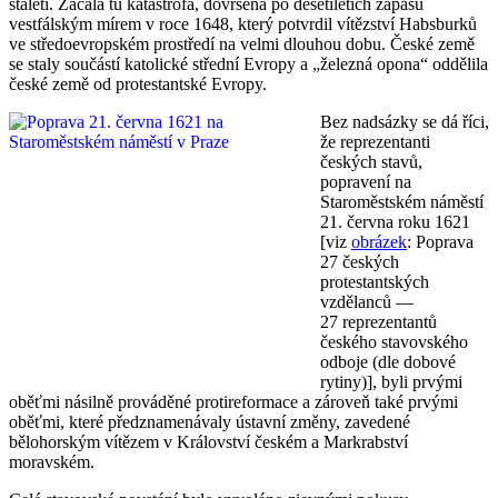
staletí. Začala tu katastrofa, dovršená po desetiletích zápasů
vestfálským mírem v roce 1648, který potvrdil vítězství Habsburků
ve středoevropském prostředí na velmi dlouhou dobu. České země
se staly součástí katolické střední Evropy a „železná opona“ oddělila
české země od protestantské Evropy.
Bez nadsázky se dá říci,
že reprezentanti
českých stavů,
popravení na
Staroměstském náměstí
21. června roku 1621
[viz
obrázek
: Poprava
27 českých
protestantských
vzdělanců —
27 reprezentantů
českého stavovského
odboje (dle dobové
rytiny)], byli prvými
oběťmi násilně prováděné protireformace a zároveň také prvými
oběťmi, které předznamenávaly ústavní změny, zavedené
bělohorským vítězem v Království českém a Markrabství
moravském.