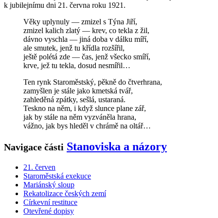
k jubilejnímu dni 21. června roku 1921.
Věky uplynuly — zmizel s Týna Jiří,
zmizel kalich zlatý — krev, co tekla z žil,
dávno vyschla — jiná doba v dálku míří,
ale smutek, jenž tu křídla rozšířil,
ještě polétá zde — čas, jenž všecko smíří,
krve, jež tu tekla, dosud nesmířil…
Ten rynk Staroměstský, pěkně do čtverhrana,
zamyšlen je stále jako kmetská tvář,
zahleděná zpátky, sešlá, ustaraná.
Teskno na něm, i když slunce plane zář,
jak by stále na něm vyzváněla hrana,
vážno, jak bys hleděl v chrámě na oltář…
Stanoviska a názory
Navigace části
21. červen
Staroměstská exekuce
Mariánský sloup
Rekatolizace českých zemí
Církevní restituce
Otevřené dopisy