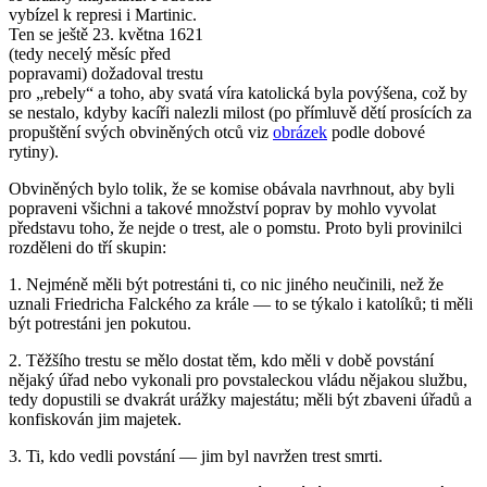
vybízel k represi i Martinic.
Ten se ještě 23. května 1621
(tedy necelý měsíc před
popravami) dožadoval trestu
pro „rebely“ a toho, aby svatá víra katolická byla povýšena, což by
se nestalo, kdyby kacíři nalezli milost (po přímluvě dětí prosících za
propuštění svých obviněných otců viz
obrázek
podle dobové
rytiny).
Obviněných bylo tolik, že se komise obávala navrhnout, aby byli
popraveni všichni a takové množství poprav by mohlo vyvolat
představu toho, že nejde o trest, ale o pomstu. Proto byli provinilci
rozděleni do tří skupin:
1. Nejméně měli být potrestáni ti, co nic jiného neučinili, než že
uznali Friedricha Falckého za krále — to se týkalo i katolíků; ti měli
být potrestáni jen pokutou.
2. Těžšího trestu se mělo dostat těm, kdo měli v době povstání
nějaký úřad nebo vykonali pro povstaleckou vládu nějakou službu,
tedy dopustili se dvakrát urážky majestátu; měli být zbaveni úřadů a
konfiskován jim majetek.
3. Ti, kdo vedli povstání — jim byl navržen trest smrti.