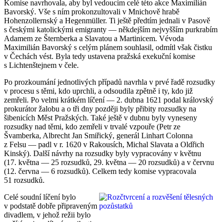
Komise navrhovala, aby byl vedoucím celé této akce Maximilián
Bavorský. Vše s ním prokonzultovali v Mnichově hrabě
Hohenzollernský a Hegenmüller. Ti ještě předtím jednali v Pasově
s českými katolickými emigranty — někdejším nejvyšším purkrabím
Adamem ze Šternberka a Slavatou a Martinicem. Vévoda
Maximilián Bavorský s celým plánem souhlasil, odmítl však čistku
v Čechách vést. Byla tedy ustavena pražská exekuční komise
s Lichtenštejnem v čele.
Po prozkoumání jednotlivých případů navrhla v prvé řadě rozsudky
v procesu s těmi, kdo uprchli, a odsoudila zpětně i ty, kdo již
zemřeli. Po velmi krátkém líčení — 2. dubna 1621 podal královský
prokurátor žalobu a o tři dny později byly přibity rozsudky na
šibenicích Měst Pražských. Také ještě v dubnu byly vyneseny
rozsudky nad těmi, kdo zemřeli v trvalé vzpouře (Petr ze
Švamberka, Albrecht Jan Smiřický, generál Linhart Colonna
z Felsu — padl v r. 1620 v Rakousích, Michal Slavata a Oldřich
Kinský). Další návrhy na rozsudky byly vypracovány v květnu
(17. května — 25 rozsudků, 29. května — 20 rozsudků) a v červnu
(12. června — 6 rozsudků). Celkem tedy komise vypracovala
51 rozsudků.
Celé soudní líčení bylo
v podstatě dobře připraveným
divadlem, v jehož režii bylo