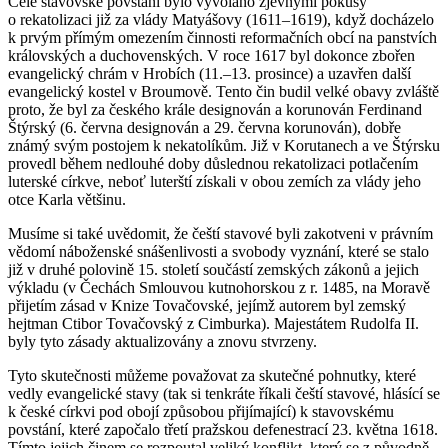
Celé stavovské povstání bylo vyvoláno zjevnými pokusy
o rekatolizaci již za vlády Matyášovy (1611–1619), když docházelo
k prvým přímým omezením činnosti reformačních obcí na panstvích
královských a duchovenských. V roce 1617 byl dokonce zbořen
evangelický chrám v Hrobích (11.–13. prosince) a uzavřen další
evangelický kostel v Broumově. Tento čin budil velké obavy zvláště
proto, že byl za českého krále designován a korunován Ferdinand
Štýrský (6. června designován a 29. června korunován), dobře
známý svým postojem k nekatolíkům. Již v Korutanech a ve Štýrsku
provedl během nedlouhé doby důslednou rekatolizaci potlačením
luterské církve, neboť luterští získali v obou zemích za vlády jeho
otce Karla většinu.
Musíme si také uvědomit, že čeští stavové byli zakotveni v právním
vědomí náboženské snášenlivosti a svobody vyznání, které se stalo
již v druhé polovině 15. století součástí zemských zákonů a jejich
výkladu (v Čechách Smlouvou kutnohorskou z r. 1485, na Moravě
přijetím zásad v Knize Tovačovské, jejímž autorem byl zemský
hejtman Ctibor Tovačovský z Cimburka). Majestátem Rudolfa II.
byly tyto zásady aktualizovány a znovu stvrzeny.
Tyto skutečnosti můžeme považovat za skutečné pohnutky, které
vedly evangelické stavy (tak si tenkráte říkali čeští stavové, hlásící se
k české církvi pod obojí způsobou přijímající) k stavovskému
povstání, které započalo třetí pražskou defenestrací 23. května 1618.
Tímto jejich činem se rozpoutal veliký konflikt, který se z původně