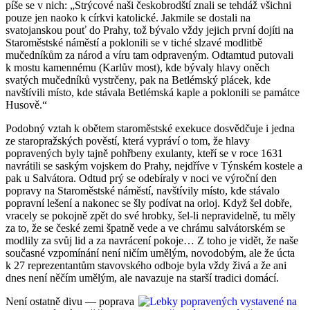
píše se v nich: „Strýcové naši českobrodští znali se tehdáž všichni
pouze jen naoko k církvi katolické. Jakmile se dostali na
svatojanskou pouť do Prahy, tož bývalo vždy jejich první dojíti na
Staroměstské náměstí a poklonili se v tiché slzavé modlitbě
mučedníkům za národ a víru tam odpraveným. Odtamtud putovali
k mostu kamennému (Karlův most), kde bývaly hlavy oněch
svatých mučedníků vystrčeny, pak na Betlémský plácek, kde
navštívili místo, kde stávala Betlémská kaple a poklonili se památce
Husově.“
Podobný vztah k obětem staroměstské exekuce dosvědčuje i jedna
ze staropražských pověstí, která vypráví o tom, že hlavy
popravených byly tajně pohřbeny exulanty, kteří se v roce 1631
navrátili se saským vojskem do Prahy, nejdříve v Týnském kostele a
pak u Salvátora. Odtud prý se odebíraly v noci ve výroční den
popravy na Staroměstské náměstí, navštívily místo, kde stávalo
popravní lešení a nakonec se šly podívat na orloj. Když šel dobře,
vracely se pokojně zpět do své hrobky, šel-li nepravidelně, tu měly
za to, že se české zemi špatně vede a ve chrámu salvátorském se
modlily za svůj lid a za navrácení pokoje… Z toho je vidět, že naše
současné vzpomínání není ničím umělým, novodobým, ale že úcta
k 27 reprezentantům stavovského odboje byla vždy živá a že ani
dnes není něčím umělým, ale navazuje na starší tradici domácí.
Není ostatně divu — poprava