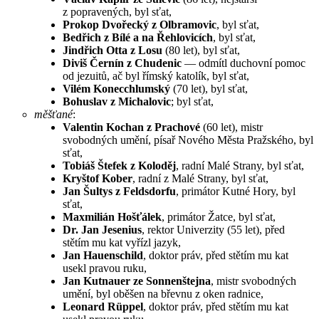
z popravených, byl sťat,
Prokop Dvořecký z Olbramovic
, byl sťat,
Bedřich z Bílé a na Řehlovicích
, byl sťat,
Jindřich Otta z Losu
(80 let), byl sťat,
Diviš Černín z Chudenic
— odmítl duchovní pomoc
od jezuitů, ač byl římský katolík, byl sťat,
Vilém Konecchlumský
(70 let), byl sťat,
Bohuslav z Michalovic
; byl sťat,
měšťané
:
Valentin Kochan z Prachové
(60 let), mistr
svobodných umění, písař Nového Města Pražského, byl
sťat,
Tobiáš Štefek z Koloděj
, radní Malé Strany, byl sťat,
Kryštof Kober
, radní z Malé Strany, byl sťat,
Jan Šultys z Feldsdorfu
, primátor Kutné Hory, byl
sťat,
Maxmilián Hošťálek
, primátor Žatce, byl sťat,
Dr. Jan Jesenius
, rektor Univerzity (55 let), před
stětím mu kat vyřízl jazyk,
Jan Hauenschild
, doktor práv, před stětím mu kat
usekl pravou ruku,
Jan Kutnauer ze Sonnenštejna
, mistr svobodných
umění, byl oběšen na břevnu z oken radnice,
Leonard Rüppel
, doktor práv, před stětím mu kat