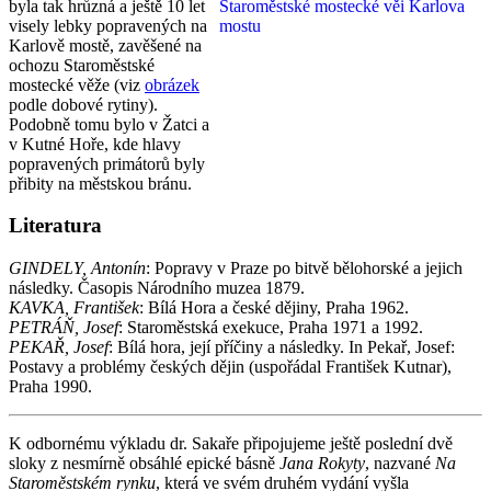
byla tak hrůzná a ještě 10 let
visely lebky popravených na
Karlově mostě, zavěšené na
ochozu Staroměstské
mostecké věže (viz
obrázek
podle dobové rytiny).
Podobně tomu bylo v Žatci a
v Kutné Hoře, kde hlavy
popravených primátorů byly
přibity na městskou bránu.
Literatura
GINDELY, Antonín
: Popravy v Praze po bitvě bělohorské a jejich
následky. Časopis Národního muzea 1879.
KAVKA, František
: Bílá Hora a české dějiny, Praha 1962.
PETRÁŇ, Josef
: Staroměstská exekuce, Praha 1971 a 1992.
PEKAŘ, Josef
: Bílá hora, její příčiny a následky. In Pekař, Josef:
Postavy a problémy českých dějin (uspořádal František Kutnar),
Praha 1990.
K odbornému výkladu dr. Sakaře připojujeme ještě poslední dvě
sloky z nesmírně obsáhlé epické básně
Jana Rokyty
, nazvané
Na
Staroměstském rynku
, která ve svém druhém vydání vyšla