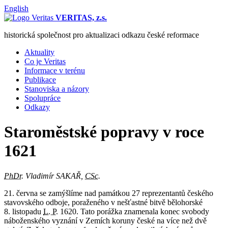
English
VERITAS, z.s.
historická společnost pro aktualizaci odkazu české reformace
Aktuality
Co je Veritas
Informace v terénu
Publikace
Stanoviska a názory
Spolupráce
Odkazy
Staroměstské popravy v roce
1621
PhDr.
Vladimír SAKAŘ,
CSc.
21. června se zamýšlíme nad památkou 27 reprezentantů českého
stavovského odboje, poraženého v nešťastné bitvě bělohorské
8. listopadu
L. P.
1620. Tato porážka znamenala konec svobody
náboženského vyznání v Zemích koruny české na více než dvě