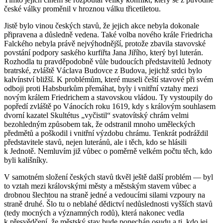
české války proměnil v hroznou válku třicetiletou.
Jistě bylo vinou českých stavů, že jejich akce nebyla dokonale
připravena a důsledně vedena. Také volba nového krále Friedricha
Falckého nebyla právě nejvýhodnější, protože zbavila stavovské
povstání podpory saského kurfiřta Jana Jiřího, který byl luterán.
Rozhodla tu pravděpodobně vůle budoucích představitelů Jednoty
bratrské, zvláště Václava Budovce z Budova, jejichž srdci bylo
kalvínství bližší. K problémům, které museli čeští stavové při svém
odboji proti Habsburkům přemáhat, byly i vnitřní vztahy mezi
novým králem Friedrichem a stavovskou vládou. Ty vystoupily do
popředí zvláště po Vánocích roku 1619, kdy s královým souhlasem
dvorní kazatel Skultétus „vyčistil“ svatovítský chrám velmi
bezohledným způsobem tak, že odstranil mnoho uměleckých
předmětů a poškodil i vnitřní výzdobu chrámu. Tenkrát podráždil
představitele stavů, nejen luteránů, ale i těch, kdo se hlásili
k Jednotě. Nemluvím již vůbec o poměrně velkém počtu těch, kdo
byli kališníky.
V samotném složení českých stavů tkvěl ještě další problém — byl
to vztah mezi královskými městy a městským stavem vůbec a
drobnou šlechtou na straně jedné a vedoucími silami vzpoury na
straně druhé. Šlo tu o neblahé dědictví nedůslednosti vyšších stavů
(tedy mocných a významných rodů), která nakonec vedla
k přesvědčení, že městský stav bude ponechán osudu a ti, kdo jej