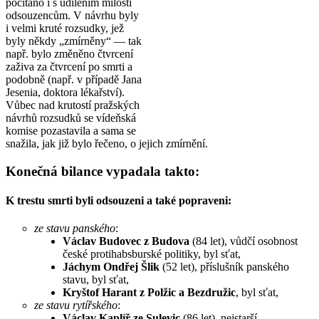
počítáno i s udílením milosti
odsouzencům. V návrhu byly
i velmi kruté rozsudky, jež
byly někdy „zmírněny“ — tak
např. bylo změněno čtvrcení
zaživa za čtvrcení po smrti a
podobně (např. v případě Jana
Jesenia, doktora lékařství).
Vůbec nad krutostí pražských
návrhů rozsudků se vídeňská
komise pozastavila a sama se
snažila, jak již bylo řečeno, o jejich zmírnění.
Konečná bilance vypadala takto:
K trestu smrti byli odsouzeni a také popraveni:
ze stavu panského
:
Václav Budovec z Budova
(84 let), vůdčí osobnost
české protihabsburské politiky, byl sťat,
Jáchym Ondřej Šlik
(52 let), příslušník panského
stavu, byl sťat,
Kryštof Harant z Polžic a Bezdružic
, byl sťat,
ze stavu rytířského
:
Václav Kaplíř ze Sulevic
(86 let), nejstarší