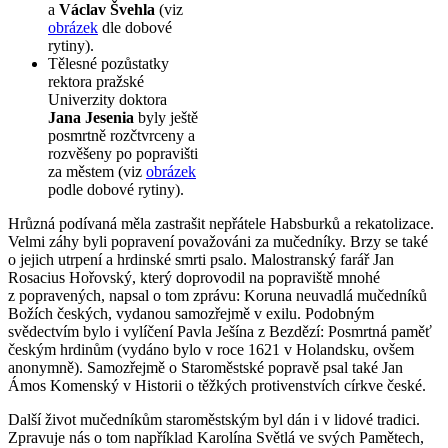
a
Václav Švehla
(viz
obrázek
dle dobové
rytiny).
Tělesné pozůstatky
rektora pražské
Univerzity doktora
Jana Jesenia
byly ještě
posmrtně rozčtvrceny a
rozvěšeny po popravišti
za městem (viz
obrázek
podle dobové rytiny).
Hrůzná podívaná měla zastrašit nepřátele Habsburků a rekatolizace.
Velmi záhy byli popravení považováni za mučedníky. Brzy se také
o jejich utrpení a hrdinské smrti psalo. Malostranský farář Jan
Rosacius Hořovský, který doprovodil na popraviště mnohé
z popravených, napsal o tom zprávu: Koruna neuvadlá mučedníků
Božích českých, vydanou samozřejmě v exilu. Podobným
svědectvím bylo i vylíčení Pavla Ješína z Bezdězí: Posmrtná paměť
českým hrdinům (vydáno bylo v roce 1621 v Holandsku, ovšem
anonymně). Samozřejmě o Staroměstské popravě psal také Jan
Ámos Komenský v Historii o těžkých protivenstvích církve české.
Další život mučedníkům staroměstským byl dán i v lidové tradici.
Zpravuje nás o tom například Karolína Světlá ve svých Pamětech,