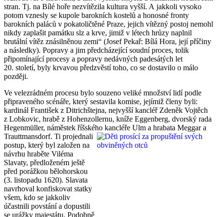
stran. Tj. na Bílé hoře nezvítězila kultura vyšší. A jakkoli vysoko
potom vznesly se kupole barokních kostelů a honosné fronty
barokních paláců v pokatoličtěné Praze, jejich vítězný postoj nemohl
nikdy zaplašit památku slz a krve, jimiž v létech hrůzy naplnil
brutální vítěz znásilněnou zemi“ (Josef Pekař: Bílá Hora, její příčiny
a následky). Popravy a jim předcházející soudní proces, tolik
připomínající procesy a popravy nedávných padesátých let
20. století, byly krvavou předzvěstí toho, co se dostavilo o málo
později.
Ve velezrádném procesu bylo souzeno veliké množství lidí podle
připraveného scénáře, který sestavila komise, jejímiž členy byli:
kardinál František z Ditrichštejna, nejvyšší kancléř Zdeněk Vojtěch
z Lobkovic, hrabě z Hohenzollernu, kníže Eggenberg, dvorský rada
Hegenmüller, náměstek říšského kancléře Ulm a hrabata Meggar a
Trauttmansdorf.
Ti projednali
postup, který byl založen na
návrhu hraběte Viléma
Slavaty, předloženém ještě
před porážkou bělohorskou
(3. listopadu 1620). Slavata
navrhoval konfiskovat statky
všem, kdo se jakkoliv
účastnili povstání a dopustili
se urážky majestátu. Podobně