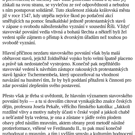
získali na svou stranu, se vyvlečou ze své odpovědnosti a nebudou
s ním postupovat solidárně. Tuto zkušenost získala královská města
již v roce 1547, kdy utrpěla nejvíce škod po potlačení akcí
směřujících na pomoc šmalkaldské jednotě protestantských stavů
v zápase o svobodu náboženského vyznání v sousední Říši. Vždyť
stavovské povstání vedla vlivná a bohatá šlechta a někteří byli žel
vedeni spíše zájmem o přístup k dvorským úřadům než touhou po
svobodě vyznání.
Hlavní příčinou nezdaru stavovského povstání však byla malá
obětavost stavů, jejichž žoldnéřské vojsko bylo velmi špatně placeno
a právě tak nedostatečně vystrojeno. Konečně pak nepřihlédlo
stavovské vedení k návrhům zástupce rakouských protestantských
stavů Ignáce Tschermembela, který upozorňoval na vhodnost
navázání na husitství tím, že by byli poddaní přitaženi k činnosti pro
zdar povstání zlepšením svého postavení.
Přesto však je třeba si uvědomit, že hlavním významem stavovského
povstání bylo — a tu si dovolím citovat vynikajícího znalce českých
dějin, profesora Josefa Pekaře, věřícího římského katolíka: „Jakkoli
rozdílné vlivy a motivy nabyly účasti v české vojně a jakkoli chabě
a nešťastně byla vedena, je ona a zůstane v jádře svém plodem
obavy před násilím mravním, aktem obrany proti metodě násilné
protireformace, vtělené ve Ferdinandu II., to pak musí konečně
rozhodovat o mravním, a tím i vyšším smyslu a kulturním hodnocení