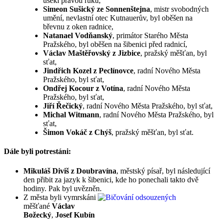
usekl pravou ruku,
Simeon Sušický ze Sonnenštejna
, mistr svobodných
umění, nevlastní otec Kutnauerův, byl oběšen na
břevnu z oken radnice,
Natanael Vodňanský
, primátor Starého Města
Pražského, byl oběšen na šibenici před radnicí,
Václav Maštěřovský z Jizbice
, pražský měšťan, byl
sťat,
Jindřich Kozel z Peclínovce
, radní Nového Města
Pražského, byl sťat,
Ondřej Kocour z Votína
, radní Nového Města
Pražského, byl sťat,
Jiří Řečický
, radní Nového Města Pražského, byl sťat,
Michal Witmann
, radní Nového Města Pražského, byl
sťat,
Šimon Vokáč z Chýš
, pražský měšťan, byl sťat.
Dále byli potrestáni:
Mikuláš Diviš z Doubravína
, městský písař, byl následující
den přibit za jazyk k šibenici, kde ho ponechali takto dvě
hodiny. Pak byl uvězněn.
Z města byli vymrskáni
měšťané
Václav
Božecký
,
Josef Kubín