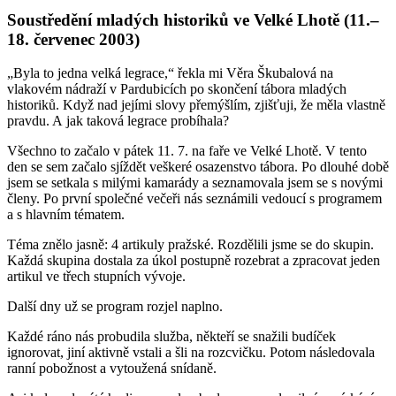
Soustředění mladých historiků ve Velké Lhotě (11.–
18. červenec 2003)
„Byla to jedna velká legrace,“ řekla mi Věra Škubalová na
vlakovém nádraží v Pardubicích po skončení tábora mladých
historiků. Když nad jejími slovy přemýšlím, zjišťuji, že měla vlastně
pravdu. A jak taková legrace probíhala?
Všechno to začalo v pátek 11. 7. na faře ve Velké Lhotě. V tento
den se sem začalo sjíždět veškeré osazenstvo tábora. Po dlouhé době
jsem se setkala s milými kamarády a seznamovala jsem se s novými
členy. Po první společné večeři nás seznámili vedoucí s programem
a s hlavním tématem.
Téma znělo jasně: 4 artikuly pražské. Rozdělili jsme se do skupin.
Každá skupina dostala za úkol postupně rozebrat a zpracovat jeden
artikul ve třech stupních vývoje.
Další dny už se program rozjel naplno.
Každé ráno nás probudila služba, někteří se snažili budíček
ignorovat, jiní aktivně vstali a šli na rozcvičku. Potom následovala
ranní pobožnost a vytoužená snídaně.