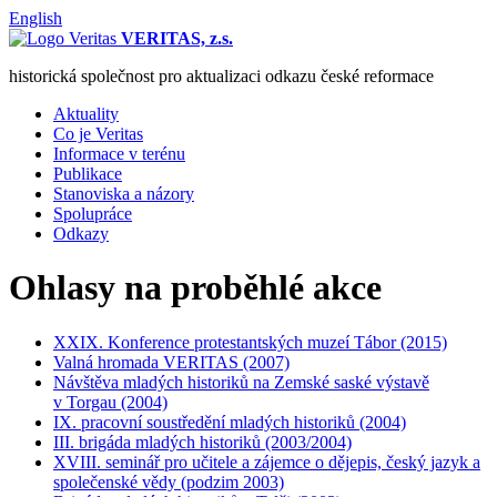
English
VERITAS, z.s.
historická společnost pro aktualizaci odkazu české reformace
Aktuality
Co je Veritas
Informace v terénu
Publikace
Stanoviska a názory
Spolupráce
Odkazy
Ohlasy na proběhlé akce
XXIX. Konference protestantských muzeí Tábor (2015)
Valná hromada VERITAS (2007)
Návštěva mladých historiků na Zemské saské výstavě
v Torgau (2004)
IX. pracovní soustředění mladých historiků (2004)
III. brigáda mladých historiků (2003/2004)
XVIII. seminář pro učitele a zájemce o dějepis, český jazyk a
společenské vědy (podzim 2003)