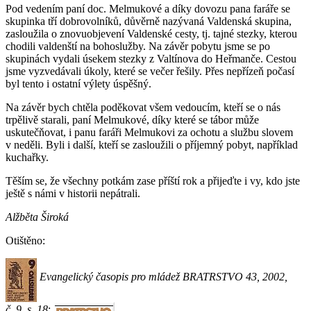
Pod vedením paní doc. Melmukové a díky dovozu pana faráře se
skupinka tří dobrovolníků, důvěrně nazývaná Valdenská skupina,
zasloužila o znovuobjevení Valdenské cesty, tj. tajné stezky, kterou
chodili valdenští na bohoslužby. Na závěr pobytu jsme se po
skupinách vydali úsekem stezky z Valtínova do Heřmanče. Cestou
jsme vyzvedávali úkoly, které se večer řešily. Přes nepřízeň počasí
byl tento i ostatní výlety úspěšný.
Na závěr bych chtěla poděkovat všem vedoucím, kteří se o nás
trpělivě starali, paní Melmukové, díky které se tábor může
uskutečňovat, i panu faráři Melmukovi za ochotu a službu slovem
v neděli. Byli i další, kteří se zasloužili o příjemný pobyt, například
kuchařky.
Těším se, že všechny potkám zase příští rok a přijeďte i vy, kdo jste
ještě s námi v historii nepátrali.
Alžběta Široká
Otištěno:
Evangelický časopis pro mládež BRATRSTVO 43, 2002,
č. 9, s. 18
;