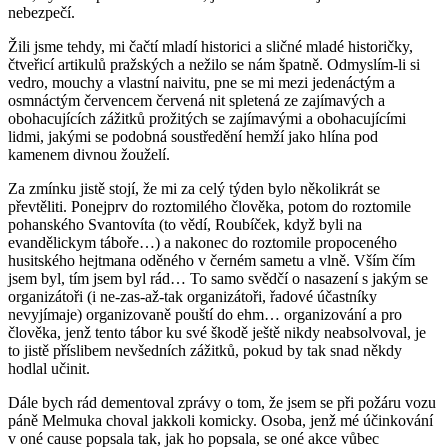
nebezpečí.
Žili jsme tehdy, mi čačtí mladí historici a sličné mladé historičky,
čtveřicí artikulů pražských a nežilo se nám špatně. Odmyslím-li si
vedro, mouchy a vlastní naivitu, pne se mi mezi jedenáctým a
osmnáctým červencem červená nit spletená ze zajímavých a
obohacujících zážitků prožitých se zajímavými a obohacujícími
lidmi, jakými se podobná soustředění hemží jako hlína pod
kamenem divnou žouželí.
Za zmínku jistě stojí, že mi za celý týden bylo několikrát se
převtěliti. Ponejprv do roztomilého člověka, potom do roztomile
pohanského Svantovíta (to vědí, Roubíček, když byli na
evandělickym táboře…) a nakonec do roztomile propoceného
husitského hejtmana oděného v černém sametu a vlně. Vším čím
jsem byl, tím jsem byl rád… To samo svědčí o nasazení s jakým se
organizátoři (i ne-zas-až-tak organizátoři, řadové účastníky
nevyjímaje) organizovaně pouští do ehm… organizování a pro
člověka, jenž tento tábor ku své škodě ještě nikdy neabsolvoval, je
to jistě příslibem nevšedních zážitků, pokud by tak snad někdy
hodlal učinit.
Dále bych rád dementoval zprávy o tom, že jsem se při požáru vozu
páně Melmuka choval jakkoli komicky. Osoba, jenž mé účinkování
v oné cause popsala tak, jak ho popsala, se oné akce vůbec