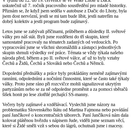
V týdnu od 12. do 19. července se ve Velké Lhotě u Dačic
uskutečnil už 7. ročník pracovního soustředění pro mladé historiky.
Přiznám se, že když jsem seděla v autobuse z Dačic do Lhoty, byla
jsem dost nervózní, jestli se mi tam bude líbit, jestli natrefím na
dobrý kolektiv a jestli program bude zajímavý.
Letos jsme se zabývali příčinami, průběhem a důsledky II. světové
války pro náš stát. Byli jsme rozděleni do tří skupin, které
samostatně pracovaly na tématech zadaných od vedoucích. Po
vypracování jsme se všichni shromáždili a zástupci jednotlivých
skupin shrnuli výsledky své práce. Témata se vždy týkala našeho
národa před, během a po II. světové válce, ať už to byly vztahy
Čechů a Židů, Čechů a Slováků nebo Čechů a Němců.
Dopolední přednášky a práce byly prokládány neméně zajímavými
ranními, odpoledními a nočními činnostmi, které se často také týkaly
války. Proto jsme ráno při rozcvičce mohli signalizovat ukrytým
partyzánům nebo se za ně odpoledne proměnit a za pomoci sběračů
šišek honit po lese zlotřilé prchající SS-manny.
Večery byly zajímavé a vzdělávací. Vyslechli jsme názory na
problematiku Slovenského štátu od Martina Fajmona nebo povídání
paní Jančíkové o koncentračních táborech. Paní Jančíková nám dala
kolovat plátěnou hvězdu s nápisem Jude, viděli jsme seznam věcí,
které si Židé směli vzít s sebou do lágrů, ochutnali jsme i macesy.