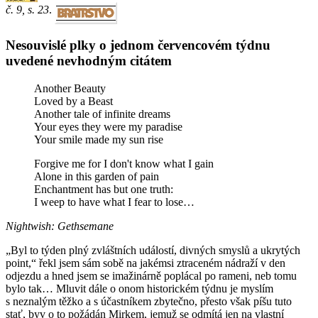
č. 9, s. 23
.
Nesouvislé plky o jednom červencovém týdnu
uvedené nevhodným citátem
Another Beauty
Loved by a Beast
Another tale of infinite dreams
Your eyes they were my paradise
Your smile made my sun rise
Forgive me for I don't know what I gain
Alone in this garden of pain
Enchantment has but one truth:
I weep to have what I fear to lose…
Nightwish: Gethsemane
„Byl to týden plný zvláštních událostí, divných smyslů a ukrytých
point,“ řekl jsem sám sobě na jakémsi ztraceném nádraží v den
odjezdu a hned jsem se imažinárně poplácal po rameni, neb tomu
bylo tak… Mluvit dále o onom historickém týdnu je myslím
s neznalým těžko a s účastníkem zbytečno, přesto však píšu tuto
stať, byv o to požádán Mirkem, jemuž se odmítá jen na vlastní