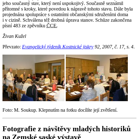
jeho současný stav, který není uspokojivý. Současně seznámil
přítomné s kroky, které povedou k nápravě tohoto stavu. Dále byla
projednána spolupráce s ostatními občanskými sdruženími doma
i v cizině. Schválena též drobná úprava stanov. Schůze zakončena
písní 483 ze zpěvníku
ČCE
.
Živan Kužel
Převzato:
Evangelický týdeník Kostnické jiskry
92, 2007, č. 17, s. 4
.
Foto: M. Soukup. Klepnutím na fotku docílíte její zvětšení.
Fotografie z návštěvy mladých historiků
na Zemské saské výstavě