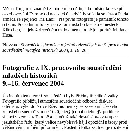
Město Torgau je známé i z moderních dějin, jako místo, kde se při
osvobozování Evropy od nacistické nadvlády setkala sovětská Rudá
armáda se spojenci „na Labi“. Na první fotografii je památník tohoto
setkání. Poslední tři fotky jsou z románského kostela v městečku
Klitschen, na jehož dřevěném malovaném stropě je i portrét M. Jana
Husa.
Převzato:
Sborníček vybraných referátů odeznělých na 9. pracovním
soustředění mladých historiků 2004, s. 18–20
.
Fotografie z IX. pracovního soustředění
mladých historiků
9.–16. červenec 2004
Ústředním tématem 9. soustředění byly Příčiny třicetileté války.
Fotografie přibližují atmosféru soustředění: odborné diskuse
o tématu, výlet do Nové Říše, momentky ze zasedání „českého
zemského sněmu“ v roce 1620, který jednal o tehdejší politické
situaci v zemi a v Evropě a na němž také dostal slovo zástupce
jezuitského řádu, který velice nevybíravě hájil opoziční názory proti
většinovému mínění přítomných. Poslední fotka zachycuje rozdělení