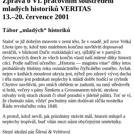
Zpráva o VI. pracovním soustředění
mladých historiků VERITAS
13.–20. července 2001
Tábor „mladých“ historiků
Staloť se již dobrým mravem v zemi této, že v osadě, jež zove Velká
Lhota (pro ty, kdož tuto malebnou končinu navštíviti doposavad
neráčili, v blízkosti Dačic rozkládající se), sjíždějí se v parných
červencových dnech ze všech končin vlasti naší milené dítky historii
ctící. Podle nařčení učeného: „Historia — magistra vitae“ dítky letos
probádávaly hlubiny roku osmnáctistého čtyřicátého osmého. Avšak
nejen v knihách moudrost ukryta jest, nýbrž pro zdravý vývoj ducha
i těla nutno jest podnikati neplechy k mládí dobře hodící se (rybník
Chytrov navštíviti, pro smích obědem se zadusiti, na raný středověk
si hráti, večery s pány Šimkem a Grossmanem tráviti, stezkou
odvahy svůj strach zkusiti či ohně poradní v jídelně páliti). Toť se ví,
že chutnalo nám, vždyť pochutiny nám dodávati ráčila nositelka
Řádu revolučního roku 1848.
A protož, kdož nevíš, jak prázdniny stráviti máš, historii miluješ a
neplechy tropíváš, buď vítán mezi námi obyčejnými smrtelníky.
Slepý ideální pár
Šílená & Vybíravá