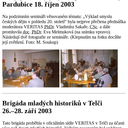
Pardubice 18. říjen 2003
Na podzimním semináři věnovaném tématu: „Výklad smyslu
českých dějin v pohledu 20. století“ byla nejprve přečtena přednáška
moderátora VERITAS
PhDr.
Vladimíra Sakaře,
CSc.
a dále
promluvila
doc.
PhDr.
Eva Melmuková (na snímku vpravo).
Následují dvě fotografie ze semináře. (Klepnutím na fotku docílíte
její zvětšení. Foto: M. Soukup)
Brigáda mladých historiků v Telči
26.–28. září 2003
Tato brigáda proběhla v oficiálním sídle VERITAS v Telči za účasti