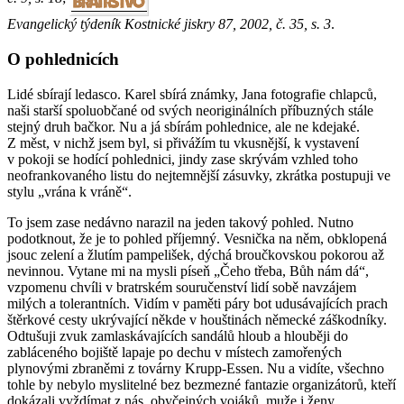
Evangelický týdeník Kostnické jiskry 87, 2002, č. 35, s. 3
.
O pohlednicích
Lidé sbírají ledasco. Karel sbírá známky, Jana fotografie chlapců,
naši starší spoluobčané od svých neoriginálních příbuzných stále
stejný druh bačkor. Nu a já sbírám pohlednice, ale ne kdejaké.
Z měst, v nichž jsem byl, si přivážím tu vkusnější, k vystavení
v pokoji se hodící pohlednici, jindy zase skrývám vzhled toho
neofrankovaného listu do nejtemnější zásuvky, zkrátka postupuji ve
stylu „vrána k vráně“.
To jsem zase nedávno narazil na jeden takový pohled. Nutno
podotknout, že je to pohled příjemný. Vesnička na něm, obklopená
jsouc zelení a žlutím pampelišek, dýchá broučkovskou pokorou až
nevinnou. Vytane mi na mysli píseň „Čeho třeba, Bůh nám dá“,
vzpomenu chvíli v bratrském souručenství lidí sobě navzájem
milých a tolerantních. Vidím v paměti páry bot udusávajících prach
štěrkové cesty ukrývající někde v houštinách německé záškodníky.
Odtušuji zvuk zamlaskávajících sandálů hloub a hlouběji do
zabláceného bojiště lapaje po dechu v místech zamořených
plynovými zbraněmi z továrny Krupp-Essen. Nu a vidíte, všechno
tohle by nebylo myslitelné bez bezmezné fantazie organizátorů, kteří
dokázali vyždímat z nás, obyčejných vojáků, muže i ženy