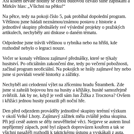
Asi kolem deváté hodiny se celou budovou ozvalo silné zapískání a
Mirkův hlas: „Všichni na pětku!“
Na pětce, tedy na pokoji číslo 5, pak probíhal dopolední program.
Většinou jsme hádali neznámou/známou postavu z historie a
jednotlivé skupiny přednášely své výsledné projekty o pražských
artikulech, nechyběly ani diskuse o daném tématu.
Odpoledne jsme trávili většinou u rybníka nebo na hřišti, kde
rozhodně nebylo o legraci nouze.
Večer se konaly většinou zajímavé přednášky, které se týkaly
husitství. Po oficiálním zakončení dne, tedy po večerní pobožnosti,
začínal program neoficiální. Na pokojích se hrály zajímavé hry nebo
jsme si povídali veselé historky a zážitky.
Nechyběl ani celodenní výlet na zříceninu hradu Štramberk. Zde
jsme si zahráli bojovou hru na husity a křižáky, husité samozřejmě
zvítězili. Jak by ne, když je vedl sám Jan Žižka z Trocnova? Ovšem
i křižáci jednou husity porazili při noční hře.
Den před odjezdem prováděly jednotlivé skupiny terénní výzkum
v okolí Velké Lhoty. Zajímavý zážitek měla zvláště jedna skupina.
Při její cestě autem se děly neuvěřitelné věci. Nejprve se autem linul
nepříjemný zápach, poté byl zápach doprovázen kouřem a tak se
všichni pasažéři rozhodli k taktickému ústupu a vyskákali z auta.