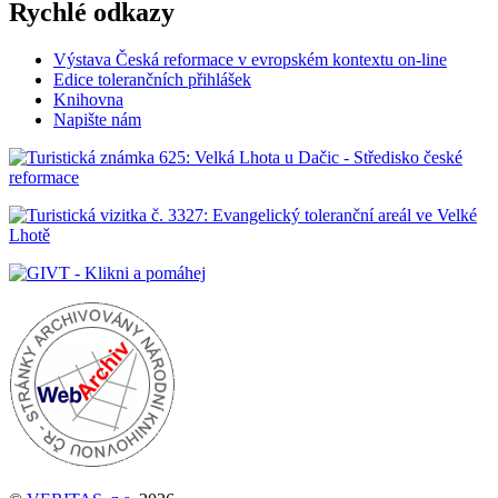
Rychlé odkazy
Výstava Česká reformace v evropském kontextu on-line
Edice tolerančních přihlášek
Knihovna
Napište nám