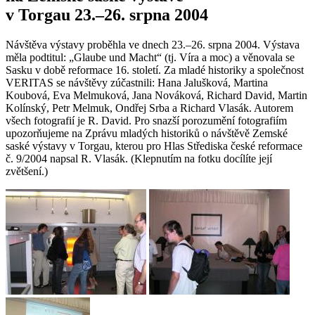
v Torgau 23.–26. srpna 2004
Návštěva výstavy proběhla ve dnech 23.–26. srpna 2004. Výstava
měla podtitul: „Glaube und Macht“ (tj. Víra a moc) a věnovala se
Sasku v době reformace 16. století. Za mladé historiky a společnost
VERITAS se návštěvy zúčastnili: Hana Jalušková, Martina
Koubová, Eva Melmuková, Jana Nováková, Richard David, Martin
Kolínský, Petr Melmuk, Ondřej Srba a Richard Vlasák. Autorem
všech fotografií je R. David. Pro snazší porozumění fotografiím
upozorňujeme na Zprávu mladých historiků o návštěvě Zemské
saské výstavy v Torgau, kterou pro Hlas Střediska české reformace
č. 9/2004 napsal R. Vlasák. (Klepnutím na fotku docílíte její
zvětšení.)