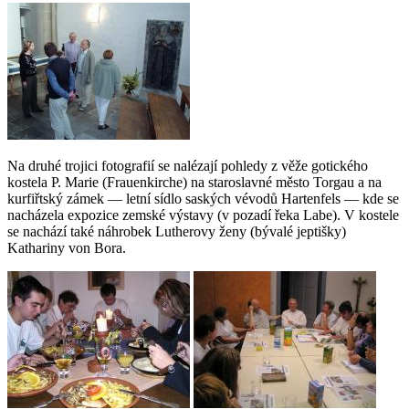
Na druhé trojici fotografií se nalézají pohledy z věže gotického
kostela P. Marie (Frauenkirche) na staroslavné město Torgau a na
kurfiřtský zámek — letní sídlo saských vévodů Hartenfels — kde se
nacházela expozice zemské výstavy (v pozadí řeka Labe). V kostele
se nachází také náhrobek Lutherovy ženy (bývalé jeptišky)
Kathariny von Bora.