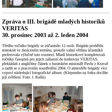
Zpráva o III. brigádě mladých historiků
VERITAS
30. prosinec 2003 až 2. leden 2004
Třetího ročníku brigády se zúčastnilo 12 osob. Brigáda proběhla
tentokrát ve zkráceném termínu, protože valná většina účastníků
preferovala výlučně toto rozmezí. Mladí historikové kompletovali
ročníky časopisů pro jejich zařazení do knihovny VERITAS,
překládali z angličtiny článek o husitském misionáři Pavlu z Kravař
a radili se o pracovním soustředění 2004. O atmosféře brigády více
vypoví následující fotografické album. (Klepnutím na fotku docílíte
její zvětšení. Foto: J. Rašín)