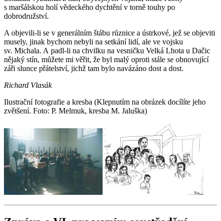
s maršálskou holí vědeckého dychtění v torně touhy po
dobrodružství.
A objevili-li se v generálním štábu různice a ústrkové, jež se objeviti
musely, jinak bychom nebyli na setkání lidí, ale ve vojsku
sv. Michala. A padl-li na chvilku na vesničku Velká Lhota u Dačic
nějaký stín, můžete mi věřit, že byl malý oproti stále se obnovující
záři slunce přátelství, jichž tam bylo navázáno dost a dost.
Richard Vlasák
Ilustrační fotografie a kresba (Klepnutím na obrázek docílíte jeho
zvětšení. Foto: P. Melmuk, kresba M. Jaluška)