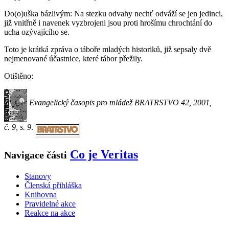
Do(o)uška bázlivým: Na stezku odvahy nechť odváží se jen jedinci,
již vnitřně i navenek vyzbrojeni jsou proti hrošímu chrochtání do
ucha ozývajícího se.
Toto je krátká zpráva o táboře mladých historiků, již sepsaly dvě
nejmenované účastnice, které tábor přežily.
Otištěno:
Evangelický časopis pro mládež BRATRSTVO 42, 2001,
č. 9, s. 9
.
Co je Veritas
Navigace části
Stanovy
Členská přihláška
Knihovna
Pravidelné akce
Reakce na akce