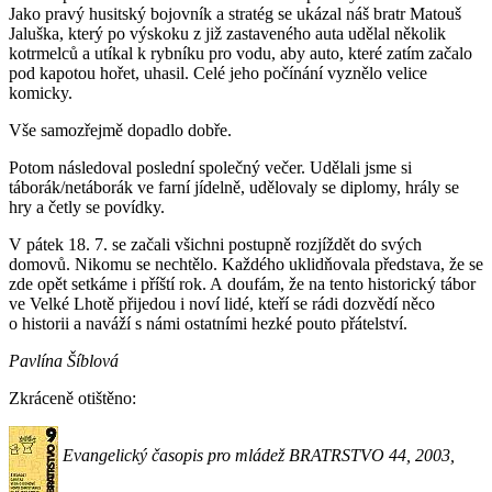
Jako pravý husitský bojovník a stratég se ukázal náš bratr Matouš
Jaluška, který po výskoku z již zastaveného auta udělal několik
kotrmelců a utíkal k rybníku pro vodu, aby auto, které zatím začalo
pod kapotou hořet, uhasil. Celé jeho počínání vyznělo velice
komicky.
Vše samozřejmě dopadlo dobře.
Potom následoval poslední společný večer. Udělali jsme si
táborák/netáborák ve farní jídelně, udělovaly se diplomy, hrály se
hry a četly se povídky.
V pátek 18. 7. se začali všichni postupně rozjíždět do svých
domovů. Nikomu se nechtělo. Každého uklidňovala představa, že se
zde opět setkáme i příští rok. A doufám, že na tento historický tábor
ve Velké Lhotě přijedou i noví lidé, kteří se rádi dozvědí něco
o historii a naváží s námi ostatními hezké pouto přátelství.
Pavlína Šíblová
Zkráceně otištěno:
Evangelický časopis pro mládež BRATRSTVO 44, 2003,