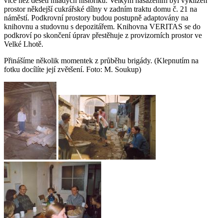
více než deseti mladých historiků. Velkým nasazením byl vyklizen
prostor někdejší cukrářské dílny v zadním traktu domu č. 21 na
náměstí. Podkrovní prostory budou postupně adaptovány na
knihovnu a studovnu s depozitářem. Knihovna VERITAS se do
podkroví po skončení úprav přestěhuje z provizorních prostor ve
Velké Lhotě.
Přinášíme několik momentek z průběhu brigády. (Klepnutím na
fotku docílíte její zvětšení. Foto: M. Soukup)