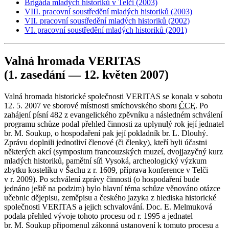
Brigáda mladých historiků v Telči (2003)
VIII. pracovní soustředění mladých historiků (2003)
VII. pracovní soustředění mladých historiků (2002)
VI. pracovní soustředění mladých historiků (2001)
Valná hromada VERITAS
(1. zasedání — 12. květen 2007)
Valná hromada historické společnosti VERITAS se konala v sobotu
12. 5. 2007 ve sborové místnosti smíchovského sboru
ČCE
. Po
zahájení písní 482 z evangelického zpěvníku a následném schválení
programu schůze podal přehled činnosti za uplynulý rok její jednatel
br. M. Soukup, o hospodaření pak její pokladník br. L. Dlouhý.
Zprávu doplnili jednotliví členové (či členky), kteří byli účastni
některých akcí (symposium francouzských muzeí, dvojjazyčný kurz
mladých historiků, pamětní síň Vysoká, archeologický výzkum
zbytku kostelíku v Šachu z r. 1609, příprava konference v Telči
v r. 2009). Po schválení zprávy činnosti (o hospodaření bude
jednáno ještě na podzim) bylo hlavní téma schůze věnováno otázce
učebnic dějepisu, zeměpisu a českého jazyka z hlediska historické
společnosti VERITAS a jejich schvalování. Doc. E. Melmuková
podala přehled vývoje tohoto procesu od r. 1995 a jednatel
br. M. Soukup připomenul zákonná ustanovení k tomuto procesu a