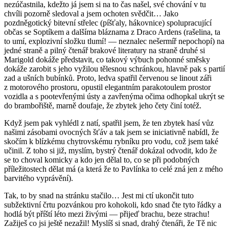
nezúčastnila, kdežto já jsem si na to čas našel, své chování v tu
chvíli pozorně sledoval a jsem ochoten svědčit… Jako
pozdněgotický bitevní střelec (píšťaly, hákovnice) spolupracující
občas se Soptíkem a dalšíma bláznama z Draco Ardens (rašelina, ta
to umí, explozivní složku tlumí! — neznalec nešermíř nepochopí) na
jedné straně a pilný čtenář brakové literatury na straně druhé si
Marigold dokáže představit, co takový výbuch pohonné směsky
dokáže zarobit s jeho vyžilou tělesnou schránkou, hlavně pak s partií
zad a ušních bubínků. Proto, ledva spatřil červenou se linout záři
z motorového prostoru, opustil elegantním parakotoulem prostor
vozidla a s pootevřenými ústy a zavřenýma očima odhopkal ukrýt se
do brambořiště, marně doufaje, že zbytek jeho čety činí totéž.
Když jsem pak vyhlédl z natí, spatřil jsem, že ten zbytek hasí vůz
našimi zásobami ovocných šťáv a tak jsem se iniciativně nabídl, že
skočím k blízkému chytrovskému rybníku pro vodu, což jsem také
učinil. Z toho si již, myslím, bystrý čtenář dokázal odvodit, kdo že
se to choval komicky a kdo jen dělal to, co se při podobných
příležitostech dělat má (a která že to Pavlínka to celé zná jen z mého
barvitého vyprávění).
Tak, to by snad na stránku stačilo… Jest mi ctí ukončit tuto
subžektivní črtu pozvánkou pro kohokoli, kdo snad čte tyto řádky a
hodlá být příští léto mezi živými — přijeď brachu, beze strachu!
Zažiješ co jsi ještě nezažil! Myslíš si snad, drahý čtenáři, že Tě nic