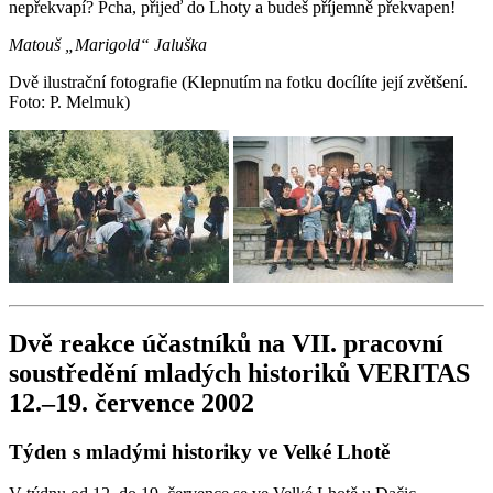
nepřekvapí? Pcha, přijeď do Lhoty a budeš příjemně překvapen!
Matouš „Marigold“ Jaluška
Dvě ilustrační fotografie (Klepnutím na fotku docílíte její zvětšení.
Foto: P. Melmuk)
Dvě reakce účastníků na VII. pracovní
soustředění mladých historiků VERITAS
12.–19. července 2002
Týden s mladými historiky ve Velké Lhotě