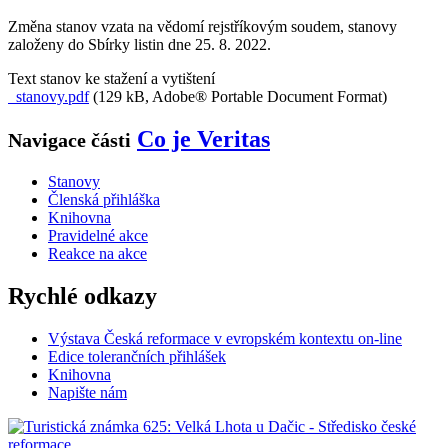
Změna stanov vzata na vědomí rejstříkovým soudem, stanovy
založeny do Sbírky listin dne 25. 8. 2022.
Text stanov ke stažení a vytištení
stanovy.pdf
(129 kB, Adobe® Portable Document Format)
Co je Veritas
Navigace části
Stanovy
Členská přihláška
Knihovna
Pravidelné akce
Reakce na akce
Rychlé odkazy
Výstava Česká reformace v evropském kontextu on-line
Edice tolerančních přihlášek
Knihovna
Napište nám