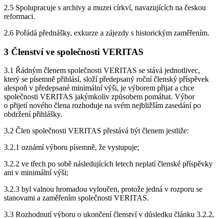
2.5 Spolupracuje s archivy a muzei církví, navazujících na českou
reformaci.
2.6 Pořádá přednášky, exkurze a zájezdy s historickým zaměřením.
3 Členství ve společnosti VERITAS
3.1 Řádným členem společnosti VERITAS se stává jednotlivec,
který se písemně přihlásí, složí předepsaný roční členský příspěvek
alespoň v předepsané minimální výši, je výborem přijat a chce
společnosti VERITAS jakýmkoliv způsobem pomáhat. Výbor
o přijetí nového člena rozhoduje na svém nejbližším zasedání po
obdržení přihlášky.
3.2 Člen společnosti VERITAS přestává být členem jestliže:
3.2.1 oznámí výboru písemně, že vystupuje;
3.2.2 ve třech po sobě následujících letech neplatí členské příspěvky
ani v minimální výši;
3.2.3 byl valnou hromadou vyloučen, protože jedná v rozporu se
stanovami a zaměřením společnosti VERITAS.
3.3 Rozhodnutí výboru o ukončení členství v důsledku článku 3.2.2,