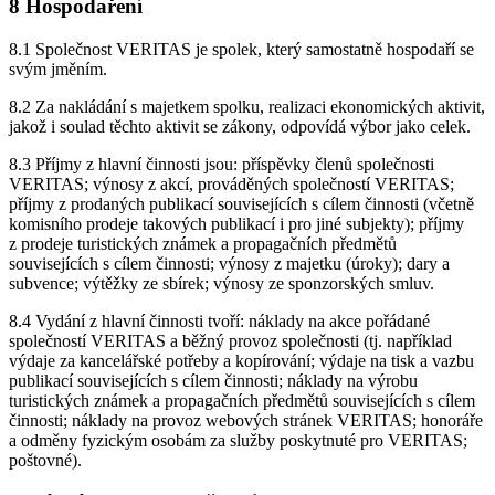
8 Hospodaření
8.1 Společnost VERITAS je spolek, který samostatně hospodaří se
svým jměním.
8.2 Za nakládání s majetkem spolku, realizaci ekonomických aktivit,
jakož i soulad těchto aktivit se zákony, odpovídá výbor jako celek.
8.3 Příjmy z hlavní činnosti jsou: příspěvky členů společnosti
VERITAS; výnosy z akcí, prováděných společností VERITAS;
příjmy z prodaných publikací souvisejících s cílem činnosti (včetně
komisního prodeje takových publikací i pro jiné subjekty); příjmy
z prodeje turistických známek a propagačních předmětů
souvisejících s cílem činnosti; výnosy z majetku (úroky); dary a
subvence; výtěžky ze sbírek; výnosy ze sponzorských smluv.
8.4 Vydání z hlavní činnosti tvoří: náklady na akce pořádané
společností VERITAS a běžný provoz společnosti (tj. například
výdaje za kancelářské potřeby a kopírování; výdaje na tisk a vazbu
publikací souvisejících s cílem činnosti; náklady na výrobu
turistických známek a propagačních předmětů souvisejících s cílem
činnosti; náklady na provoz webových stránek VERITAS; honoráře
a odměny fyzickým osobám za služby poskytnuté pro VERITAS;
poštovné).