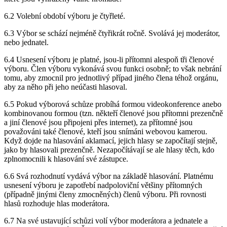
6.2 Volební období výboru je čtyřleté.
6.3 Výbor se schází nejméně čtyřikrát ročně. Svolává jej moderátor,
nebo jednatel.
6.4 Usnesení výboru je platné, jsou-li přítomni alespoň tři členové
výboru. Člen výboru vykonává svou funkci osobně; to však nebrání
tomu, aby zmocnil pro jednotlivý případ jiného člena téhož orgánu,
aby za něho při jeho neúčasti hlasoval.
6.5 Pokud výborová schůze probíhá formou videokonference anebo
kombinovanou formou (tzn. někteří členové jsou přítomni prezenčně
a jiní členové jsou připojeni přes internet), za přítomné jsou
považováni také členové, kteří jsou snímáni webovou kamerou.
Když dojde na hlasování aklamací, jejich hlasy se započítají stejně,
jako by hlasovali prezenčně. Nezapočítávají se ale hlasy těch, kdo
zplnomocnili k hlasování své zástupce.
6.6 Svá rozhodnutí vydává výbor na základě hlasování. Platnému
usnesení výboru je zapotřebí nadpoloviční většiny přítomných
(případně jinými členy zmocněných) členů výboru. Při rovnosti
hlasů rozhoduje hlas moderátora.
6.7 Na své ustavující schůzi volí výbor moderátora a jednatele a