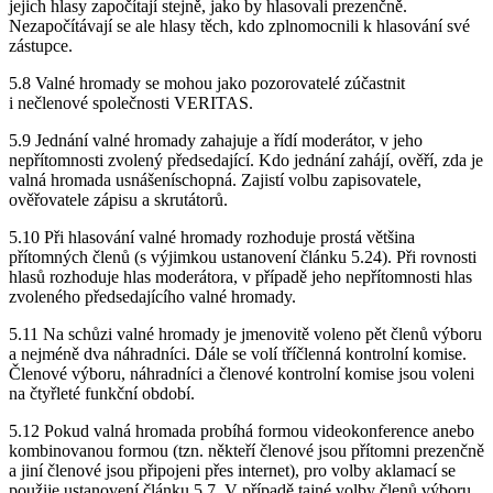
jejich hlasy započítají stejně, jako by hlasovali prezenčně.
Nezapočítávají se ale hlasy těch, kdo zplnomocnili k hlasování své
zástupce.
5.8 Valné hromady se mohou jako pozorovatelé zúčastnit
i nečlenové společnosti VERITAS.
5.9 Jednání valné hromady zahajuje a řídí moderátor, v jeho
nepřítomnosti zvolený předsedající. Kdo jednání zahájí, ověří, zda je
valná hromada usnášeníschopná. Zajistí volbu zapisovatele,
ověřovatele zápisu a skrutátorů.
5.10 Při hlasování valné hromady rozhoduje prostá většina
přítomných členů (s výjimkou ustanovení článku 5.24). Při rovnosti
hlasů rozhoduje hlas moderátora, v případě jeho nepřítomnosti hlas
zvoleného předsedajícího valné hromady.
5.11 Na schůzi valné hromady je jmenovitě voleno pět členů výboru
a nejméně dva náhradníci. Dále se volí tříčlenná kontrolní komise.
Členové výboru, náhradníci a členové kontrolní komise jsou voleni
na čtyřleté funkční období.
5.12 Pokud valná hromada probíhá formou videokonference anebo
kombinovanou formou (tzn. někteří členové jsou přítomni prezenčně
a jiní členové jsou připojeni přes internet), pro volby aklamací se
použije ustanovení článku 5.7. V případě tajné volby členů výboru