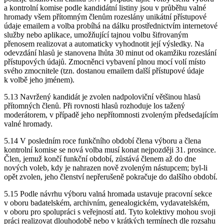
a kontrolní komise podle kandidátní listiny jsou v průběhu valné
hromady všem přítomným členům rozeslány unikátní přístupové
údaje emailem a volba probíhá na dálku prostřednictvím internetové
služby nebo aplikace, umožňující tajnou volbu šifrovaným
přenosem realizovat a automaticky vyhodnotit její výsledky. Na
odevzdání hlasů je stanovena lhůta 30 minut od okamžiku rozeslání
přístupových údajů. Zmocněnci vybavení plnou mocí volí místo
svého zmocnitele (tzn. dostanou emailem další přístupové údaje
k volbě jeho jménem).
5.13 Navržený kandidát je zvolen nadpoloviční většinou hlasů
přítomných členů. Při rovnosti hlasů rozhoduje los tažený
moderátorem, v případě jeho nepřítomnosti zvoleným předsedajícím
valné hromady.
5.14 V posledním roce funkčního období člena výboru a člena
kontrolní komise se nová volba musí konat nejpozději 31. prosince.
Člen, jemuž končí funkční období, zůstává členem až do dne
nových voleb, kdy je nahrazen nově zvoleným nástupcem; byl-li
opět zvolen, jeho členství nepřerušeně pokračuje do dalšího období.
5.15 Podle návrhu výboru valná hromada ustavuje pracovní sekce
v oboru badatelském, archivním, genealogickém, vydavatelském,
v oboru pro spolupráci s veřejností atd. Tyto kolektivy mohou svoji
práci realizovat dlouhodobě nebo v krátkých termínech dle rozsahu