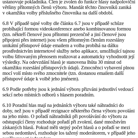
ustanovuje pokladníka. Člen je zvolen do funkce hlasy nadpoloviční
většiny přítomných členů výboru. Mandát těchto činovníků zaniká
v okamžiku volby příslušného činovníka na další období.
6.8 V případě tajné volby dle článku 6.7 jsou v případě schůze
probíhající formou videokonference anebo kombinovanou formou
(tzn. někteří členové jsou přítomni prezenčně a jiní členové jsou
připojeni přes internet) jsou všem přítomným členům rozeslány
unikátní přístupové údaje emailem a volba probíhá na dálku
prostřednictvím internetové služby nebo aplikace, umožňující tajnou
volbu šifrovaným přenosem realizovat a automaticky vyhodnotit její
výsledky. Na odevzdání hlasů je stanovena lhůta 30 minut od
okamžiku rozeslání přístupových údajů. Zmocněnci vybavení plnou
mocí volí místo svého zmocnitele (tzn. dostanou emailem další
přístupové údaje k volbě jeho jménem).
6.9 Podle potřeby jsou k jednání výboru přizváni jednotliví vedoucí
sekcí nebo místních odborů s hlasem poradním.
6.10 Poradní hlas mají na jednáních výboru také náhradníci do
doby, než jsou v případě rezignace některého člena výboru povoláni
na jeho místo. O pořadí náhradníků při povolávání do výboru za
odstupující členy rozhoduje pořadí při zvolení, dané množstvím
získaných hlasů. Pokud měli stejný počet hlasů a o pořadí se mezi
sebou nedomluví, rozhoduje los tažený moderátorem, v případě jeho