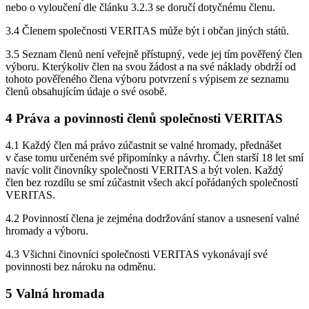
nebo o vyloučení dle článku 3.2.3 se doručí dotyčnému členu.
3.4 Členem společnosti VERITAS může být i občan jiných států.
3.5 Seznam členů není veřejně přístupný, vede jej tím pověřený člen
výboru. Kterýkoliv člen na svou žádost a na své náklady obdrží od
tohoto pověřeného člena výboru potvrzení s výpisem ze seznamu
členů obsahujícím údaje o své osobě.
4 Práva a povinnosti členů společnosti VERITAS
4.1 Každý člen má právo zúčastnit se valné hromady, přednášet
v čase tomu určeném své připomínky a návrhy. Člen starší 18 let smí
navíc volit činovníky společnosti VERITAS a být volen. Každý
člen bez rozdílu se smí zúčastnit všech akcí pořádaných společností
VERITAS.
4.2 Povinností člena je zejména dodržování stanov a usnesení valné
hromady a výboru.
4.3 Všichni činovníci společnosti VERITAS vykonávají své
povinnosti bez nároku na odměnu.
5 Valná hromada