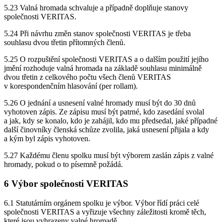
5.23 Valná hromada schvaluje a případně doplňuje stanovy
společnosti VERITAS.
5.24 Při návrhu změn stanov společnosti VERITAS je třeba
souhlasu dvou třetin přítomných členů.
5.25 O rozpuštění společnosti VERITAS a o dalším použití jejího
jmění rozhoduje valná hromada na základě souhlasu minimálně
dvou třetin z celkového počtu všech členů VERITAS
v korespondenčním hlasování (per rollam).
5.26 O jednání a usnesení valné hromady musí být do 30 dnů
vyhotoven zápis. Ze zápisu musí být patrné, kdo zasedání svolal
a jak, kdy se konalo, kdo je zahájil, kdo mu předsedal, jaké případné
další činovníky členská schůze zvolila, jaká usnesení přijala a kdy
a kým byl zápis vyhotoven.
5.27 Každému členu spolku musí být výborem zaslán zápis z valné
hromady, pokud o to písemně požádá.
6 Výbor společnosti VERITAS
6.1 Statutárním orgánem spolku je výbor. Výbor řídí práci celé
společnosti VERITAS a vyřizuje všechny záležitosti kromě těch,
které jsou vyhrazeny valné hromadě.