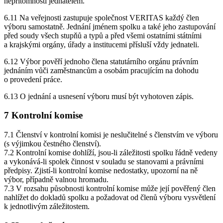
nepřítomnosti jednatelem.
6.11 Na veřejnosti zastupuje společnost VERITAS každý člen
výboru samostatně. Jednání jménem spolku a také jeho zastupování
před soudy všech stupňů a typů a před všemi ostatními státními
a krajskými orgány, úřady a institucemi přísluší vždy jednateli.
6.12 Výbor pověří jednoho člena statutárního orgánu právním
jednáním vůči zaměstnancům a osobám pracujícím na dohodu
o provedení práce.
6.13 O jednání a usnesení výboru musí být vyhotoven zápis.
7 Kontrolní komise
7.1 Členství v kontrolní komisi je neslučitelné s členstvím ve výboru
(s výjimkou čestného členství).
7.2 Kontrolní komise dohlíží, jsou-li záležitosti spolku řádně vedeny
a vykonává-li spolek činnost v souladu se stanovami a právními
předpisy. Zjistí-li kontrolní komise nedostatky, upozorní na ně
výbor, případně valnou hromadu.
7.3 V rozsahu působnosti kontrolní komise může její pověřený člen
nahlížet do dokladů spolku a požadovat od členů výboru vysvětlení
k jednotlivým záležitostem.