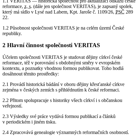
1.1 VERITAS — historická společnost pro aktualizaci odkazu české
reformace,
z. s.
(dále jen společnost VERITAS), je zapsaný spolek,
který má sídlo v Lysé nad Labem, Kpt. Jaroše č. 1109/26,
PSČ
289
22.
1.2 Působnost společnosti VERITAS je na celém území České
republiky.
2 Hlavní činnost společnosti VERITAS
Účelem společnosti VERITAS je studovat dějiny církví české
reformace, též v porovnání s obdobnými směry v evropském
kontextu, a poznatky vhodnou formou publikovat. Toho hodlá
dosáhnout těmito prostředky:
2.1 Provádí historická bádání v oboru dějiny křesťanské církve
zejména v českých zemích s přihlédnutím k české reformaci.
2.2 Přitom spolupracuje s historiky všech církví i s občanskou
veřejností.
2.3 Výsledky své práce vydává formou publikací a článků
v periodickém i jiném tisku.
2.4 Zpracovává genealogie významných reformačních osobností.