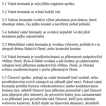
5.1 Valná hromada je nejvyšším orgánem spolku.
5.2 Valná hromada se schází každý rok.
5.3 Valnou hromadu svolává výbor písemnou pozvánkou, která
obsahuje místo, čas jejího konání a navržený pořad jednání.
5.4 Jednání valné hromady se svolává nejméně 14 dní před
termínem jejího uskutečnění.
5.5 Mimořádná valná hromada je svolána výborem, požádá-li o to
alespoň třetina řádných členů, nebo kontrolní komise.
5.6 Valná hromada je usnášeníschopná za přítomnosti nadpoloviční
většiny členů. Byla-li řádně svolána a půl hodiny po plánovaném
zahájení není přítomna nadpoloviční většina členů, je členská
schůze usnášeníschopná v počtu přítomných členů.
5.7 Členové spolku jednají na valné hromadě buď osobně, nebo
prostřednictvím svých zástupců na základě plné moci. Pokud valná
hromada probíhá formou videokonference anebo kombinovanou
formou (tzn. někteří členové jsou přítomni prezenčně a jiní členové
jsou připojeni přes internet), do prezenční listiny jsou zaznamenáni
a za přítomné jsou považováni také členové, kteří jsou snímáni
webovou kamerou. Když dojde na hlasování aklamací, skrutátoři