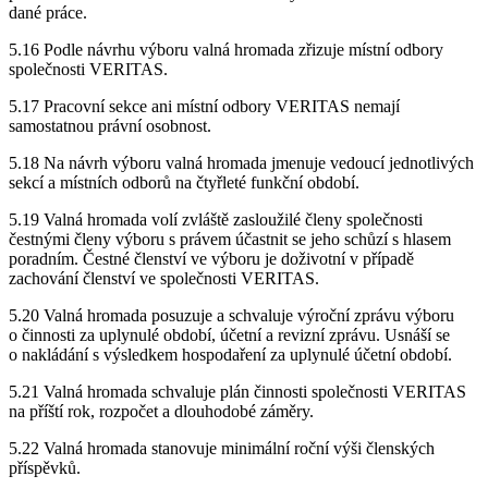
dané práce.
5.16 Podle návrhu výboru valná hromada zřizuje místní odbory
společnosti VERITAS.
5.17 Pracovní sekce ani místní odbory VERITAS nemají
samostatnou právní osobnost.
5.18 Na návrh výboru valná hromada jmenuje vedoucí jednotlivých
sekcí a místních odborů na čtyřleté funkční období.
5.19 Valná hromada volí zvláště zasloužilé členy společnosti
čestnými členy výboru s právem účastnit se jeho schůzí s hlasem
poradním. Čestné členství ve výboru je doživotní v případě
zachování členství ve společnosti VERITAS.
5.20 Valná hromada posuzuje a schvaluje výroční zprávu výboru
o činnosti za uplynulé období, účetní a revizní zprávu. Usnáší se
o nakládání s výsledkem hospodaření za uplynulé účetní období.
5.21 Valná hromada schvaluje plán činnosti společnosti VERITAS
na příští rok, rozpočet a dlouhodobé záměry.
5.22 Valná hromada stanovuje minimální roční výši členských
příspěvků.