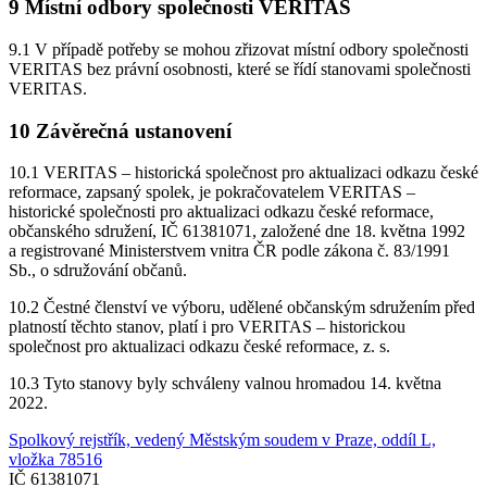
9 Místní odbory společnosti VERITAS
9.1 V případě potřeby se mohou zřizovat místní odbory společnosti
VERITAS bez právní osobnosti, které se řídí stanovami společnosti
VERITAS.
10 Závěrečná ustanovení
10.1 VERITAS – historická společnost pro aktualizaci odkazu české
reformace, zapsaný spolek, je pokračovatelem VERITAS –
historické společnosti pro aktualizaci odkazu české reformace,
občanského sdružení, IČ 61381071, založené dne 18. května 1992
a registrované Ministerstvem vnitra ČR podle zákona č. 83/1991
Sb., o sdružování občanů.
10.2 Čestné členství ve výboru, udělené občanským sdružením před
platností těchto stanov, platí i pro VERITAS – historickou
společnost pro aktualizaci odkazu české reformace, z. s.
10.3 Tyto stanovy byly schváleny valnou hromadou 14. května
2022.
Spolkový rejstřík, vedený Městským soudem v Praze, oddíl L,
vložka 78516
IČ 61381071