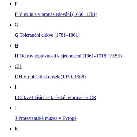
F
F
V exilu a v pronásledování (1650–1781)
G
G
Toleranční církve (1781–1861)
H
H
Od rovnoprávnosti k sjednocení (1861–1918 [1939])
CH
CH
V dobách zkoušek (1939–1968)
I
I
Církve hlásící se k české reformaci v ČR
J
J
Protestantská muzea v Evropě
K