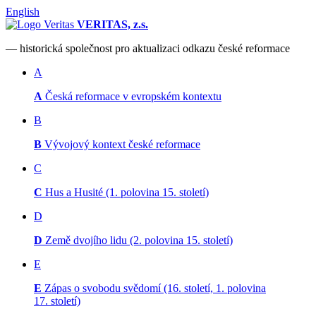
English
VERITAS, z.s.
— historická společnost pro aktualizaci odkazu české reformace
A
A
Česká reformace v evropském kontextu
B
B
Vývojový kontext české reformace
C
C
Hus a Husité (1. polovina 15. století)
D
D
Země dvojího lidu (2. polovina 15. století)
E
E
Zápas o svobodu svědomí (16. století, 1. polovina
17. století)