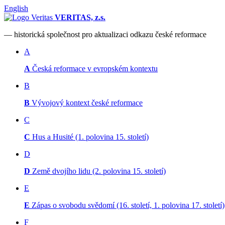
English
VERITAS, z.s.
— historická společnost pro aktualizaci odkazu české reformace
A
A
Česká reformace v evropském kontextu
B
B
Vývojový kontext české reformace
C
C
Hus a Husité (1. polovina 15. století)
D
D
Země dvojího lidu (2. polovina 15. století)
E
E
Zápas o svobodu svědomí (16. století, 1. polovina 17. století)
F