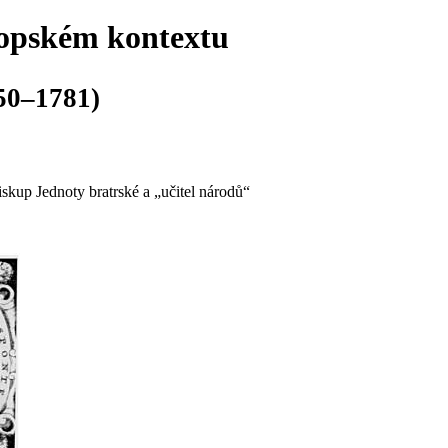
ropském kontextu
50–1781)
kup Jednoty bratrské a „učitel národů“