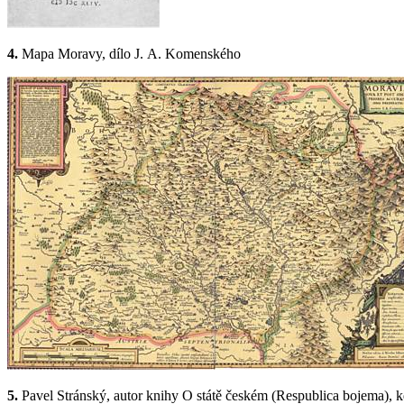
4.
Mapa Moravy, dílo J. A. Komenského
5.
Pavel Stránský, autor knihy O státě českém (Respublica bojema), kd