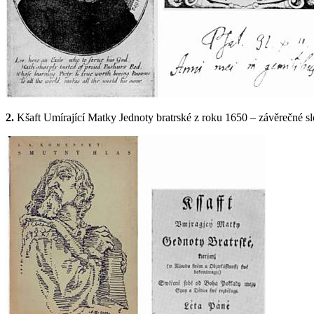
2.
Kšaft Umírající Matky Jednoty bratrské z roku 1650 – závěrečné