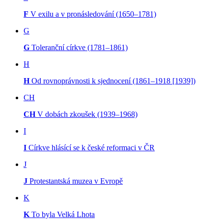
F
V exilu a v pronásledování (1650–1781)
G
G
Toleranční církve (1781–1861)
H
H
Od rovnoprávnosti k sjednocení (1861–1918 [1939])
CH
CH
V dobách zkoušek (1939–1968)
I
I
Církve hlásící se k české reformaci v ČR
J
J
Protestantská muzea v Evropě
K
K
To byla Velká Lhota