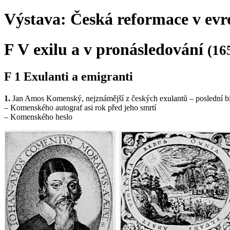
Výstava:
Česká reformace
v ev
F
V exilu a v pronásledování
(16
F 1
Exulanti a emigranti
1.
Jan Amos Komenský, nejznámější z českých exulantů – poslední bis
– Komenského autograf asi rok před jeho smrtí
– Komenského heslo