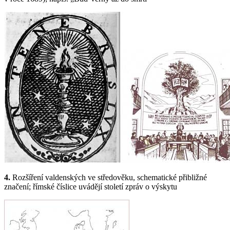
4.
Rozšíření valdenských ve středověku, schematické přibližné
značení; římské číslice uvádějí století zpráv o výskytu