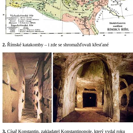
2.
Římské katakomby – i zde se shromažďovali křesťané
3.
Císař Konstantin, zakladatel Konstantinopole, který vydal roku