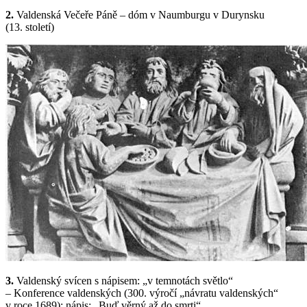
2.
Valdenská Večeře Páně – dóm v Naumburgu v Durynsku
(13. století)
3.
Valdenský svícen s nápisem: „v temnotách světlo“
– Konference valdenských (300. výročí „návratu valdenských“
v roce 1689); nápis: „Buď věrný až do smrti“