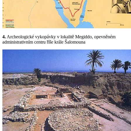
4.
Archeologické vykopávky v lokalitě Megiddo, opevněném
administrativním centru říše krále Šalomouna