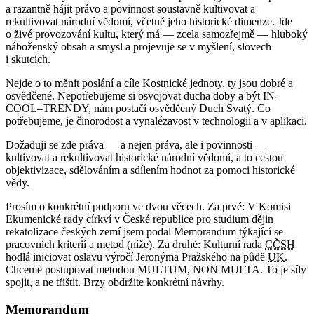
a razantně hájit právo a povinnost soustavně kultivovat a
rekultivovat národní vědomí, včetně jeho historické dimenze. Jde
o živé provozování kultu, který má — zcela samozřejmě — hluboký
náboženský obsah a smysl a projevuje se v myšlení, slovech
i skutcích.
Nejde o to měnit poslání a cíle Kostnické jednoty, ty jsou dobré a
osvědčené. Nepotřebujeme si osvojovat ducha doby a být IN-
COOL–TRENDY, nám postačí osvědčený Duch Svatý. Co
potřebujeme, je činorodost a vynalézavost v technologii a v aplikaci.
Dožaduji se zde práva — a nejen práva, ale i povinnosti —
kultivovat a rekultivovat historické národní vědomí, a to cestou
objektivizace, sdělováním a sdílením hodnot za pomoci historické
vědy.
Prosím o konkrétní podporu ve dvou věcech. Za prvé: V Komisi
Ekumenické rady církví v České republice pro studium dějin
rekatolizace českých zemí jsem podal Memorandum týkající se
pracovních kriterií a metod (níže). Za druhé: Kulturní rada
CČSH
hodlá iniciovat oslavu výročí Jeronýma Pražského na půdě
UK
.
Chceme postupovat metodou MULTUM, NON MULTA. To je síly
spojit, a ne tříštit. Brzy obdržíte konkrétní návrhy.
Memorandum