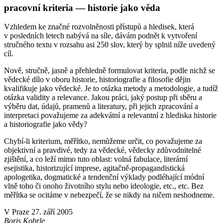
pracovní kriteria — historie jako věda
Vzhledem ke značné rozvolněnosti přístupů a hledisek, která
v posledních letech nabývá na síle, dávám podnět k vytvoření
stručného textu v rozsahu asi 250 slov, který by splnil níže uvedený
cíl.
Nově, stručně, jasně a přehledně formulovat kriteria, podle nichž se
vědecké dílo v oboru historie, historiografie a filosofie dějin
kvalifikuje jako vědecké. Je to otázka metody a metodologie, a tudíž
otázka validity a relevance. Jakou práci, jaký postup při sběru a
výběru dat, údajů, pramenů a literatury, při jejich zpracování a
interpretaci považujeme za adekvátní a relevantní z hlediska historie
a historiografie jako vědy?
Chybí-li kriterium, měřítko, nemůžeme určit, co považujeme za
objektivní a pravdivé, tedy za vědecké, vědecky zdůvodnitelné
zjištění, a co leží mimo tuto oblast: volná fabulace, literární
esejistika, historizující imprese, agitačně-propagandistická
apologetika, dogmatické a tendenční výklady podléhající módní
vlně toho či onoho životního stylu nebo ideologie, etc., etc. Bez
měřítka se ocitáme v nebezpečí, že se nikdy na ničem neshodneme.
V Praze 27. září 2005
Boris Kobrle