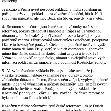
způsobují.
Je možno z Písma uvést nespočet příkladů, v nichž spoléhání na
počet, množství, je pokládáno za závažné zbloudění, hřích. Naší
silou není množství, ale moc Boží, síla Slova, pravdy, která vítězí.
4. Smutnou skutečností jsou četné staronové útoky na českou
reformaci, pokusy zlehčovat i hanobit její zápas ať už vnucenou
obranou zbraněmi válečnými či zbraněmi „slz a krve“, jak byla
povětšině vedena. Překrucování historických skutečností, polopravd
i lží se tu bezostyšně používá. Čtěte o tom poměrně nedávno vyšlé
knihy bratra dr. Jana Fialy, který se v nich osamocen a ignorován
mimo jiné těmito smutnými skutečnostmi zabývá a je odkrývá.
Výraznou odpověď na tyto útoky, obranu a zveřejnění pravdivých
informací pokládám za samozřejmou povinnost Kostnické jednoty.
5. Ve svém úvodním výkladu Písma jsem také uvedl, že jsou
v české reformaci některé významné rysy, důrazy z onoho
základního důrazu na Písmo, Slovo v něm znějící, vyplývající, které
nikde jinde v té výraznosti a určitosti nezazněly. Lze jen z časových
důvodů heslovitě naznačit. Použiji k tomu výrok zakladatele
Kostnické jednoty dr. Čeňka Duška. Pověděl, že česká reformace
byla morální, sociální a irénická.
Každému z těchto výrazných rysů české reformace, jak je Dušek
geniálně rozeznal, zůstáváme mnoho dlužni a bude třeba se jim