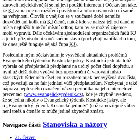
zároveň nejefektivnější se mi jeví použití Internetu.) Očekávám také,
že
KJ
zapracuje na rozšíření povědomí a informovanosti o ní samé
na veřejnosti. Člověk z vnějšku se v současné době nemůže
dozvědět ani kolik má
KJ
členů, natož kde se nalézá její od daného
místa nejbližší funkční místní odbor, kam by se možný zájemce
mohl vypravit. Dále očekávám zjednodušení organizačních řádů
KJ
a jejich přizpůsobení současnému stavu (pochybuji například o tom,
že dnes ještě funguje nějaká župa
KJ
).
Posledním mým očekáváním je vysvětlení aktuálních problémů
Evangelického týdeníku Kostnické jiskry. Kostnická jednota totiž
vybrala od předplatitelů předplatné na určitý počet čísel dopředu, a
nyní už delší dobu vydává bez upozornění či varování místo
klasických týdenních čísel jen rozsahem nijak nenavýšená dvojčísla,
což považuji za ne fair jednání vůči předplatitelům. Nezbytná je také
náprava nepřesného označení názvu periodika na jeho internetové
prezentaci (
www.evangelickytydenik.cz
), kde je chybně uvedeno,
že se jedná nikoliv o Evangelický týdeník Kostnické jiskry, ale
o „Evangelický týdeník Kostnické jednoty“ (což samozřejmě vůbec
není totéž a čtenáře to může jedině zbytečně zmást).
Stanoviska a názory
Navigace části
21. červen