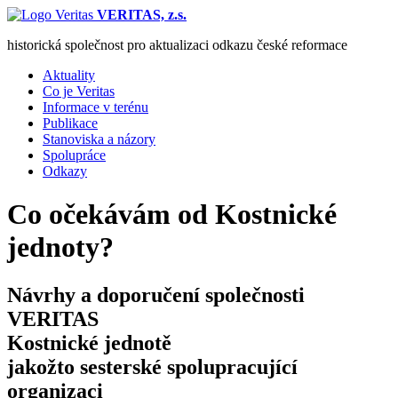
VERITAS, z.s.
historická společnost pro aktualizaci odkazu české reformace
Aktuality
Co je Veritas
Informace v terénu
Publikace
Stanoviska a názory
Spolupráce
Odkazy
Co očekávám od Kostnické
jednoty?
Návrhy a doporučení společnosti
VERITAS
Kostnické jednotě
jakožto sesterské spolupracující
organizaci