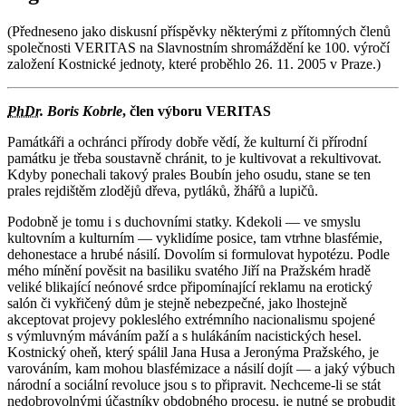
(Předneseno jako diskusní příspěvky některými z přítomných členů
společnosti VERITAS na Slavnostním shromáždění ke 100. výročí
založení Kostnické jednoty, které proběhlo 26. 11. 2005 v Praze.)
PhDr.
Boris Kobrle
, člen výboru VERITAS
Památkáři a ochránci přírody dobře vědí, že kulturní či přírodní
památku je třeba soustavně chránit, to je kultivovat a rekultivovat.
Kdyby ponechali takový prales Boubín jeho osudu, stane se ten
prales rejdištěm zlodějů dřeva, pytláků, žhářů a lupičů.
Podobně je tomu i s duchovními statky. Kdekoli — ve smyslu
kultovním a kulturním — vyklidíme posice, tam vtrhne blasfémie,
dehonestace a hrubé násilí. Dovolím si formulovat hypotézu. Podle
mého mínění pověsit na basiliku svatého Jiří na Pražském hradě
veliké blikající neónové srdce připomínající reklamu na erotický
salón či vykřičený dům je stejně nebezpečné, jako lhostejně
akceptovat projevy pokleslého extrémního nacionalismu spojené
s výmluvným máváním paží a s hulákáním nacistických hesel.
Kostnický oheň, který spálil Jana Husa a Jeronýma Pražského, je
varováním, kam mohou blasfémizace a násilí dojít — a jaký výbuch
národní a sociální revoluce jsou s to připravit. Nechceme-li se stát
nedobrovolnými účastníky obdobného procesu, je nutné se probudit