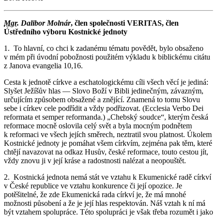
Mgr.
Dalibor Molnár
, člen společnosti VERITAS, člen
Ústředního výboru Kostnické jednoty
1. To hlavní, co chci k zadanému tématu povědět, bylo obsaženo
v mém při úvodní pobožnosti použitém výkladu k biblickému citátu
z Janova evangelia 10,16.
Cesta k jednotě církve a eschatologickému cíli všech věcí je jediná:
Slyšet Ježíšův hlas — Slovo Boží v Bibli jedinečným, závazným,
určujícím způsobem obsažené a znějící. Znamená to tomu Slovu
sebe i církev cele podřídit a vždy podřizovat. (Ecclesia Verbo Dei
reformata et semper reformanda.) „Chebský soudce“, kterým česká
reformace mocně oslovila celý svět a byla mocným podnětem
k reformaci ve všech jejích směrech, neztratil svou platnost. Úkolem
Kostnické jednoty je pomáhat všem církvím, zejména pak těm, které
chtějí navazovat na odkaz Husův, české reformace, touto cestou jít,
vždy znovu ji v její kráse a radostnosti nalézat a neopouštět.
2. Kostnická jednota nemá stát ve vztahu k Ekumenické radě církví
v České republice ve vztahu konkurence či její opozice. Je
potěšitelné, že zde Ekumenická rada církví je, že má mnohé
možnosti působení a že je její hlas respektován. Náš vztah k ní má
být vztahem spolupráce. Této spolupráci je však třeba rozumět i jako