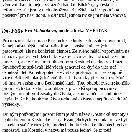
věnovat. Jsou to nejen výrazné charakteristické rysy české
reformace, ale jsou v nich obsažena i důležitá a velice potřebná
poselství pro naši dobu. Kostnická jednota by se jim měla věnovat.
doc.
PhDr.
Eva Melmuková
, moderátorka VERITAS
Pro možnost další práce Kostnické Jednoty je důležité si uvědomit,
že nejpodstatnější není soustředit se na získávání nových
pracovníků, ale na konkrétní činnost. Ze svého mládí vzpomínám na
situaci v padesátých letech, kdy aktivita církví byla oficiálně velmi
omezena, ale v rámci místního odboru Kostnické jednoty v Praze na
Smíchově se setkávali lidé všech generací od čtyř do více než
osmdesáti let. Konali společné výlety a posloužili mj. ve skupině
více než třiceti mladých členů třeba i historicky přesným a vděčně
přijímaným pásmem o Betlémské kapli. Toto období ovšem skončilo
pro mne ztrátou státního souhlasu a pro další spolupracovníky
různými nedobrými zásahy do života, ale ani za těchto podmínek
neplatilo, že by konkrétní životaschopná existence nepřinesla dobré
výsledky.
Druhým potřebným upozorněním je sám název Kostnické Jednoty a
jejího týdeníku Kostnické jiskry. Evangelických týdeníků může být
na celém světě v různých národech, kulturách a kontinentech velké
množství, ale Kostnici v názvu má pouze jediný. Je to totiž