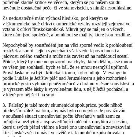
potřebné kladné kritice ve věcech, kterým se po našem soudu
nevěnuje dostatečná péče, či ve stanoviscích, s nimiž nesouhlasíme.
Za nedostatečné mám výchozí hledisko, pod kterým se
v Ekumenické radě církví ekumenické vztahy rozvíjejí zejména ve
vztahu k církvi římskokatolické. Mluvit prý se má jen o věcech,
které nám jsou společné, a pominout se mají ty, které jsou rozdílné.
Nepochybně by soustředění jen na věci sporné vedlo k prohloubení
roztržek a sporů. Jejich vynechání však vede k povrchnosti a
jalovosti celého snažení a může nás zavést až na nežádoucí scestí.
Přítele, který by mne neupozornil na chyby, které dělám, a se mnou
ve všem jen souhlasil, bych se bál, že se mnou nesmýšlí upřímně.
Pravá láska musí být i kritická k tomu, koho miluje. V evangeliu
podle Lukáše je Ježíšův pláč nad Jeruzalémem a jeho rozhorlené
prorocké gesto vyhnání penězoměnců z chrámu v těsné souvislosti a
je výrazem téže lásky k vyvolenému lidu, z nějž Ježíš pocházel, a
v které pro něj šel i na smrt.
3. Falešný je také motiv ekumenické spolupráce, podle něhož
především záleží na tom, aby nás bylo co nejvíce. Je považován
v současné situaci umenšování počtu křesťanů v naší zemi za
určující a nezbytný a ospravedlňující mlčení k omylům a scestím,
které u svých přátel vidíme a které ono umenšování a znevažování
křesťanské zvěsti u nás i ve světě v tak mnohém způsobovala a