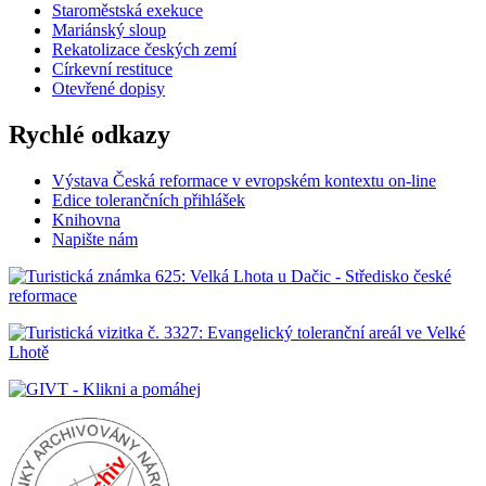
Staroměstská exekuce
Mariánský sloup
Rekatolizace českých zemí
Církevní restituce
Otevřené dopisy
Rychlé odkazy
Výstava Česká reformace v evropském kontextu on-line
Edice tolerančních přihlášek
Knihovna
Napište nám