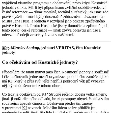
vyjádření vlastního programu a obdarování, proto kdysi Kostnická
jednota vznikla. Má-li být připomínáno zvláštní osobité svědectví
české reformace — důraz morální, sociální a irénický, jak jsme zde
právě slyšeli — musí být jednoznačně zdůrazněna návaznost na
Mistra Jana Husa, a jednota v rozvíjení jeho odkazu zpečetěného
právě v Kostnici. Proto: Kostnické jiskry tlumočící a zpřítomňující
tento postoj české reformace — jinak zbývá opravdu jen tiše a
odevzdaně odejít ze scény života v naší zemi.
Mgr.
Miroslav Soukup
, jednatel VERITAS, člen Kostnické
jednoty
Co očekávám od Kostnické jednoty?
Předesílám, že budu mluvit jako člen Kostnické jednoty a současně
i člen a činovník jedné menší organizace podobného zaměření jako
má KJ, který je přes svůj ještě nepříliš pokročilý věk již vybaven
nějakými zkušenostmi z tohoto oboru.
Co tedy já očekávám od
KJ
? Stručně řečeno: docela velké změny,
jinak jí totiž, dle mého odhadu, hrozí postupný úbytek členů a s tím
související úpadek činnosti. Očekávám především změny
v prezentaci
KJ
navenek. Mladším lidem se lze přiblížit jen
moderními médii, jimiž tito lidé žijí. (Jako finančně nejvýhodnější a