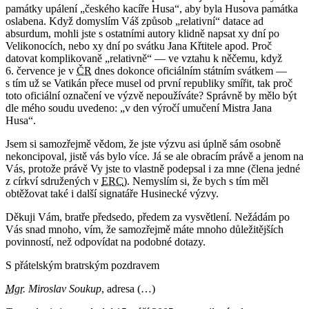
památky upálení „českého kacíře Husa“, aby byla Husova památka
oslabena. Když domyslím Váš způsob „relativní“ datace ad
absurdum, mohli jste s ostatními autory klidně napsat xy dní po
Velikonocích, nebo xy dní po svátku Jana Křtitele apod. Proč
datovat komplikovaně „relativně“ — ve vztahu k něčemu, když
6. července je v
ČR
dnes dokonce oficiálním státním svátkem —
s tím už se Vatikán přece musel od první republiky smířit, tak proč
toto oficiální označení ve výzvě nepoužíváte? Správně by mělo být
dle mého soudu uvedeno: „v den výročí umučení Mistra Jana
Husa“.
Jsem si samozřejmě vědom, že jste výzvu asi úplně sám osobně
nekoncipoval, jistě vás bylo více. Já se ale obracím právě a jenom na
Vás, protože právě Vy jste to vlastně podepsal i za mne (člena jedné
z církví sdružených v
ERC
). Nemyslím si, že bych s tím měl
obtěžovat také i další signatáře Husinecké výzvy.
Děkuji Vám, bratře předsedo, předem za vysvětlení. Nežádám po
Vás snad mnoho, vím, že samozřejmě máte mnoho důležitějších
povinností, než odpovídat na podobné dotazy.
S přátelským bratrským pozdravem
Mgr.
Miroslav Soukup
, adresa (…)