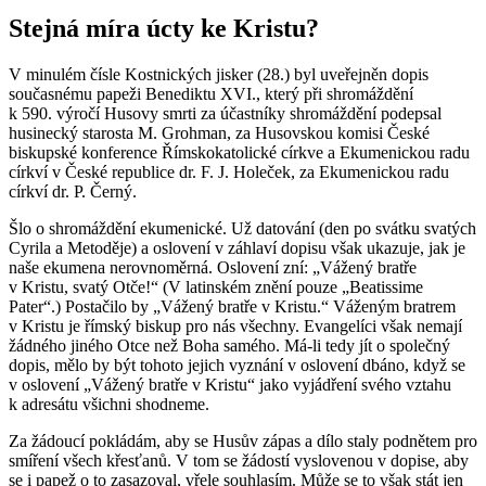
Stejná míra úcty ke Kristu?
V minulém čísle Kostnických jisker (28.) byl uveřejněn dopis
současnému papeži Benediktu XVI., který při shromáždění
k 590. výročí Husovy smrti za účastníky shromáždění podepsal
husinecký starosta M. Grohman, za Husovskou komisi České
biskupské konference Římskokatolické církve a Ekumenickou radu
církví v České republice dr. F. J. Holeček, za Ekumenickou radu
církví dr. P. Černý.
Šlo o shromáždění ekumenické. Už datování (den po svátku svatých
Cyrila a Metoděje) a oslovení v záhlaví dopisu však ukazuje, jak je
naše ekumena nerovnoměrná. Oslovení zní: „Vážený bratře
v Kristu, svatý Otče!“ (V latinském znění pouze „Beatissime
Pater“.) Postačilo by „Vážený bratře v Kristu.“ Váženým bratrem
v Kristu je římský biskup pro nás všechny. Evangelíci však nemají
žádného jiného Otce než Boha samého. Má-li tedy jít o společný
dopis, mělo by být tohoto jejich vyznání v oslovení dbáno, když se
v oslovení „Vážený bratře v Kristu“ jako vyjádření svého vztahu
k adresátu všichni shodneme.
Za žádoucí pokládám, aby se Husův zápas a dílo staly podnětem pro
smíření všech křesťanů. V tom se žádostí vyslovenou v dopise, aby
se i papež o to zasazoval, vřele souhlasím. Může se to však stát jen