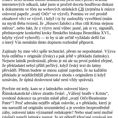
internetových odkazů, také jsem si pročetl docela bouřlivou diskusi
k dokumentu ve fóru na webových stránkách
CB
(zejména k otázce
oslovení papeže „svatý Otče“ ve výzvě). Pominu ve své prosbě
obsahové věci ve výzvě, i když i ty by zasloužily vysvětlení (mám
na mysli třeba tvrzení, že „Husovi žalobci a Hus ctili Krista stejnou
měrou“, nebo fakt, že z výzvy není vůbec jasné, jak si vy, signatáři,
představujete konkrétní kroky římského biskupa Benedikta XVI.,
kdyby výzvě vyhověl) — to by si ale určitě vyžádalo delší čas
o který Vás nemíním tímto dopisem rozhodně připravit.
Zajímaly by mne věci spíše technické, přesto ne nepodstatné. Výzva
byla otištěna v originále (česky) a pak ještě v překladu (latinsky).
Nejsem latiník profesionál, přesto je mi ale na první pohled zřejmé,
že překladatel nebyl příliš pečlivý, když český text do latiny
převáděl. Přitom budete se mnou zajisté zajedno, že na každém
překladu je nejdůležitější přesnost a shoda s originálem (i když
uznávám, že úplná doslovnost také není vždy správná).
Povězte mi tedy, kam se z latinského oslovení hlavy
Římskokatolické církve ztratilo české: „Vážený bratře v Kristu“,
uvedené dokonce na prvním místě před „svatý Otče/Beatissime
Pater“? Proč adresáta nejdřív nějak oslovíte, a v překladu, který je
mu narozdíl od originálu srozumitelný a je uveden bezprostředně
záhy, oslovení takto významně redukujete? Nebo snad není možné
(slušné) papeži latinsky napsat, že jej někteří křesťané uznávají jen