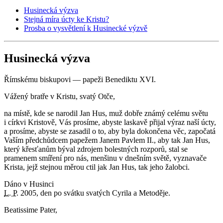
Husinecká výzva
Stejná míra úcty ke Kristu?
Prosba o vysvětlení k Husinecké výzvě
Husinecká výzva
Římskému biskupovi — papeži Benediktu XVI.
Vážený bratře v Kristu, svatý Otče,
na místě, kde se narodil Jan Hus, muž dobře známý celému světu
i církvi Kristově, Vás prosíme, abyste laskavě přijal výraz naší úcty,
a prosíme, abyste se zasadil o to, aby byla dokončena věc, započatá
Vaším předchůdcem papežem Janem Pavlem II., aby tak Jan Hus,
který křesťanům býval zdrojem bolestných rozporů, stal se
pramenem smíření pro nás, menšinu v dnešním světě, vyznavače
Krista, jejž stejnou měrou ctil jak Jan Hus, tak jeho žalobci.
Dáno v Husinci
L. P.
2005, den po svátku svatých Cyrila a Metoděje.
Beatissime Pater,