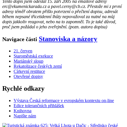
Tento dopis jsem odeslal 15. září 2005 na emailové adresy
erc
@ekum
enickarada.cz a pavel
.cerny@c
b.cz. Přestože mi z první
adresy téměř obratem přišlo potvrzení o přečtení dopisu, adresát
během nepsané třicetidenní lhůty nepovažoval za nutné na můj
dopis jakkoliv reagovat, nebo na to zapomněl. To je také důvod,
proč jsem požádal o jeho zveřejnění. (pozn. autora dopisu)
Stanoviska a názory
Navigace části
21. červen
Staroměstská exekuce
Mariánský sloup
Rekatolizace českých zemí
Církevní restituce
Otevřené dopisy
Rychlé odkazy
Výstava Česká reformace v evropském kontextu on-line
Edice tolerančních přihlášek
Knihovna
Napište nám