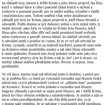
na základě úcty, kterou k Ježíši Kristu a jeho Slovu projevil Jan Hus,
když v oddané lásce k církvi pokorně žádal koncil o slyšení a
rozhovor o poznané pravdě, pro ni snášel urážky, trýznění v žaláři
i mučednickou smrt. Tohoto smíření však nelze dosáhnout na
základě prý úcty ke Kristu, jakou projevili ti, kteří Husa obvinili a
odsoudili. Podle dopisu se prý dokonce jedná o úctu stejné míry, tj.
stejné úrovně, jako byla ve vztahu ke Kristu úcta Husova, když
Husa přes všechny sliby dřív než mohl promluvit krutě uvěznili,
místo rozhovoru o pravdě, kterou hlásal, ho falešně obvinili, jen
k odvolání nutili a posléze se i tomu, že se ve své při odvolal ke
Kristu, vysmáli, označili to za nejhorší kacířství, postavili sami sebe
na Kristovo místo posledního soudce a tak také Husa odsoudili
k smrti upálením. Postavit toto dvojí jednání vedle sebe jako dva
rovnocenné projevy úcty ke Kristu a tak je, byť i jen k úvaze, za
možný základ smíření předkládat nelze. Rovny si nejsou. Jsou
protikladné.
Ve vší lásce, kterou mají mít křesťané jedni k druhým, a právě pro
ni, je potřeba říci, co hned po vykonání rozsudku nad Husem český
národ ústy svých představitelů vyslovil ve „stížném listu“ poslaném
do Kostnice. Koncil ve svém jednání a rozsudku nad Husem
tragicky zbloudil a provinil se nejen proti Husovi, ale i Ježíši Kristu,
jehož byl Hus věrným svědkem a následovníkem. Je možné a zdá se
mi to velmi pravděpodobné, že nás Pán Bůh právě tím, co je
v dopise také zmíněno, že se stáváme v současném světě menšinou,