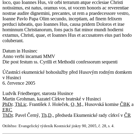
loco, quo Ioannes Hus, vir orbi terrarum atque ecclesiae Christi
notissimus, est natus, oramus vos, ut vocem honoris ac reverentiae
nostrae audire dignemini, precantes, ut rem a praedecessore vestro,
Ioanne Pavlo Papa Olim secundo, inceptiam, ad finem felixem
perduci iubeatis, quo Ioannes Hus, causa pridem Doloros et irae
hominnum Christianorum, fons pacis fiat minor mundi hodierni
extamus, Christi, quae, et Ioannes Hus et accusatores eius pari hodo
coluberant.
Datum in Husinec
Anno verbi incarnati MMV
Die post festum ss. Cyrilli et Methodii confessorum sequenti
Účastníci ekumenické bohoslužby před Husovým rodným domkem
v Husinci
6. července 2005
Ludvík Friedberger, starosta Husince
Martin Grohman, kazatel Církve bratrské v Husinci
PhDr.
ThLic.
František J. Holeček,
O. M.
, Husovská komise
ČBK
a
ERC
ThDr.
Pavel Černý,
Th.D.
, předseda Ekumenické rady církví v
ČR
Otištěno: Evangelický týdeník Kostnické jiskry 90, 2005, č. 28, s. 4.