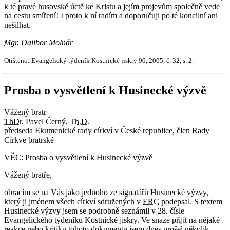
k té pravé husovské úctě ke Kristu a jejím projevům společně vede
na cestu smíření! I proto k ní radím a doporučuji po té koncilní ani
nešilhat.
Mgr.
Dalibor Molnár
Otištěno: Evangelický týdeník Kostnické jiskry 90, 2005, č. 32, s. 2.
Prosba o vysvětlení k Husinecké výzvě
Vážený bratr
ThDr.
Pavel Černý,
Th.D.
předseda Ekumenické rady církví v České republice, člen Rady
Církve bratrské
VĚC: Prosba o vysvětlení k Husinecké výzvě
Vážený bratře,
obracím se na Vás jako jednoho ze signatářů Husinecké výzvy,
který ji jménem všech církví sdružených v
ERC
podepsal. S textem
Husinecké výzvy jsem se podrobně seznámil v 28. čísle
Evangelického týdeníku Kostnické jiskry. Ve snaze přijít na nějaké
reakce nebo kritiku tohoto dokumentu jsem dnes prošel několik