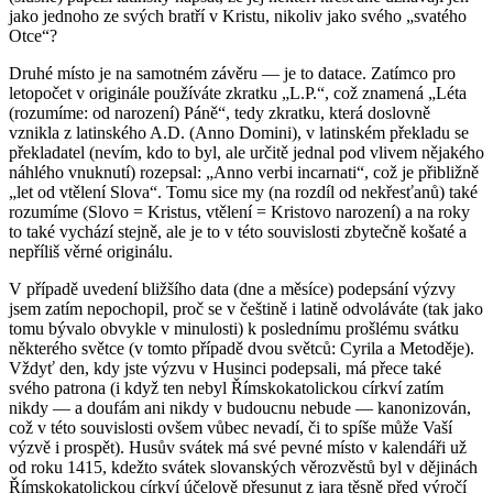
jako jednoho ze svých bratří v Kristu, nikoliv jako svého „svatého
Otce“?
Druhé místo je na samotném závěru — je to datace. Zatímco pro
letopočet v originále používáte zkratku „L.P.“, což znamená „Léta
(rozumíme: od narození) Páně“, tedy zkratku, která doslovně
vznikla z latinského A.D. (Anno Domini), v latinském překladu se
překladatel (nevím, kdo to byl, ale určitě jednal pod vlivem nějakého
náhlého vnuknutí) rozepsal: „Anno verbi incarnati“, což je přibližně
„let od vtělení Slova“. Tomu sice my (na rozdíl od nekřesťanů) také
rozumíme (Slovo = Kristus, vtělení = Kristovo narození) a na roky
to také vychází stejně, ale je to v této souvislosti zbytečně košaté a
nepříliš věrné originálu.
V případě uvedení bližšího data (dne a měsíce) podepsání výzvy
jsem zatím nepochopil, proč se v češtině i latině odvoláváte (tak jako
tomu bývalo obvykle v minulosti) k poslednímu prošlému svátku
některého světce (v tomto případě dvou světců: Cyrila a Metoděje).
Vždyť den, kdy jste výzvu v Husinci podepsali, má přece také
svého patrona (i když ten nebyl Římskokatolickou církví zatím
nikdy — a doufám ani nikdy v budoucnu nebude — kanonizován,
což v této souvislosti ovšem vůbec nevadí, či to spíše může Vaší
výzvě i prospět). Husův svátek má své pevné místo v kalendáři už
od roku 1415, kdežto svátek slovanských věrozvěstů byl v dějinách
Římskokatolickou církví účelově přesunut z jara těsně před výročí