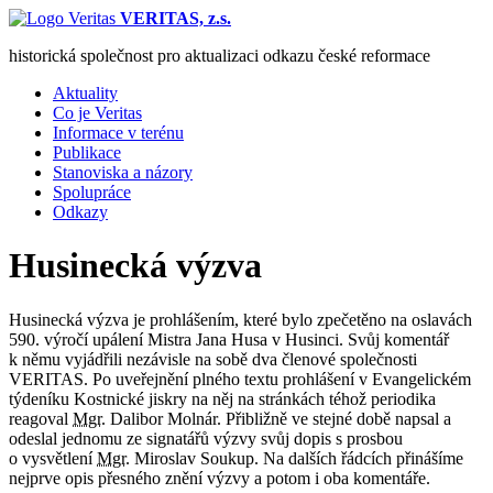
VERITAS, z.s.
historická společnost pro aktualizaci odkazu české reformace
Aktuality
Co je Veritas
Informace v terénu
Publikace
Stanoviska a názory
Spolupráce
Odkazy
Husinecká výzva
Husinecká výzva je prohlášením, které bylo zpečetěno na oslavách
590. výročí upálení Mistra Jana Husa v Husinci. Svůj komentář
k němu vyjádřili nezávisle na sobě dva členové společnosti
VERITAS. Po uveřejnění plného textu prohlášení v Evangelickém
týdeníku Kostnické jiskry na něj na stránkách téhož periodika
reagoval
Mgr.
Dalibor Molnár. Přibližně ve stejné době napsal a
odeslal jednomu ze signatářů výzvy svůj dopis s prosbou
o vysvětlení
Mgr.
Miroslav Soukup. Na dalších řádcích přinášíme
nejprve opis přesného znění výzvy a potom i oba komentáře.