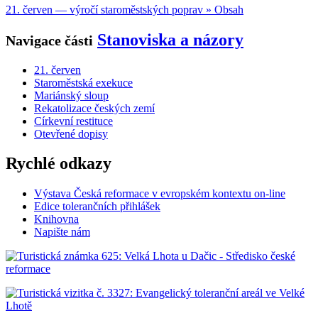
21. červen — výročí staroměstských poprav » Obsah
Stanoviska a názory
Navigace části
21. červen
Staroměstská exekuce
Mariánský sloup
Rekatolizace českých zemí
Církevní restituce
Otevřené dopisy
Rychlé odkazy
Výstava Česká reformace v evropském kontextu on-line
Edice tolerančních přihlášek
Knihovna
Napište nám