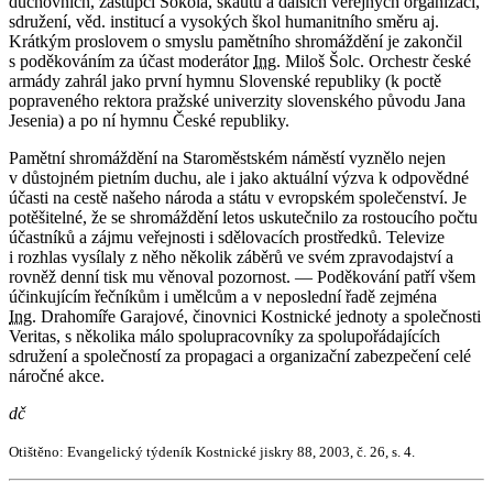
duchovních, zástupci Sokola, skautu a dalších veřejných organizací,
sdružení, věd. institucí a vysokých škol humanitního směru aj.
Krátkým proslovem o smyslu pamětního shromáždění je zakončil
s poděkováním za účast moderátor
Ing.
Miloš Šolc. Orchestr české
armády zahrál jako první hymnu Slovenské republiky (k poctě
popraveného rektora pražské univerzity slovenského původu Jana
Jesenia) a po ní hymnu České republiky.
Pamětní shromáždění na Staroměstském náměstí vyznělo nejen
v důstojném pietním duchu, ale i jako aktuální výzva k odpovědné
účasti na cestě našeho národa a státu v evropském společenství. Je
potěšitelné, že se shromáždění letos uskutečnilo za rostoucího počtu
účastníků a zájmu veřejnosti i sdělovacích prostředků. Televize
i rozhlas vysílaly z něho několik záběrů ve svém zpravodajství a
rovněž denní tisk mu věnoval pozornost. — Poděkování patří všem
účinkujícím řečníkům i umělcům a v neposlední řadě zejména
Ing.
Drahomíře Garajové, činovnici Kostnické jednoty a společnosti
Veritas, s několika málo spolupracovníky za spolupořádajících
sdružení a společností za propagaci a organizační zabezpečení celé
náročné akce.
dč
Otištěno: Evangelický týdeník Kostnické jiskry 88, 2003, č. 26, s. 4.