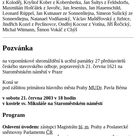
z Koloděj, Kryštof Kober z Kobersberku, Jan Šultys z Feldsdorfu,
Maxmilián Hošťálek z Javořic, Jan Jesenius, Jan Hauenschild,
Leonard Rüppel, Jan Kutnauer ze Sonnenštejna, Simeon Sušický ze
Sonnenštejna, Natanael Vodňanský, Václav Maštěřovský z Jizbice,
Jindřich Kozel z Peclínovce, Ondřej Kocour z Votína, Jiří Řečický,
Michal Witmann, Šimon Vokáč z Chýš
Pozvánka
na vzpomínkové shromáždění k uctění památky 27 představitelů
českého stavovského odboje, popravených 21. června 1621 na
Staroměstském náměstí v Praze
Koná se
pod záštitou primátora hlavního města Prahy
MUDr.
Pavla Béma
v sobotu 21. června 2003 v 18 hodin
v kostele sv. Mikuláše na Staroměstském náměstí
Program
Oslovení úvodem:
zástupci Magistrátu
hl. m.
Prahy a Poslanecké
sněmovny Parlamentu
ČR