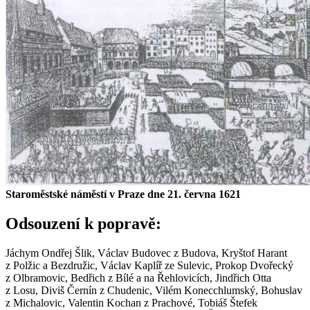
Staroměstské náměstí v Praze dne 21. června 1621
Odsouzení k popravě:
Jáchym Ondřej Šlik, Václav Budovec z Budova, Kryštof Harant
z Polžic a Bezdružic, Václav Kaplíř ze Sulevic, Prokop Dvořecký
z Olbramovic, Bedřich z Bílé a na Řehlovicích, Jindřich Otta
z Losu, Diviš Černín z Chudenic, Vilém Konecchlumský, Bohuslav
z Michalovic, Valentin Kochan z Prachové, Tobiáš Štefek