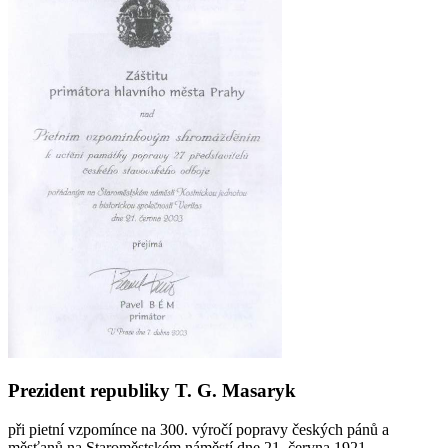
Prezident republiky T. G. Masaryk
při pietní vzpomínce na 300. výročí popravy českých pánů a
měsťanů na Staroměstském náměstí dne 21. června 1921.