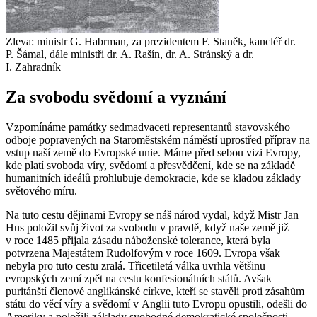
Zleva: ministr G. Habrman, za prezidentem F. Staněk, kancléř dr.
P. Šámal, dále ministři dr. A. Rašín, dr. A. Stránský a dr.
I. Zahradník
Za svobodu svědomí a vyznání
Vzpomínáme památky sedmadvaceti representantů stavovského
odboje popravených na Staroměstském náměstí uprostřed příprav na
vstup naší země do Evropské unie. Máme před sebou vizi Evropy,
kde platí svoboda víry, svědomí a přesvědčení, kde se na základě
humanitních ideálů prohlubuje demokracie, kde se kladou základy
světového míru.
Na tuto cestu dějinami Evropy se náš národ vydal, když Mistr Jan
Hus položil svůj život za svobodu v pravdě, když naše země již
v roce 1485 přijala zásadu náboženské tolerance, která byla
potvrzena Majestátem Rudolfovým v roce 1609. Evropa však
nebyla pro tuto cestu zralá. Třicetiletá válka uvrhla většinu
evropských zemí zpět na cestu konfesionálních států. Avšak
puritánští členové anglikánské církve, kteří se stavěli proti zásahům
státu do věcí víry a svědomí v Anglii tuto Evropu opustili, odešli do
Ameriky a položili základy svobodné demokratické společnosti,