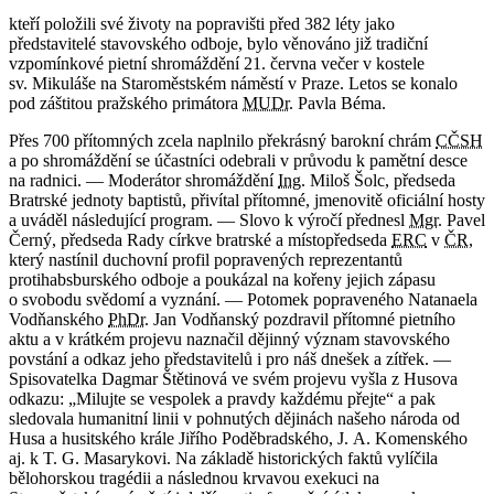
kteří položili své životy na popravišti před 382 léty jako
představitelé stavovského odboje, bylo věnováno již tradiční
vzpomínkové pietní shromáždění 21. června večer v kostele
sv. Mikuláše na Staroměstském náměstí v Praze. Letos se konalo
pod záštitou pražského primátora
MUDr.
Pavla Béma.
Přes 700 přítomných zcela naplnilo překrásný barokní chrám
CČSH
a po shromáždění se účastníci odebrali v průvodu k pamětní desce
na radnici. — Moderátor shromáždění
Ing.
Miloš Šolc, předseda
Bratrské jednoty baptistů, přivítal přítomné, jmenovitě oficiální hosty
a uváděl následující program. — Slovo k výročí přednesl
Mgr.
Pavel
Černý, předseda Rady církve bratrské a místopředseda
ERC
v
ČR
,
který nastínil duchovní profil popravených reprezentantů
protihabsburského odboje a poukázal na kořeny jejich zápasu
o svobodu svědomí a vyznání. — Potomek popraveného Natanaela
Vodňanského
PhDr.
Jan Vodňanský pozdravil přítomné pietního
aktu a v krátkém projevu naznačil dějinný význam stavovského
povstání a odkaz jeho představitelů i pro náš dnešek a zítřek. —
Spisovatelka Dagmar Štětinová ve svém projevu vyšla z Husova
odkazu: „Milujte se vespolek a pravdy každému přejte“ a pak
sledovala humanitní linii v pohnutých dějinách našeho národa od
Husa a husitského krále Jiřího Poděbradského, J. A. Komenského
aj. k T. G. Masarykovi. Na základě historických faktů vylíčila
bělohorskou tragédii a následnou krvavou exekuci na