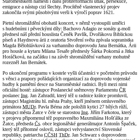
Staroměstském náměstí i další protireformační útlak, persekuce,
emigrace a nástup cizí šlechty. Procítěně vlastenecký projev
zakončila svými působivými verši k výročí poprav 1621.
Pietní shromáždění obohatil koncert, v němž vystoupili umělci
s hudebními i pěveckými díly: Bachovo Adagio ze sonáty g-moll
přednesl náš přední houslista Čeněk Pavlík, Dvořákovu Biblickou
píseň a Haydnovu árii z oratoria Stvoření světa zpívala sopranistka
Magda Bělohlávková za varhanního doprovodu Jana Bernátka, Árii
pro housle a kytaru Milana Tesaře přednesly Šárka Pokorná a Jitka
Horáčková, na začátku i na závěr shromáždění varhany mohutně
rozezněl Jan Bernátek.
Po ukončení programu v kostele vyšli účastníci v početném průvodu
s věnci a prapory pořádajících organizací za doprovodu vojenské
hudby k pamětní desce na Staroměstské radnici. Byli mezi nimi
oficiální hosté: zástupce Poslanecké sněmovny Parlamentu
ČR
poslanec
Ing.
Jan Zahradil, který též u radnice krátce promluvil,
zástupci Magistrátu hl. města Prahy, kteří jménem omluveného
primátora
MUDr.
Pavla Béma zde položili kytici 27 bílých růží,
zástupci města Žatce v čele se starostou
Ing.
Jiřím Farkotou, který
v projevu připomenul též popraveného Maxmiliána Hošťálka ze
Žatce, předseda
Čs.
obce legionářské generálmajor Antonín Špaček,
který též přítomné oslovil, zástupci velvyslanectví Slovenské
republiky, patriarcha
CČSH
ThDr.
Jan Schwarz s doprovodem