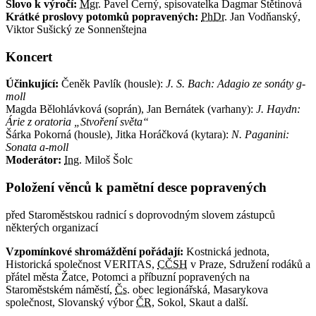
Slovo k výročí:
Mgr.
Pavel Černý, spisovatelka Dagmar Štětinová
Krátké proslovy potomků popravených:
PhDr.
Jan Vodňanský,
Viktor Sušický ze Sonnenštejna
Koncert
Účinkující:
Čeněk Pavlík (housle):
J. S. Bach: Adagio ze sonáty g-
moll
Magda Bělohlávková (soprán), Jan Bernátek (varhany):
J. Haydn:
Árie z oratoria „Stvoření světa“
Šárka Pokorná (housle), Jitka Horáčková (kytara):
N. Paganini:
Sonata a-moll
Moderátor:
Ing.
Miloš Šolc
Položení věnců k pamětní desce popravených
před Staroměstskou radnicí s doprovodným slovem zástupců
některých organizací
Vzpomínkové shromáždění pořádají:
Kostnická jednota,
Historická společnost VERITAS,
CČSH
v Praze, Sdružení rodáků a
přátel města Žatce, Potomci a příbuzní popravených na
Staroměstském náměstí,
Čs.
obec legionářská, Masarykova
společnost, Slovanský výbor
ČR
, Sokol, Skaut a další.