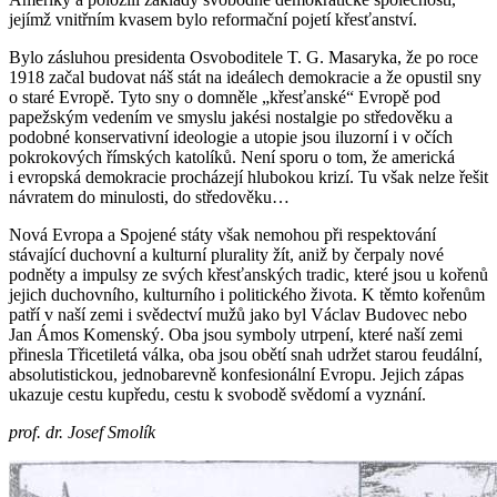
jejímž vnitřním kvasem bylo reformační pojetí křesťanství.
Bylo zásluhou presidenta Osvoboditele T. G. Masaryka, že po roce
1918 začal budovat náš stát na ideálech demokracie a že opustil sny
o staré Evropě. Tyto sny o domněle „křesťanské“ Evropě pod
papežským vedením ve smyslu jakési nostalgie po středověku a
podobné konservativní ideologie a utopie jsou iluzorní i v očích
pokrokových římských katolíků. Není sporu o tom, že americká
i evropská demokracie procházejí hlubokou krizí. Tu však nelze řešit
návratem do minulosti, do středověku…
Nová Evropa a Spojené státy však nemohou při respektování
stávající duchovní a kulturní plurality žít, aniž by čerpaly nové
podněty a impulsy ze svých křesťanských tradic, které jsou u kořenů
jejich duchovního, kulturního i politického života. K těmto kořenům
patří v naší zemi i svědectví mužů jako byl Václav Budovec nebo
Jan Ámos Komenský. Oba jsou symboly utrpení, které naší zemi
přinesla Třicetiletá válka, oba jsou obětí snah udržet starou feudální,
absolutistickou, jednobarevně konfesionální Evropu. Jejich zápas
ukazuje cestu kupředu, cestu k svobodě svědomí a vyznání.
prof. dr. Josef Smolík