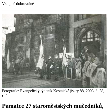
Vstupné dobrovolné
Fotografie: Evangelický týdeník Kostnické jiskry 88, 2003, č. 28,
s. 4.
Památce 27 staroměstských mučedníků,